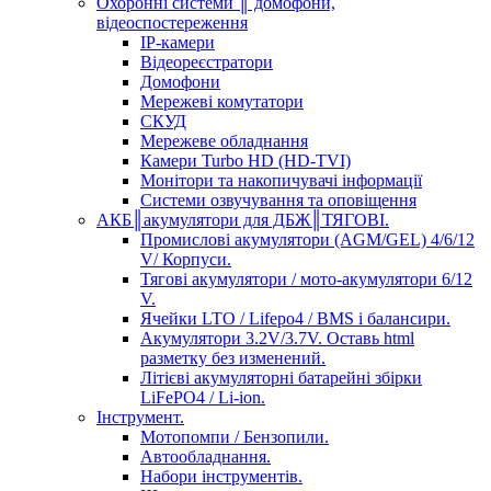
Охоронні системи ║ домофони,
відеоспостереження
IP-камери
Відеореєстратори
Домофони
Мережеві комутатори
СКУД
Мережеве обладнання
Камери Turbo HD (HD-TVI)
Монітори та накопичувачі інформації
Системи озвучування та оповіщення
АКБ║акумулятори для ДБЖ║ТЯГОВІ.
Промислові акумулятори (AGM/GEL) 4/6/12
V/ Корпуси.
Тягові акумулятори / мото-акумулятори 6/12
V.
Ячейки LTO / Lifepo4 / BMS і балансири.
Акумулятори 3.2V/3.7V. Оставь html
разметку без изменений.
Літієві акумуляторні батарейні збірки
LiFePO4 / Li-ion.
Інструмент.
Мотопомпи / Бензопили.
Автообладнання.
Набори інструментів.