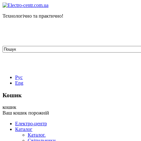
Технологічно та практично!
tehelectro.manager@gmail.com
03148, м. Київ, вул. Петра Чаадаєва 7
Працюємо: пн - пт з 9.00 до 18.00
044-407-66-65
067-304-71-53
050-531-78-82
Рус
Eng
Кошик
кошик
Ваш кошик порожній
Електро-центр
Каталог
Каталог.
Світильники.