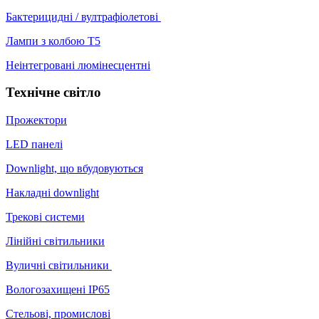
Бактерицидні / вултрафіолетові
Лампи з колбою Т5
Неінтегровані люмінесцентні
Технічне світло
Прожектори
LED панелі
Downlight, що вбудовуються
Накладні downlight
Трекові системи
Лінійні світильники
Вуличні світильники
Вологозахищені IP65
Стельові, промислові