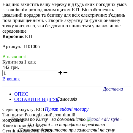
Надійно захистіть вашу мережу від будь-яких погодних умов
із зовнішнім розподільчим щитом ETI. Він забезпечить
ідеальний порядок та безпеку для всіх електричних з'єднань
поза приміщеннями. Створіть акуратну та функціональну
точку контролю, яка бездоганно впишеться у навколишнє
середовище.
Виробник
ETI
Артикул: 1101005
В наявності
Купити за 1 клiк
442 грн.
В кошик
Доставка
ОПИС
Самовивіз
ОСТАВИТИ ВІДГУК
Пункт видачі товару
Серія продукту: ECT
Тип щита: Розподільний, зовнішній,
Кур'єром по Києву - за домовленістю.
модульний
По Україні - за тарифами
перевізника
Кількість модулів: 8
(Доставка безкоштовно при замовленні на суму
Ступінь захисту IP: IP65