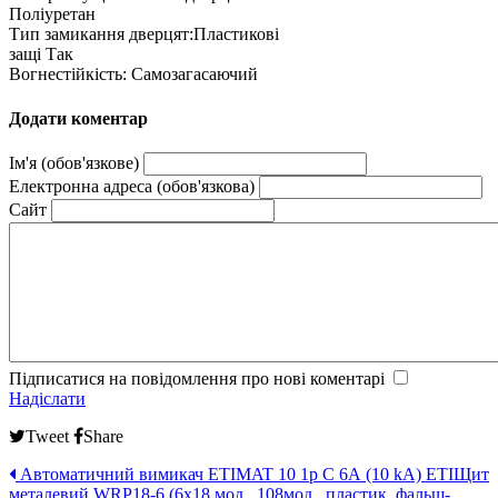
Поліуретан
Тип замикання дверцят:Пластикові
защі Так
Вогнестійкість: Самозагасаючий
Додати коментар
Ім'я (обов'язкове)
Електронна адреса (обов'язкова)
Сайт
Підписатися на повідомлення про нові коментарі
Надіслати
Tweet
Share
Автоматичний вимикач ETIMAT 10 1p C 6А (10 kA) ETI
Щит
металевий WRP18-6 (6х18 мод., 108мод., пластик. фальш-