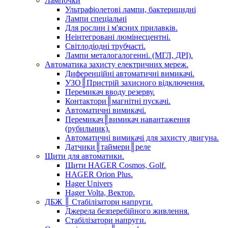
Лампочки
Ультрафіолетові лампи, бактерицидні
Лампи спеціальні
Для рослин і м'ясних прилавків.
Неінтегровані люмінесцентні.
Світлодіодні трубчасті.
Лампи металогалогенні. (МГЛ, ДРІ).
Автоматика захисту електричних мереж.
Диференційні автоматичні вимикачі.
УЗО║Пристрій захисного відключення.
Перемикач вводу резерву.
Контактори║магнітні пускачі.
Автоматичні вимикачі.
Перемикач║вимикач навантаження
(рубильник).
Автоматичні вимикачі для захисту двигуна.
Датчики║таймери║реле
Щити для автоматики.
Щити HAGER Cosmos, Golf.
HAGER Orion Plus.
Hager Univers
Hager Volta, Вектор.
ДБЖ ║ Стабілізатори напруги.
Джерела безперебійного живлення.
Стабілізатори напруги.