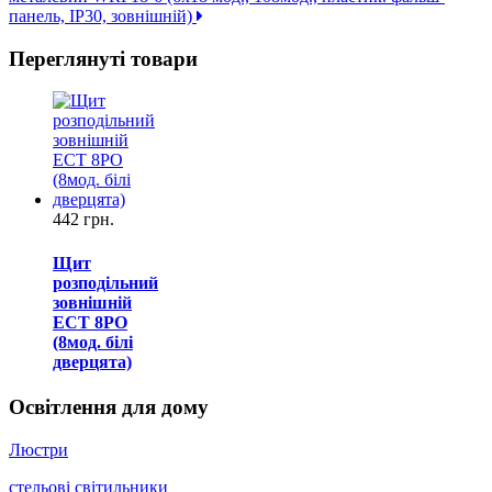
панель, IP30, зовнішній)
Переглянуті товари
442 грн.
Щит
розподільний
зовнішній
ECT 8PO
(8мод. білі
дверцята)
Освітлення для дому
Люстри
стельові світильники