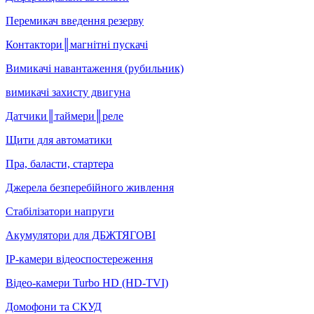
Перемикач введення резерву
Контактори║магнітні пускачі
Вимикачі навантаження (рубильник)
вимикачі захисту двигуна
Датчики║таймери║реле
Щити для автоматики
Пра, баласти, стартера
Джерела безперебійного живлення
Стабілізатори напруги
Акумулятори для ДБЖТЯГОВІ
IP-камери відеоспостереження
Відео-камери Turbo HD (HD-TVI)
Домофони та СКУД