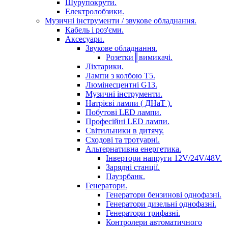
Шурупокрути.
Електролобзики.
Музичні інструменти / звукове обладнання.
Кабель і роз'єми.
Аксесуари.
Звукове обладнання.
Розетки║вимикачі.
Ліхтарики.
Лампи з колбою Т5.
Люмінесцентні G13.
Музичні інструменти.
Натрієві лампи ( ДНаТ ).
Побутові LED лампи.
Професійні LED лампи.
Світильники в дитячу.
Сходові та тротуарні.
Альтернативна енергетика.
Інвертори напруги 12V/24V/48V.
Зарядні станції.
Пауэрбанк.
Генератори.
Генератори бензинові однофазні.
Генератори дизельні однофазні.
Генератори трифазні.
Контролери автоматичного