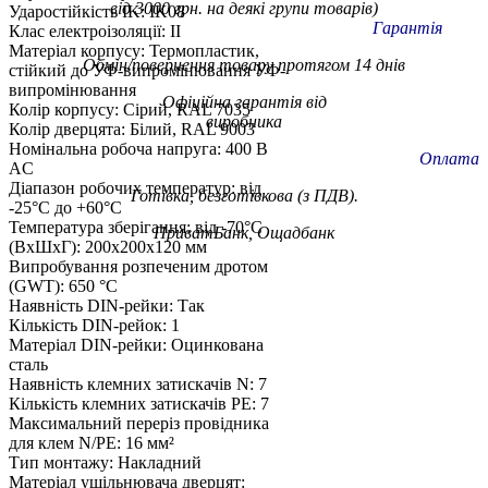
від 3000 грн. на деякі групи товарів)
Ударостійкість IK: IK08
Гарантія
Клас електроізоляції: II
Матеріал корпусу: Термопластик,
Обмін/повернення товару протягом 14 днів
стійкий до УФ-випромінювання УФ-
випромінювання
Офіційна гарантія від
Колір корпусу: Сірий, RAL 7035
виробника
Колір дверцята: Білий, RAL 9003
Номінальна робоча напруга: 400 В
Оплата
AC
Діапазон робочих температур: від
Готівка, безготівкова (з ПДВ).
-25°C до +60°C
Температура зберігання: від -70°C
ПриватБанк, Ощадбанк
(ВxШxГ): 200x200x120 мм
Випробування розпеченим дротом
(GWT): 650 °C
Наявність DIN-рейки: Так
Кількість DIN-рейок: 1
Матеріал DIN-рейки: Оцинкована
сталь
Наявність клемних затискачів N: 7
Кількість клемних затискачів PE: 7
Максимальний переріз провідника
для клем N/PE: 16 мм²
Тип монтажу: Накладний
Матеріал ущільнювача дверцят: