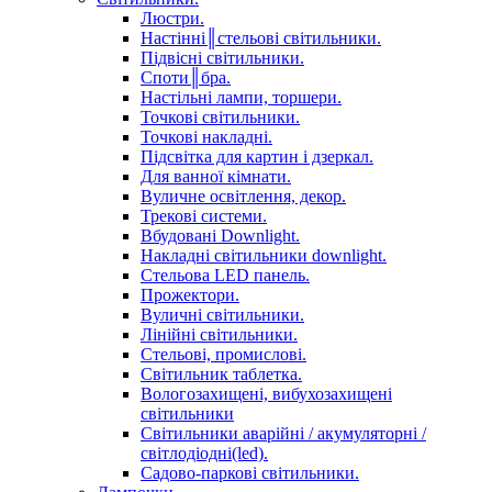
Люстри.
Настінні║стельові світильники.
Підвісні світильники.
Споти║бра.
Настільні лампи, торшери.
Точкові світильники.
Точкові накладні.
Підсвітка для картин і дзеркал.
Для ванної кімнати.
Вуличне освітлення, декор.
Трекові системи.
Вбудовані Downlight.
Накладні світильники downlight.
Стельова LED панель.
Прожектори.
Вуличні світильники.
Лінійні світильники.
Стельові, промислові.
Світильник таблетка.
Вологозахищені, вибухозахищені
світильники
Світильники аварійні / акумуляторні /
світлодіодні(led).
Садово-паркові світильники.