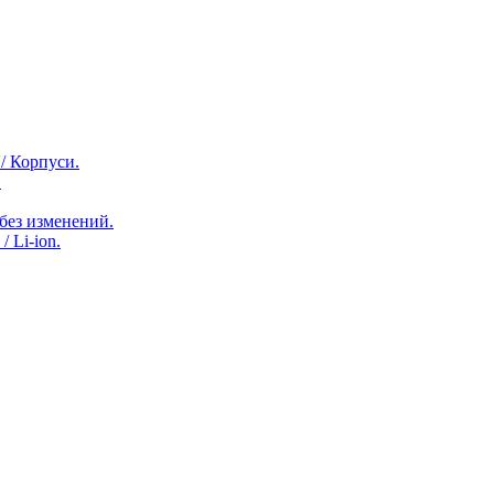
/ Корпуси.
.
 без изменений.
/ Li-ion.