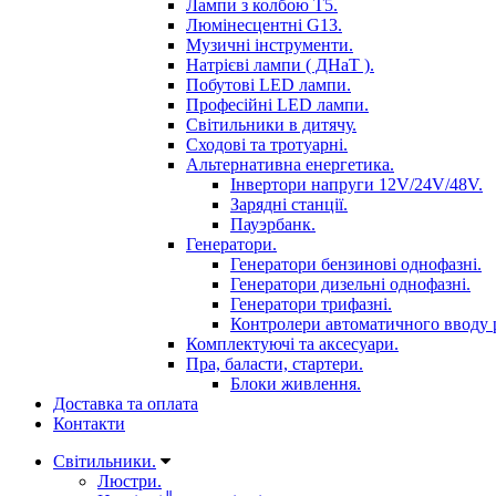
Лампи з колбою Т5.
Люмінесцентні G13.
Музичні інструменти.
Натрієві лампи ( ДНаТ ).
Побутові LED лампи.
Професійні LED лампи.
Світильники в дитячу.
Сходові та тротуарні.
Альтернативна енергетика.
Інвертори напруги 12V/24V/48V.
Зарядні станції.
Пауэрбанк.
Генератори.
Генератори бензинові однофазні.
Генератори дизельні однофазні.
Генератори трифазні.
Контролери автоматичного вводу 
Комплектуючі та аксесуари.
Пра, баласти, стартери.
Блоки живлення.
Доставка та оплата
Контакти
Світильники.
Люстри.