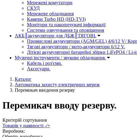
Мережеві комутатори
СКУД
Мережеве обладнання
Камери Turbo HD (HD-TVI)
Монітори та накопичувачі інформації
Системи озвучування та оповіщення
АКБ║акумулятори для ДБЖ║ТЯГОВІ.
Промислові акумулятори (AGM/GEL) 4/6/12 V/ Кор
Тягові акумулятори / мото-акумулятори 6/12 V.
Літієві акумуляторні батарейні збірки LiFePO4 / Li-i
Музичні інструменти / звукове обладнання.
Кабель і роз'єми.
Аксесуари.
Каталог
Автоматика захисту електричних мереж
Перемикач введення резерву
Перемикач вводу резерву.
Критерій сортування
Товарів у наявності -/+
Виробник:
Оберіть виробника