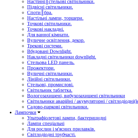
Настінні║стельові світильники.
Підвісні світильники.
Споти║бра.
Настільні лампи, торшери.
Точкові світильники.
Точкові накладні.
Для ванної кімнати.
Вуличне освітлення, декор.
Трекові системи.
Вбудовані Downlight.
Накладні світильники downlight.
Стельова LED панель.
Прожектори.
Вуличні світильники.
Лінійні світильники.
Стельові, промислові.
Світильник таблетка.
Вологозахищені, вибухозахищені світильники
Світильники аварійні / акумуляторні / світлодіодні(le
Садово-паркові світильники.
Лампочки
Ультрафіолетові лампи, бактерицидні
Лампи спеціальні
Для рослин і м'ясних прилавків.
Світлодіодні трубчасті.