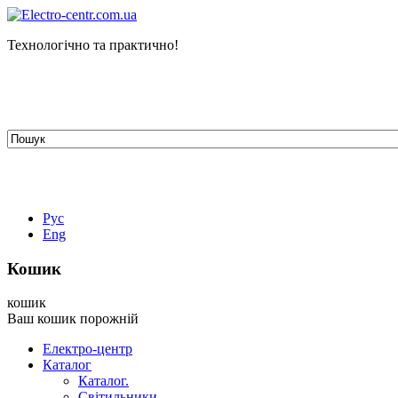
Технологічно та практично!
tehelectro.manager@gmail.com
03148, м. Київ, вул. Петра Чаадаєва 7
Працюємо: пн - пт з 9.00 до 18.00
044-407-66-65
067-304-71-53
050-531-78-82
Рус
Eng
Кошик
кошик
Ваш кошик порожній
Електро-центр
Каталог
Каталог.
Світильники.