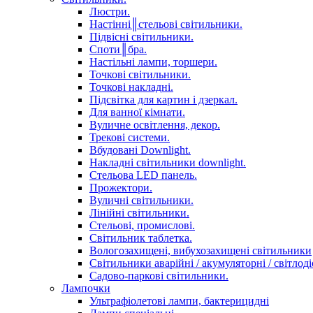
Люстри.
Настінні║стельові світильники.
Підвісні світильники.
Споти║бра.
Настільні лампи, торшери.
Точкові світильники.
Точкові накладні.
Підсвітка для картин і дзеркал.
Для ванної кімнати.
Вуличне освітлення, декор.
Трекові системи.
Вбудовані Downlight.
Накладні світильники downlight.
Стельова LED панель.
Прожектори.
Вуличні світильники.
Лінійні світильники.
Стельові, промислові.
Світильник таблетка.
Вологозахищені, вибухозахищені світильники
Світильники аварійні / акумуляторні / світлодіо
Садово-паркові світильники.
Лампочки
Ультрафіолетові лампи, бактерицидні