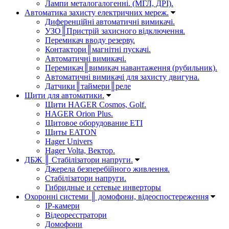
Лампи металогалогенні. (МГЛ, ДРІ).
Автоматика захисту електричних мереж.
Диференційні автоматичні вимикачі.
УЗО║Пристрій захисного відключення.
Перемикач вводу резерву.
Контактори║магнітні пускачі.
Автоматичні вимикачі.
Перемикач║вимикач навантаження (рубильник).
Автоматичні вимикачі для захисту двигуна.
Датчики║таймери║реле
Щити для автоматики.
Щити HAGER Cosmos, Golf.
HAGER Orion Plus.
Щитовое оборудование ETI
Щиты EATON
Hager Univers
Hager Volta, Вектор.
ДБЖ ║ Стабілізатори напруги.
Джерела безперебійного живлення.
Стабілізатори напруги.
Гибридные и сетевые инверторы
Охоронні системи ║ домофони, відеоспостереження
IP-камери
Відеореєстратори
Домофони