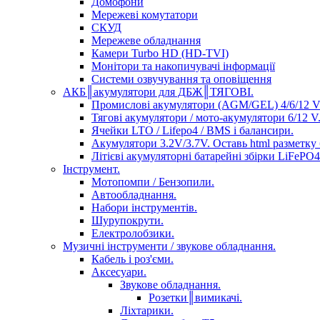
Домофони
Мережеві комутатори
СКУД
Мережеве обладнання
Камери Turbo HD (HD-TVI)
Монітори та накопичувачі інформації
Системи озвучування та оповіщення
АКБ║акумулятори для ДБЖ║ТЯГОВІ.
Промислові акумулятори (AGM/GEL) 4/6/12 V
Тягові акумулятори / мото-акумулятори 6/12 V
Ячейки LTO / Lifepo4 / BMS і балансири.
Акумулятори 3.2V/3.7V. Оставь html разметку
Літієві акумуляторні батарейні збірки LiFePO4 
Інструмент.
Мотопомпи / Бензопили.
Автообладнання.
Набори інструментів.
Шурупокрути.
Електролобзики.
Музичні інструменти / звукове обладнання.
Кабель і роз'єми.
Аксесуари.
Звукове обладнання.
Розетки║вимикачі.
Ліхтарики.