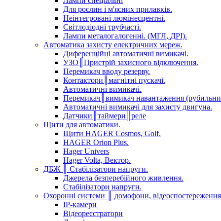
Лампи спеціальні
Для рослин і м'ясних прилавків.
Неінтегровані люмінесцентні.
Світлодіодні трубчасті.
Лампи металогалогенні. (МГЛ, ДРІ).
Автоматика захисту електричних мереж.
Диференційні автоматичні вимикачі.
УЗО║Пристрій захисного відключення.
Перемикач вводу резерву.
Контактори║магнітні пускачі.
Автоматичні вимикачі.
Перемикач║вимикач навантаження (рубильни
Автоматичні вимикачі для захисту двигуна.
Датчики║таймери║реле
Щити для автоматики.
Щити HAGER Cosmos, Golf.
HAGER Orion Plus.
Hager Univers
Hager Volta, Вектор.
ДБЖ ║ Стабілізатори напруги.
Джерела безперебійного живлення.
Стабілізатори напруги.
Охоронні системи ║ домофони, відеоспостереження
IP-камери
Відеореєстратори