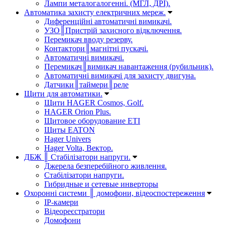
Лампи металогалогенні. (МГЛ, ДРІ).
Автоматика захисту електричних мереж.
Диференційні автоматичні вимикачі.
УЗО║Пристрій захисного відключення.
Перемикач вводу резерву.
Контактори║магнітні пускачі.
Автоматичні вимикачі.
Перемикач║вимикач навантаження (рубильник).
Автоматичні вимикачі для захисту двигуна.
Датчики║таймери║реле
Щити для автоматики.
Щити HAGER Cosmos, Golf.
HAGER Orion Plus.
Щитовое оборудование ETI
Щиты EATON
Hager Univers
Hager Volta, Вектор.
ДБЖ ║ Стабілізатори напруги.
Джерела безперебійного живлення.
Стабілізатори напруги.
Гибридные и сетевые инверторы
Охоронні системи ║ домофони, відеоспостереження
IP-камери
Відеореєстратори
Домофони