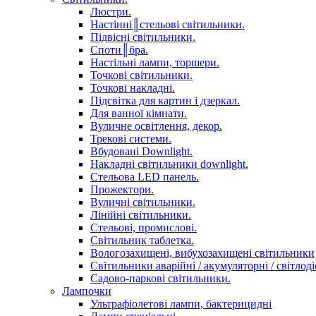
Люстри.
Настінні║стельові світильники.
Підвісні світильники.
Споти║бра.
Настільні лампи, торшери.
Точкові світильники.
Точкові накладні.
Підсвітка для картин і дзеркал.
Для ванної кімнати.
Вуличне освітлення, декор.
Трекові системи.
Вбудовані Downlight.
Накладні світильники downlight.
Стельова LED панель.
Прожектори.
Вуличні світильники.
Лінійні світильники.
Стельові, промислові.
Світильник таблетка.
Вологозахищені, вибухозахищені світильники
Світильники аварійні / акумуляторні / світлодіо
Садово-паркові світильники.
Лампочки
Ультрафіолетові лампи, бактерицидні