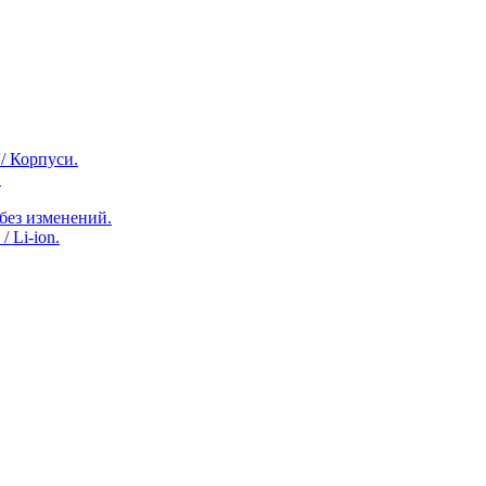
/ Корпуси.
.
 без изменений.
/ Li-ion.