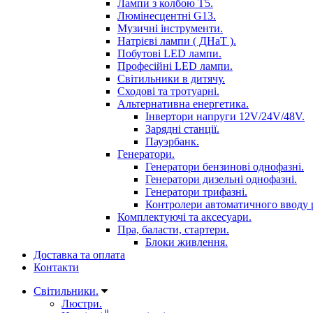
Лампи з колбою Т5.
Люмінесцентні G13.
Музичні інструменти.
Натрієві лампи ( ДНаТ ).
Побутові LED лампи.
Професійні LED лампи.
Світильники в дитячу.
Сходові та тротуарні.
Альтернативна енергетика.
Інвертори напруги 12V/24V/48V.
Зарядні станції.
Пауэрбанк.
Генератори.
Генератори бензинові однофазні.
Генератори дизельні однофазні.
Генератори трифазні.
Контролери автоматичного вводу 
Комплектуючі та аксесуари.
Пра, баласти, стартери.
Блоки живлення.
Доставка та оплата
Контакти
Світильники.
Люстри.