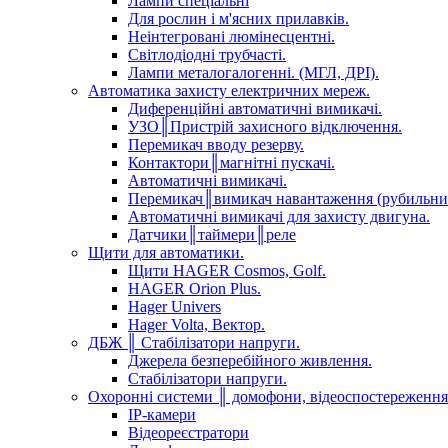
Лампи спеціальні
Для рослин і м'ясних прилавків.
Неінтегровані люмінесцентні.
Світлодіодні трубчасті.
Лампи металогалогенні. (МГЛ, ДРІ).
Автоматика захисту електричних мереж.
Диференційні автоматичні вимикачі.
УЗО║Пристрій захисного відключення.
Перемикач вводу резерву.
Контактори║магнітні пускачі.
Автоматичні вимикачі.
Перемикач║вимикач навантаження (рубильни
Автоматичні вимикачі для захисту двигуна.
Датчики║таймери║реле
Щити для автоматики.
Щити HAGER Cosmos, Golf.
HAGER Orion Plus.
Hager Univers
Hager Volta, Вектор.
ДБЖ ║ Стабілізатори напруги.
Джерела безперебійного живлення.
Стабілізатори напруги.
Охоронні системи ║ домофони, відеоспостереження
IP-камери
Відеореєстратори