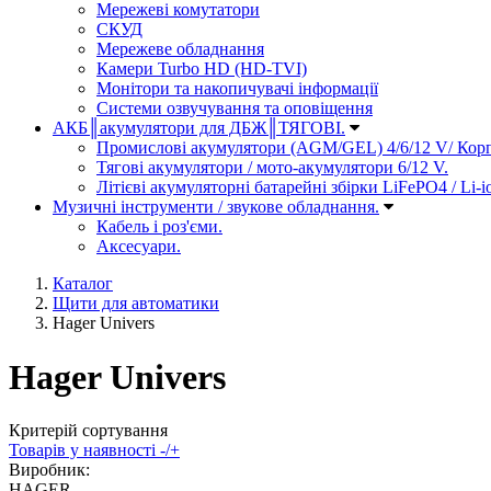
Мережеві комутатори
СКУД
Мережеве обладнання
Камери Turbo HD (HD-TVI)
Монітори та накопичувачі інформації
Системи озвучування та оповіщення
АКБ║акумулятори для ДБЖ║ТЯГОВІ.
Промислові акумулятори (AGM/GEL) 4/6/12 V/ Кор
Тягові акумулятори / мото-акумулятори 6/12 V.
Літієві акумуляторні батарейні збірки LiFePO4 / Li-i
Музичні інструменти / звукове обладнання.
Кабель і роз'єми.
Аксесуари.
Каталог
Щити для автоматики
Hager Univers
Hager Univers
Критерій сортування
Товарів у наявності -/+
Виробник:
HAGER