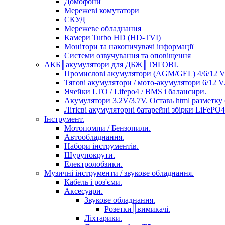
Домофони
Мережеві комутатори
СКУД
Мережеве обладнання
Камери Turbo HD (HD-TVI)
Монітори та накопичувачі інформації
Системи озвучування та оповіщення
АКБ║акумулятори для ДБЖ║ТЯГОВІ.
Промислові акумулятори (AGM/GEL) 4/6/12 V
Тягові акумулятори / мото-акумулятори 6/12 V
Ячейки LTO / Lifepo4 / BMS і балансири.
Акумулятори 3.2V/3.7V. Оставь html разметку
Літієві акумуляторні батарейні збірки LiFePO4 
Інструмент.
Мотопомпи / Бензопили.
Автообладнання.
Набори інструментів.
Шурупокрути.
Електролобзики.
Музичні інструменти / звукове обладнання.
Кабель і роз'єми.
Аксесуари.
Звукове обладнання.
Розетки║вимикачі.
Ліхтарики.