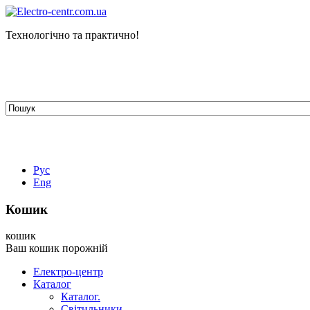
Технологічно та практично!
tehelectro.manager@gmail.com
03148, м. Київ, вул. Петра Чаадаєва 7
Працюємо: пн - пт з 9.00 до 18.00
044-407-66-65
067-304-71-53
050-531-78-82
Рус
Eng
Кошик
кошик
Ваш кошик порожній
Електро-центр
Каталог
Каталог.
Світильники.