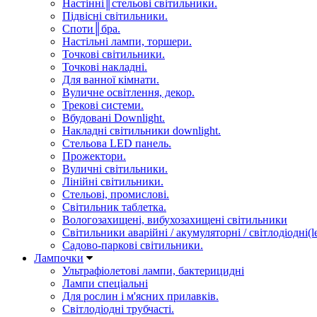
Настінні║стельові світильники.
Підвісні світильники.
Споти║бра.
Настільні лампи, торшери.
Точкові світильники.
Точкові накладні.
Для ванної кімнати.
Вуличне освітлення, декор.
Трекові системи.
Вбудовані Downlight.
Накладні світильники downlight.
Стельова LED панель.
Прожектори.
Вуличні світильники.
Лінійні світильники.
Стельові, промислові.
Світильник таблетка.
Вологозахищені, вибухозахищені світильники
Світильники аварійні / акумуляторні / світлодіодні(le
Садово-паркові світильники.
Лампочки
Ультрафіолетові лампи, бактерицидні
Лампи спеціальні
Для рослин і м'ясних прилавків.
Світлодіодні трубчасті.