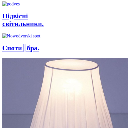
Підвісні
світильники.
Споти║бра.