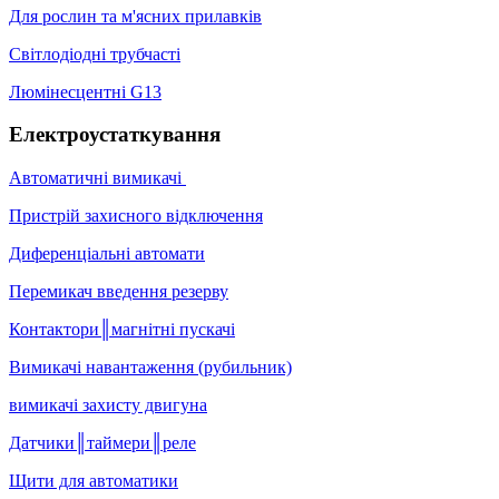
Для рослин та м'ясних прилавків
Світлодіодні трубчасті
Люмінесцентні G13
Електроустаткування
Автоматичні вимикачі
Пристрій захисного відключення
Диференціальні автомати
Перемикач введення резерву
Контактори║магнітні пускачі
Вимикачі навантаження (рубильник)
вимикачі захисту двигуна
Датчики║таймери║реле
Щити для автоматики