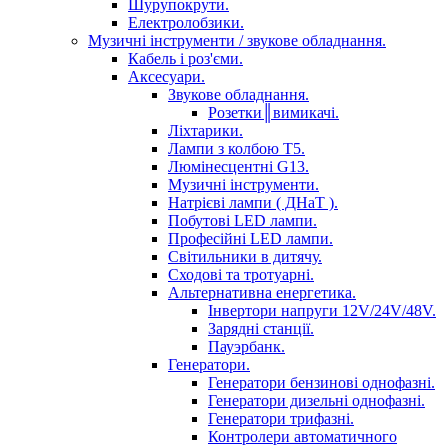
Шурупокрути.
Електролобзики.
Музичні інструменти / звукове обладнання.
Кабель і роз'єми.
Аксесуари.
Звукове обладнання.
Розетки║вимикачі.
Ліхтарики.
Лампи з колбою Т5.
Люмінесцентні G13.
Музичні інструменти.
Натрієві лампи ( ДНаТ ).
Побутові LED лампи.
Професійні LED лампи.
Світильники в дитячу.
Сходові та тротуарні.
Альтернативна енергетика.
Інвертори напруги 12V/24V/48V.
Зарядні станції.
Пауэрбанк.
Генератори.
Генератори бензинові однофазні.
Генератори дизельні однофазні.
Генератори трифазні.
Контролери автоматичного