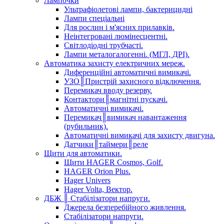
Лампочки
Ультрафіолетові лампи, бактерицидні
Лампи спеціальні
Для рослин і м'ясних прилавків.
Неінтегровані люмінесцентні.
Світлодіодні трубчасті.
Лампи металогалогенні. (МГЛ, ДРІ).
Автоматика захисту електричних мереж.
Диференційні автоматичні вимикачі.
УЗО║Пристрій захисного відключення.
Перемикач вводу резерву.
Контактори║магнітні пускачі.
Автоматичні вимикачі.
Перемикач║вимикач навантаження
(рубильник).
Автоматичні вимикачі для захисту двигуна.
Датчики║таймери║реле
Щити для автоматики.
Щити HAGER Cosmos, Golf.
HAGER Orion Plus.
Hager Univers
Hager Volta, Вектор.
ДБЖ ║ Стабілізатори напруги.
Джерела безперебійного живлення.
Стабілізатори напруги.