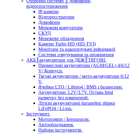
Охоронні системи ║ домофони,
відеоспостереження
IP-камери
Відеореєстратори
Домофони
Мережеві комутатори
СКУД
Мережеве обладнання
Камери Turbo HD (HD-TVI)
Монітори та накопичувачі інформації
Системи озвучування та оповіщення
АКБ║акумулятори для ДБЖ║ТЯГОВІ.
Промислові акумулятори (AGM/GEL) 4/6/12
V/ Корпуси.
Тягові акумулятори / мото-акумулятори 6/12
V.
Ячейки LTO / Lifepo4 / BMS і балансири.
Акумулятори 3.2V/3.7V. Оставь html
разметку без изменений.
Літієві акумуляторні батарейні збірки
LiFePO4 / Li-ion.
Інструмент.
Мотопомпи / Бензопили.
Автообладнання.
Набори інструментів.