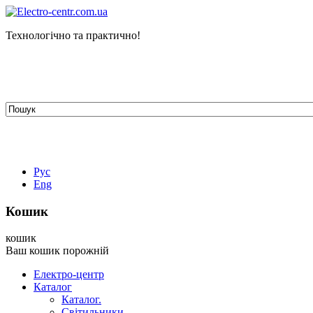
Технологічно та практично!
tehelectro.manager@gmail.com
03148, м. Київ, вул. Петра Чаадаєва 7
Працюємо: пн - пт з 9.00 до 18.00
044-407-66-65
067-304-71-53
050-531-78-82
Рус
Eng
Кошик
кошик
Ваш кошик порожній
Електро-центр
Каталог
Каталог.
Світильники.