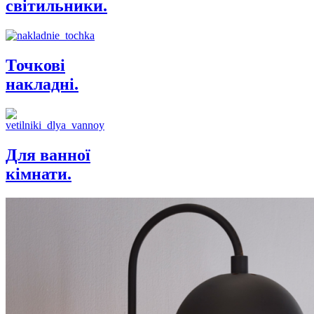
світильники.
Точкові
накладні.
Для ванної
кімнати.