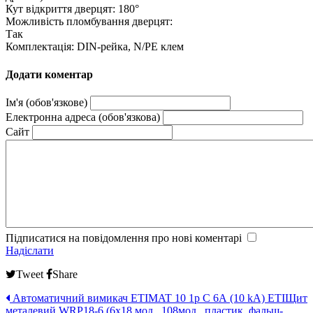
Кут відкриття дверцят: 180°
Можливість пломбування дверцят:
Так
Комплектація: DIN-рейка, N/PE клем
Додати коментар
Ім'я (обов'язкове)
Електронна адреса (обов'язкова)
Сайт
Підписатися на повідомлення про нові коментарі
Надіслати
Tweet
Share
Автоматичний вимикач ETIMAT 10 1p C 6А (10 kA) ETI
Щит
металевий WRP18-6 (6х18 мод., 108мод., пластик. фальш-