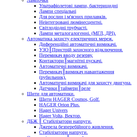
Лампочки
Ультрафіолетові лампи, бактерицидні
Лампи спеціальні
Для рослин і м'ясних прилавків.
Неінтегровані люмінесцентні.
Світлодіодні трубчасті.
Лампи металогалогенні. (МГЛ, ДРІ).
Автоматика захисту електричних мереж.
Диференційні автоматичні вимикачі.
УЗО║Пристрій захисного відключення.
Перемикач вводу резерву.
Контактори║магнітні пускачі.
Автоматичні вимикачі.
Перемикач║вимикач навантаження
(рубильник).
Автоматичні вимикачі для захисту двигуна.
Датчики║таймери║реле
Щити для автоматики.
Щити HAGER Cosmos, Golf.
HAGER Orion Plus.
Hager Univers
Hager Volta, Вектор.
ДБЖ ║ Стабілізатори напруги.
Джерела безперебійного живлення.
Стабілізатори напруги.