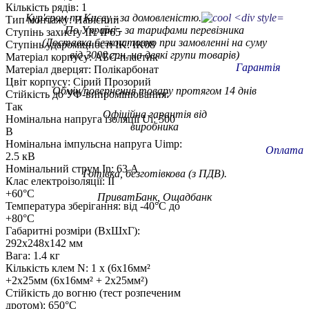
Кількість рядів: 1
Кур'єром по Києву - за домовленістю.
Тип монтажу: Навісний
По Україні - за тарифами
перевізника
Ступінь захисту IP: IP65
(Доставка безкоштовно при замовленні на суму
Ступінь удароміцності IK: IK08
від 3000 грн. на деякі групи товарів)
Матеріал корпусу: АБС-пластик
Гарантія
Матеріал дверцят: Полікарбонат
Цвіт корпусу: Сірий Прозорий
Обмін/повернення товару протягом 14 днів
Стійкість до УФ-випромінювання:
Так
Офіційна гарантія від
Номінальна напруга ізоляції Ui: 500
виробника
В
Номінальна імпульсна напруга Uimp:
Оплата
2.5 кВ
Номінальний струм In: 63 А
Готівка, безготівкова (з ПДВ).
Клас електроізоляції: II
+60°C
ПриватБанк, Ощадбанк
Температура зберігання: від -40°C до
+80°C
Габаритні розміри (ВxШxГ):
292x248x142 мм
Вага: 1.4 кг
Кількість клем N: 1 x (6x16мм²
+2x25мм (6x16мм² + 2x25мм²)
Стійкість до вогню (тест розпеченим
дротом): 650°C