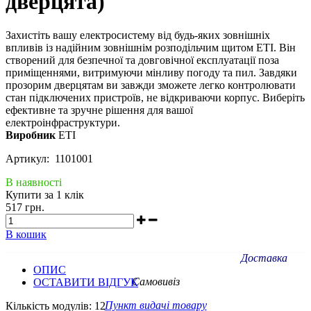
дверцята)
Захистіть вашу електросистему від будь-яких зовнішніх
впливів із надійним зовнішнім розподільчим щитом ETI. Він
створений для безпечної та довговічної експлуатації поза
приміщеннями, витримуючи мінливу погоду та пил. Завдяки
прозорим дверцятам ви завжди зможете легко контролювати
стан підключених пристроїв, не відкриваючи корпус. Виберіть
ефективне та зручне рішення для вашої
електроінфраструктури.
Виробник
ETI
Артикул: 1101001
В наявності
Купити за 1 клiк
517 грн.
В кошик
Доставка
ОПИС
Самовивіз
ОСТАВИТИ ВІДГУК
Пункт видачі товару
Кількість модулів: 12