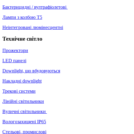
Бактерицидні / вултрафіолетові
Лампи з колбою Т5
Неінтегровані люмінесцентні
Технічне світло
Прожектори
LED панелі
Downlight, що вбудовуються
Накладні downlight
Трекові системи
Лінійні світильники
Вуличні світильники
Вологозахищені IP65
Стельові, промислові