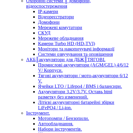
Охоронні системи ║ домофони,
відеоспостереження
IP-камери
Відеореєстратори
Домофони
Мережеві комутатори
СКУД
Мережеве обладнання
Камери Turbo HD (HD-TVI)
Монітори та накопичувачі інформації
Системи озвучування та оповіщення
АКБ║акумулятори для ДБЖ║ТЯГОВІ.
Промислові акумулятори (AGM/GEL) 4/6/12
V/ Корпуси.
Тягові акумулятори / мото-акумулятори 6/12
V.
Ячейки LTO / Lifepo4 / BMS і балансири.
Акумулятори 3.2V/3.7V. Оставь html
разметку без изменений.
Літієві акумуляторні батарейні збірки
LiFePO4 / Li-ion.
Інструмент.
Мотопомпи / Бензопили.
Автообладнання.
Набори інструментів.