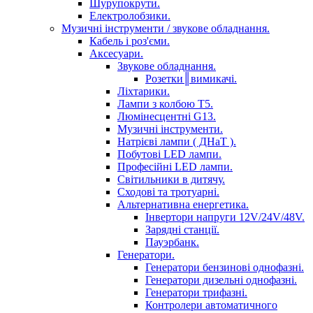
Шурупокрути.
Електролобзики.
Музичні інструменти / звукове обладнання.
Кабель і роз'єми.
Аксесуари.
Звукове обладнання.
Розетки║вимикачі.
Ліхтарики.
Лампи з колбою Т5.
Люмінесцентні G13.
Музичні інструменти.
Натрієві лампи ( ДНаТ ).
Побутові LED лампи.
Професійні LED лампи.
Світильники в дитячу.
Сходові та тротуарні.
Альтернативна енергетика.
Інвертори напруги 12V/24V/48V.
Зарядні станції.
Пауэрбанк.
Генератори.
Генератори бензинові однофазні.
Генератори дизельні однофазні.
Генератори трифазні.
Контролери автоматичного