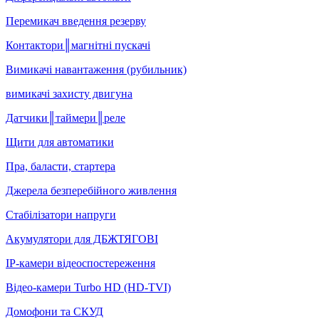
Перемикач введення резерву
Контактори║магнітні пускачі
Вимикачі навантаження (рубильник)
вимикачі захисту двигуна
Датчики║таймери║реле
Щити для автоматики
Пра, баласти, стартера
Джерела безперебійного живлення
Стабілізатори напруги
Акумулятори для ДБЖТЯГОВІ
IP-камери відеоспостереження
Відео-камери Turbo HD (HD-TVI)
Домофони та СКУД