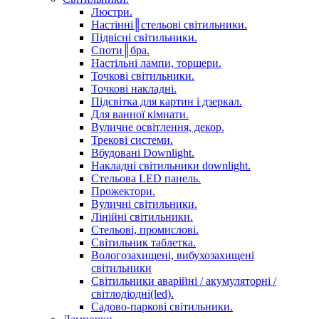
Люстри.
Настінні║стельові світильники.
Підвісні світильники.
Споти║бра.
Настільні лампи, торшери.
Точкові світильники.
Точкові накладні.
Підсвітка для картин і дзеркал.
Для ванної кімнати.
Вуличне освітлення, декор.
Трекові системи.
Вбудовані Downlight.
Накладні світильники downlight.
Стельова LED панель.
Прожектори.
Вуличні світильники.
Лінійні світильники.
Стельові, промислові.
Світильник таблетка.
Вологозахищені, вибухозахищені
світильники
Світильники аварійні / акумуляторні /
світлодіодні(led).
Садово-паркові світильники.