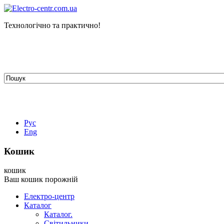
Технологічно та практично!
tehelectro.manager@gmail.com
03148, м. Київ, вул. Петра Чаадаєва 7
Працюємо: пн - пт з 9.00 до 18.00
044-407-66-65
067-304-71-53
050-531-78-82
Рус
Eng
Кошик
кошик
Ваш кошик порожній
Електро-центр
Каталог
Каталог.
Світильники.