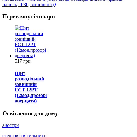
панель, IP30, зовнішній)
Переглянуті товари
517 грн.
Щит
розподільний
зовнішній
ECT 12PT
(12мод.прозорі
дверцята)
Освітлення для дому
Люстри
стельові світильники