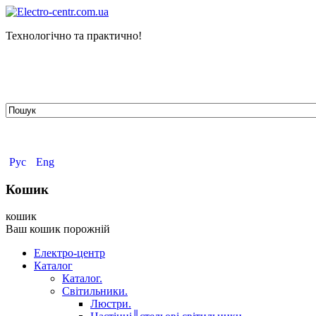
Технологічно та практично!
tehelectro.manager@gmail.com
03148, м. Київ, вул. Петра Чаадаєва 7
Працюємо: пн - пт з 9.00 до 18.00
044-407-66-65
067-304-71-53
050-531-78-82
Рус
Eng
Кошик
кошик
Ваш кошик порожній
Електро-центр
Каталог
Каталог.
Світильники.
Люстри.