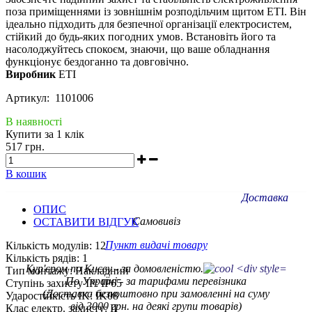
поза приміщеннями із зовнішнім розподільчим щитом ETI. Він
ідеально підходить для безпечної організації електросистем,
стійкий до будь-яких погодних умов. Встановіть його та
насолоджуйтесь спокоєм, знаючи, що ваше обладнання
функціонує бездоганно та довговічно.
Виробник
ETI
Артикул: 1101006
В наявності
Купити за 1 клiк
517 грн.
В кошик
Доставка
ОПИС
Самовивіз
ОСТАВИТИ ВІДГУК
Пункт видачі товару
Кількість модулів: 12
Кількість рядів: 1
Кур'єром по Києву - за домовленістю.
Тип монтажу: Накладний
По Україні - за тарифами
перевізника
Ступінь захисту IP: IP65
(Доставка безкоштовно при замовленні на суму
Ударостійкість IK: IK08
від 3000 грн. на деякі групи товарів)
Клас електр. захисту: II