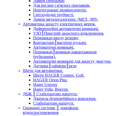
Лампи спеціальні
Для рослин і м'ясних прилавків.
Неінтегровані люмінесцентні.
Світлодіодні трубчасті.
Лампи металогалогенні. (МГЛ, ДРІ).
Автоматика захисту електричних мереж.
Диференційні автоматичні вимикачі.
УЗО║Пристрій захисного відключення.
Перемикач вводу резерву.
Контактори║магнітні пускачі.
Автоматичні вимикачі.
Перемикач║вимикач навантаження
(рубильник).
Автоматичні вимикачі для захисту двигуна.
Датчики║таймери║реле
Щити для автоматики.
Щити HAGER Cosmos, Golf.
HAGER Orion Plus.
Hager Univers
Hager Volta, Вектор.
ДБЖ ║ Стабілізатори напруги.
Джерела безперебійного живлення.
Стабілізатори напруги.
Охоронні системи ║ домофони,
відеоспостереження