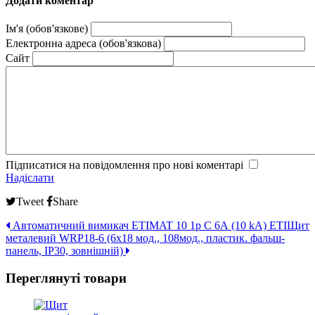
Додати коментар
Ім'я (обов'язкове)
Електронна адреса (обов'язкова)
Сайт
Підписатися на повідомлення про нові коментарі
Надіслати
Tweet
Share
Автоматичний вимикач ETIMAT 10 1p C 6А (10 kA) ETI
Щит
металевий WRP18-6 (6х18 мод., 108мод., пластик. фальш-
панель, IP30, зовнішній)
Переглянуті товари