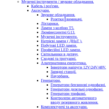
Музичні інструменти / звукове обладнання.
Кабель і роз'єми.
Аксесуари.
Звукове обладнання.
Розетки║вимикачі.
Ліхтарики.
Лампи з колбою Т5.
Люмінесцентні G13.
Музичні інструменти.
Натрієві лампи ( ДНаТ ).
Побутові LED лампи.
Професійні LED лампи.
Світильники в дитячу.
Сходові та тротуарні.
Альтернативна енергетика.
Інвертори напруги 12V/24V/48V.
Зарядні станції.
Пауэрбанк.
Генератори.
Генератори бензинові однофазні.
Генератори дизельні однофазні.
Генератори трифазні.
Контролери автоматичного
вводу резервного живлення.
Комплектуючі та аксесуари.