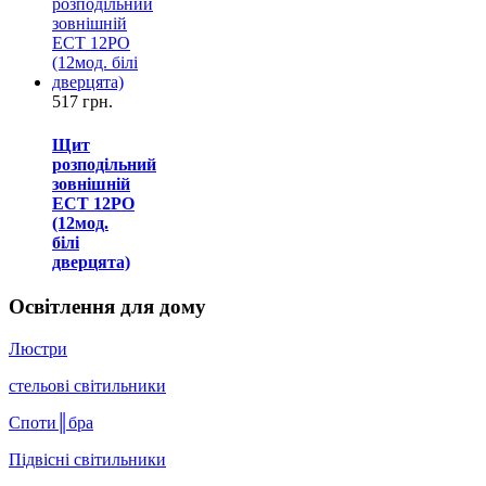
517 грн.
Щит
розподільний
зовнішній
ECT 12PO
(12мод.
білі
дверцята)
Освітлення для дому
Люстри
стельові світильники
Споти║бра
Підвісні світильники