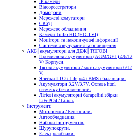
IP-камери
Відеореєстратори
Домофони
Мережеві комутатори
СКУД
Мережеве обладнання
Камери Turbo HD (HD-TVI)
Монітори та накопичувачі інформації
Системи озвучування та оповіщення
АКБ║акумулятори для ДБЖ║ТЯГОВІ.
Промислові акумулятори (AGM/GEL) 4/6/12
V/ Корпуси.
Тягові акумулятори / мото-акумулятори 6/12
V.
Ячейки LTO / Lifepo4 / BMS і балансири.
Акумулятори 3.2V/3.7V. Оставь html
разметку без изменений.
Літієві акумуляторні батарейні збірки
LiFePO4 / Li-ion.
Інструмент.
Мотопомпи / Бензопили.
Автообладнання.
Набори інструментів.
Шурупокрути.
Електролобзики.