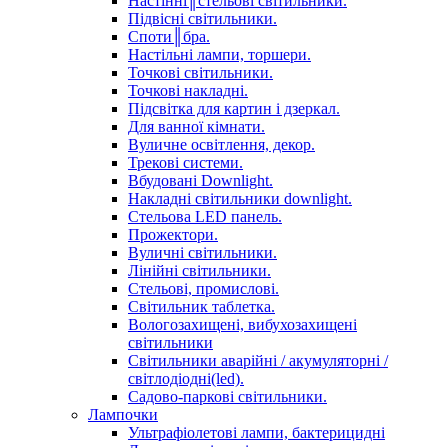
Настінні║стельові світильники.
Підвісні світильники.
Споти║бра.
Настільні лампи, торшери.
Точкові світильники.
Точкові накладні.
Підсвітка для картин і дзеркал.
Для ванної кімнати.
Вуличне освітлення, декор.
Трекові системи.
Вбудовані Downlight.
Накладні світильники downlight.
Стельова LED панель.
Прожектори.
Вуличні світильники.
Лінійні світильники.
Стельові, промислові.
Світильник таблетка.
Вологозахищені, вибухозахищені
світильники
Світильники аварійні / акумуляторні /
світлодіодні(led).
Садово-паркові світильники.
Лампочки
Ультрафіолетові лампи, бактерицидні