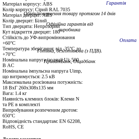
Гарантія
Матеріал корпусу: ABS
Колір корпусу: Сірий RAL 7035
Обмін/повернення товару протягом 14 днів
Матеріал дверцят: ABS
Колір дверцят: Білий
Офіційна гарантія від
Тип дверцята: Непрозорий
виробника
Кут відкриття дверцят: 180°
Стійкість до УФ-випромінювання
Оплата
+60°C
Температура зберігання: від -35°C до
Готівка, безготівкова (з ПДВ).
+70°C
Номінальна напруга ізоляції Ui: 500
ПриватБанк, Ощадбанк
В AC
Номінальна імпульсна напруга Uimp,
що витримується: 2.5 кВ
Максимальна розсіювана потужність:
18 ВxГ 260x308x135 мм
Вага: 1.4 кг
Наявність клемних блоків: Клеми N
та PE в комплекті
Випробування розпеченим дротом:
650°C
Відповідність стандартам: EN 62208,
RoHS, CE