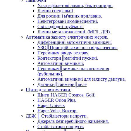
Лампочки
Ультрафіолетові лампи, бактерицидні
Лампи спеціальні
Для рослин і м'ясних прилавків.
Неінтегровані люмінесцентні.
Світлодіодні трубчасті.
Лампи металогалогенні. (МГЛ, ДРІ).
Автоматика захисту електричних мереж.
Диференційні автоматичні вимикачі.
УЗО║Пристрій захисного відключення.
Перемикач вводу резерву.
Контактори║магнітні пускачі.
Автоматичні вимикачі.
Перемикач║вимикач навантаження
(рубильник).
Автоматичні вимикачі для захисту двигуна.
Датчики║таймери║реле
Щити для автоматики.
Щити HAGER Cosmos, Golf.
HAGER Orion Plus.
Hager Univers
Hager Volta, Вектор.
ДБЖ ║ Стабілізатори напруги.
Джерела безперебійного живлення.
Стабілізатори напруги.