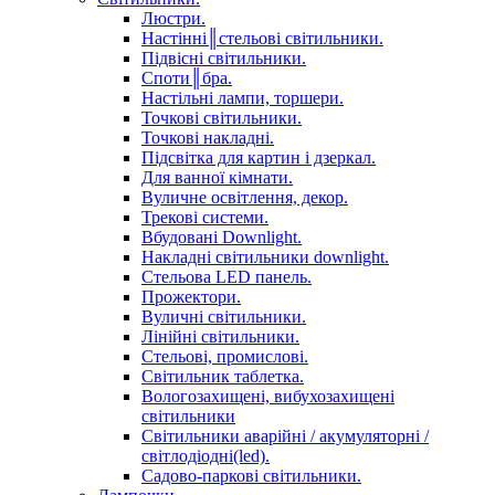
Люстри.
Настінні║стельові світильники.
Підвісні світильники.
Споти║бра.
Настільні лампи, торшери.
Точкові світильники.
Точкові накладні.
Підсвітка для картин і дзеркал.
Для ванної кімнати.
Вуличне освітлення, декор.
Трекові системи.
Вбудовані Downlight.
Накладні світильники downlight.
Стельова LED панель.
Прожектори.
Вуличні світильники.
Лінійні світильники.
Стельові, промислові.
Світильник таблетка.
Вологозахищені, вибухозахищені
світильники
Світильники аварійні / акумуляторні /
світлодіодні(led).
Садово-паркові світильники.