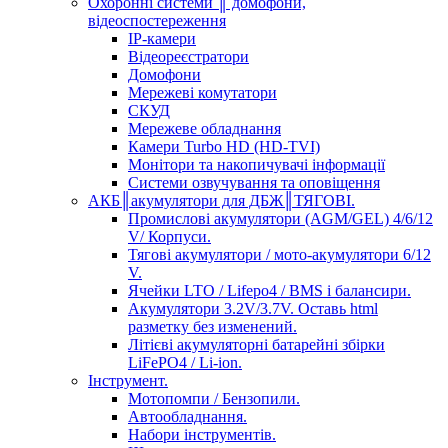
Охоронні системи ║ домофони,
відеоспостереження
IP-камери
Відеореєстратори
Домофони
Мережеві комутатори
СКУД
Мережеве обладнання
Камери Turbo HD (HD-TVI)
Монітори та накопичувачі інформації
Системи озвучування та оповіщення
АКБ║акумулятори для ДБЖ║ТЯГОВІ.
Промислові акумулятори (AGM/GEL) 4/6/12
V/ Корпуси.
Тягові акумулятори / мото-акумулятори 6/12
V.
Ячейки LTO / Lifepo4 / BMS і балансири.
Акумулятори 3.2V/3.7V. Оставь html
разметку без изменений.
Літієві акумуляторні батарейні збірки
LiFePO4 / Li-ion.
Інструмент.
Мотопомпи / Бензопили.
Автообладнання.
Набори інструментів.