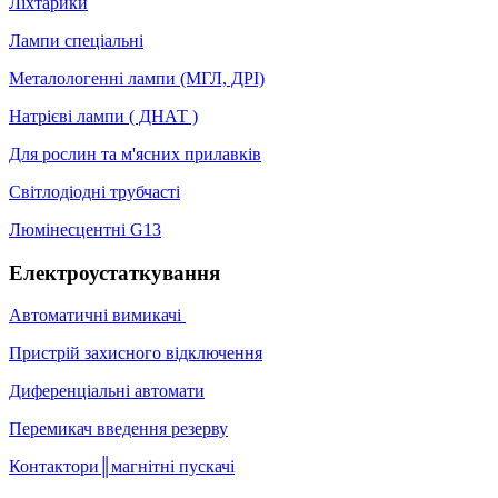
Ліхтарики
Лампи спеціальні
Металологенні лампи (МГЛ, ДРІ)
Натрієві лампи ( ДНАТ )
Для рослин та м'ясних прилавків
Світлодіодні трубчасті
Люмінесцентні G13
Електроустаткування
Автоматичні вимикачі
Пристрій захисного відключення
Диференціальні автомати
Перемикач введення резерву
Контактори║магнітні пускачі