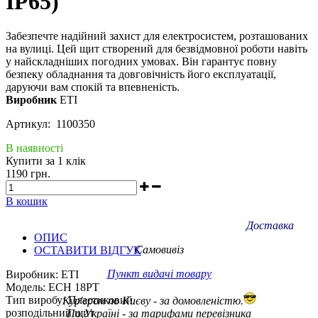
IP65)
Забезпечте надійний захист для електросистем, розташованих
на вулиці. Цей щит створений для безвідмовної роботи навіть
у найскладніших погодних умовах. Він гарантує повну
безпеку обладнання та довговічність його експлуатації,
даруючи вам спокій та впевненість.
Виробник
ETI
Артикул: 1100350
В наявності
Купити за 1 клiк
1190 грн.
В кошик
Доставка
ОПИС
Самовивіз
ОСТАВИТИ ВІДГУК
Пункт видачі товару
Виробник: ETI
Модель: ECH 18PT
Тип виробу: Пластиковий
Кур'єром по Києву - за домовленістю.
розподільний щит
По Україні - за тарифами
перевізника