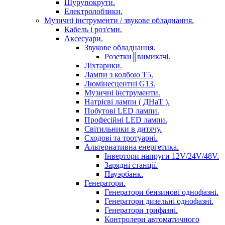
Шурупокрути.
Електролобзики.
Музичні інструменти / звукове обладнання.
Кабель і роз'єми.
Аксесуари.
Звукове обладнання.
Розетки║вимикачі.
Ліхтарики.
Лампи з колбою Т5.
Люмінесцентні G13.
Музичні інструменти.
Натрієві лампи ( ДНаТ ).
Побутові LED лампи.
Професійні LED лампи.
Світильники в дитячу.
Сходові та тротуарні.
Альтернативна енергетика.
Інвертори напруги 12V/24V/48V.
Зарядні станції.
Пауэрбанк.
Генератори.
Генератори бензинові однофазні.
Генератори дизельні однофазні.
Генератори трифазні.
Контролери автоматичного