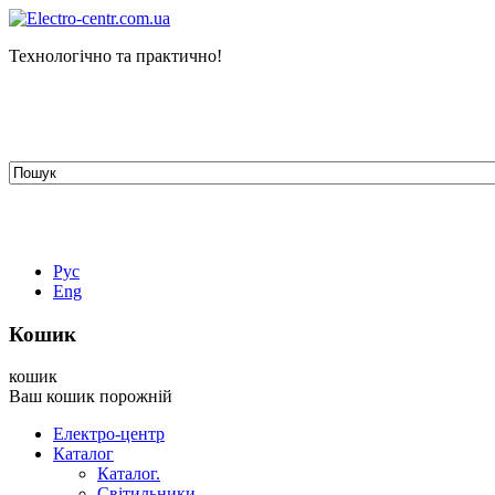
Технологічно та практично!
tehelectro.manager@gmail.com
03148, м. Київ, вул. Петра Чаадаєва 7
Працюємо: пн - пт з 9.00 до 18.00
044-407-66-65
067-304-71-53
050-531-78-82
Рус
Eng
Кошик
кошик
Ваш кошик порожній
Електро-центр
Каталог
Каталог.
Світильники.