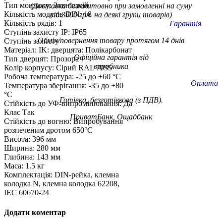
Тип монтажу: Зовнішній
(Доставка безкоштовно при замовленні на суму
Кількість модулів DIN: 18
від 3000 грн. на деякі групи товарів)
Кількість рядів: 1
Гарантія
Ступінь захисту IP: IP65
Обмін/повернення товару протягом 14 днів
Ступінь захисту
Матеріал: IK: дверцята: Полікарбонат
Офіційна гарантія від
Тип дверцят: Прозора
виробника
Колір корпусу: Сірий RAL 7035
Робоча температура: -25 до +60 °C
Оплата
Температура зберігання: -35 до +80
°C
Готівка, безготівкова (з ПДВ).
Стійкість до УФ-випромінювання: Да
Клас Так
ПриватБанк, Ощадбанк
Стійкість до вогню: Випробування
розпеченим дротом 650°C
Висота: 396 мм
Ширина: 280 мм
Глибина: 143 мм
Маса: 1.5 кг
Комплектація: DIN-рейка, клемна
колодка N, клемна колодка 62208,
IEC 60670-24
Додати коментар