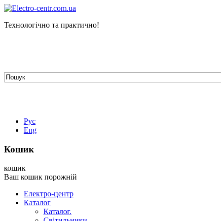
Технологічно та практично!
tehelectro.manager@gmail.com
03148, м. Київ, вул. Петра Чаадаєва 7
Працюємо: пн - пт з 9.00 до 18.00
044-407-66-65
067-304-71-53
050-531-78-82
Рус
Eng
Кошик
кошик
Ваш кошик порожній
Електро-центр
Каталог
Каталог.
Світильники.