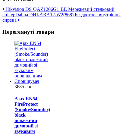
Hikvision DS-QAZ1206G1-BE Мережевий стельовий
спікер
Dahua DHI-ARA12-W2(868) Бездротова внутрішня
сирена
Переглянуті товари
3685 грн.
Ajax EN54
FireProtect
(Smoke/Sounder)
black
пожежний
димовий зі
звуковим