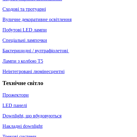
Сходові та тротуарні
Вуличне декоративне освітлення
Побутові LED лампи
Спеціальні лампочки
Бактерицидні / вултрафіолетові
Лампи з колбою Т5
Неінтегровані люмінесцентні
Технічне світло
Прожектори
LED панелі
Downlight, що вбудовуються
Накладні downlight
Трекові системи