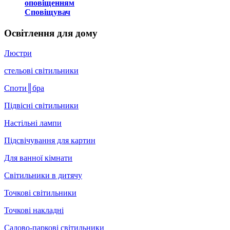
оповіщенням
Сповіщувач
Освітлення для дому
Люстри
стельові світильники
Споти║бра
Підвісні світильники
Настільні лампи
Підсвічування для картин
Для ванної кімнати
Світильники в дитячу
Точкові світильники
Точкові накладні
Садово-паркові світильники