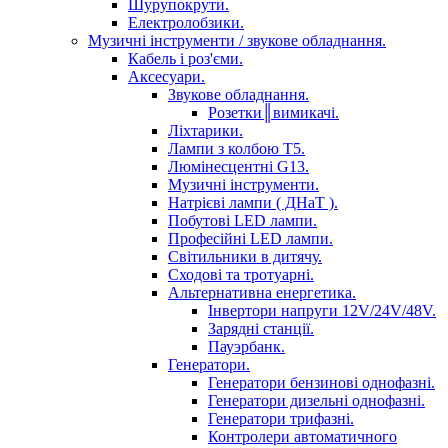
Шурупокрути.
Електролобзики.
Музичні інструменти / звукове обладнання.
Кабель і роз'єми.
Аксесуари.
Звукове обладнання.
Розетки║вимикачі.
Ліхтарики.
Лампи з колбою Т5.
Люмінесцентні G13.
Музичні інструменти.
Натрієві лампи ( ДНаТ ).
Побутові LED лампи.
Професійні LED лампи.
Світильники в дитячу.
Сходові та тротуарні.
Альтернативна енергетика.
Інвертори напруги 12V/24V/48V.
Зарядні станції.
Пауэрбанк.
Генератори.
Генератори бензинові однофазні.
Генератори дизельні однофазні.
Генератори трифазні.
Контролери автоматичного