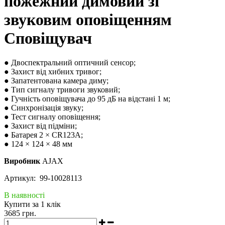
пожежний димовий зі
звуковим оповіщенням
Сповіщувач
● Двоспектральний оптичний сенсор;
● Захист від хибних тривог;
● Запатентована камера диму;
● Тип сигналу тривоги звуковий;
● Гучність оповіщувача до 95 дБ на відстані 1 м;
● Синхронізація звуку;
● Тест сигналу оповіщення;
● Захист від підміни;
● Батарея 2 × CR123A;
● 124 × 124 × 48 мм
Виробник
AJAX
Артикул: 99-10028113
В наявності
Купити за 1 клiк
3685 грн.