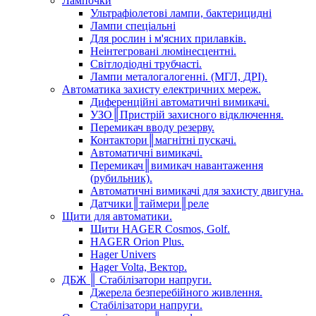
Лампочки
Ультрафіолетові лампи, бактерицидні
Лампи спеціальні
Для рослин і м'ясних прилавків.
Неінтегровані люмінесцентні.
Світлодіодні трубчасті.
Лампи металогалогенні. (МГЛ, ДРІ).
Автоматика захисту електричних мереж.
Диференційні автоматичні вимикачі.
УЗО║Пристрій захисного відключення.
Перемикач вводу резерву.
Контактори║магнітні пускачі.
Автоматичні вимикачі.
Перемикач║вимикач навантаження
(рубильник).
Автоматичні вимикачі для захисту двигуна.
Датчики║таймери║реле
Щити для автоматики.
Щити HAGER Cosmos, Golf.
HAGER Orion Plus.
Hager Univers
Hager Volta, Вектор.
ДБЖ ║ Стабілізатори напруги.
Джерела безперебійного живлення.
Стабілізатори напруги.