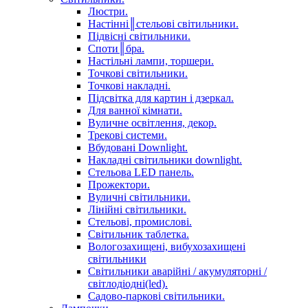
Люстри.
Настінні║стельові світильники.
Підвісні світильники.
Споти║бра.
Настільні лампи, торшери.
Точкові світильники.
Точкові накладні.
Підсвітка для картин і дзеркал.
Для ванної кімнати.
Вуличне освітлення, декор.
Трекові системи.
Вбудовані Downlight.
Накладні світильники downlight.
Стельова LED панель.
Прожектори.
Вуличні світильники.
Лінійні світильники.
Стельові, промислові.
Світильник таблетка.
Вологозахищені, вибухозахищені
світильники
Світильники аварійні / акумуляторні /
світлодіодні(led).
Садово-паркові світильники.