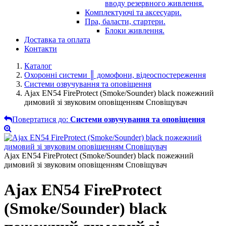
вводу резервного живлення.
Комплектуючі та аксесуари.
Пра, баласти, стартери.
Блоки живлення.
Доставка та оплата
Контакти
Каталог
Охоронні системи ║ домофони, відеоспостереження
Системи озвучування та оповіщення
Ajax EN54 FireProtect (Smoke/Sounder) black пожежний
димовий зі звуковим оповіщенням Сповіщувач
Повертатися до:
Системи озвучування та оповіщення
Ajax EN54 FireProtect (Smoke/Sounder) black пожежний
димовий зі звуковим оповіщенням Сповіщувач
Ajax EN54 FireProtect
(Smoke/Sounder) black