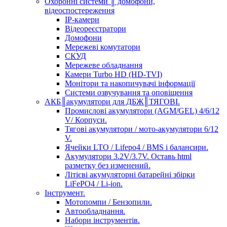
Охоронні системи ║ домофони,
відеоспостереження
IP-камери
Відеореєстратори
Домофони
Мережеві комутатори
СКУД
Мережеве обладнання
Камери Turbo HD (HD-TVI)
Монітори та накопичувачі інформації
Системи озвучування та оповіщення
АКБ║акумулятори для ДБЖ║ТЯГОВІ.
Промислові акумулятори (AGM/GEL) 4/6/12
V/ Корпуси.
Тягові акумулятори / мото-акумулятори 6/12
V.
Ячейки LTO / Lifepo4 / BMS і балансири.
Акумулятори 3.2V/3.7V. Оставь html
разметку без изменений.
Літієві акумуляторні батарейні збірки
LiFePO4 / Li-ion.
Інструмент.
Мотопомпи / Бензопили.
Автообладнання.
Набори інструментів.