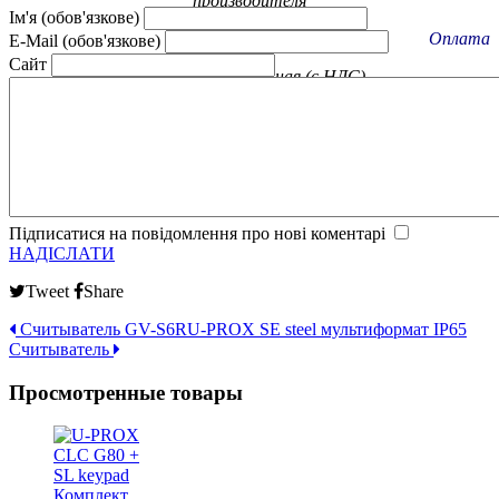
производителя
Ім'я (обов'язкове)
Оплата
E-Mail (обов'язкове)
Сайт
Наличная, безналичная (с НДС).
ПриватБанк, Ощадбанк
Підписатися на повідомлення про нові коментарі
НАДІСЛАТИ
Tweet
Share
Считыватель GV-S6R
U-PROX SE steel мультиформат IP65
Считыватель
Просмотренные товары