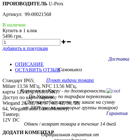
ПРОИЗВОДИТЕЛЬ
U-Prox
Артикул: 99-00021568
В наличии
Купить в 1 клик
5496 грн.
добавить к покупкам
Доставка
ОПИСАНИЕ
Самовывоз
ОСТАВИТЬ ОТЗЫВ
Пункт видачи товара
Стандарт IP65;
Mifare 13.56 МГц, NFC 13.56 МГц,
Курьером по Киеву - по договоренности.
карты 125 кГц ASK/FSK;
По Украине - по тарифам
перевозчика
Доступ по карте/паролю;
(Доставка бесплатно при заказе на сумму
Wiegand 26, 32, 34, 37, 40, 42, 56, 58,
от 3000 грн. на некоторые группы товаров)
64, Wiegand auto/TouchMemory;
Гарантия
Тампер;
12V DC
Обмен / возврат товара в течение 14 дней
ДОДАТИ КОМЕНТАР
Официальная гарантия от