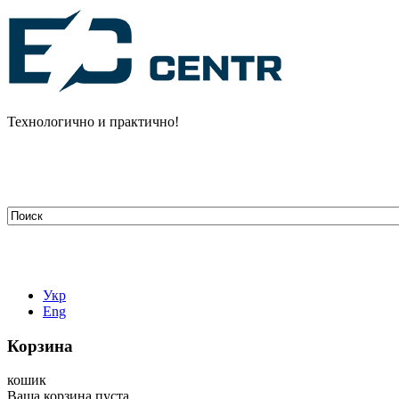
Технологично и практично!
tehelectro.manager@gmail.com
03148, г. Киев, ул. Петра Чаадаева 7
Работаем: пн - пт с 9.00 до 18.00
044-407-66-65
067-304-71-53
050-531-78-82
Укр
Eng
Корзина
кошик
Ваша корзина пуста