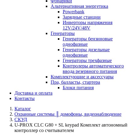
Фонарики
Альтернативная энергетика
Powerbank
Зарядные станции
Инверторы напряжения
12V/24V/48V
Генераторы
Генераторы бензиновые
однофазные
Генераторы дизельные
однофазные
Генераторы трехфазные
Контролеры автоматического
ввода резервного питания
Комплектующие и аксессуары
Пра, балласты, стартера
Блоки питания
Доставка и оплата
Контакты
Каталог
Охранные системы ║ домофоны, видеонаблюдение
СКУД
U-PROX CLC G80 + SL keypad Комплект автономный
контроллер со считывателем