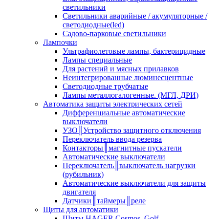
светильники
Светильники аварийные / акумуляторные /
светодиодные(led)
Садово-парковые светильники
Лампочки
Ультрафиолетовые лампы, бактерицидные
Лампы специальные
Для растений и мясных прилавков
Неинтегрированные люминесцентные
Светодиодные трубчатые
Лампы металлогалогенные. (МГЛ, ДРИ)
Автоматика защиты электрических сетей
Дифференциальные автоматические
выключатели
УЗО║Устройство защитного отключения
Переключатель ввода резерва
Контакторы║магнитные пускатели
Автоматические выключатели
Переключатель║выключатель нагрузки
(рубильник)
Автоматические выключатели для защиты
двигателя
Датчики║таймеры║реле
Щиты для автоматики
Щиты HAGER Cosmos, Golf