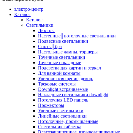
электро-центр
Каталог
Каталог
Светильники
Люстры
Настенные║потолочные светильники
Подвесные светильники
Споты║бра
Настольные лампы, торшеры
Точечные светильники
Точечные накладные
Подсветка для картин и зеркал
Для ванной комнаты
Уличное освещение, декор.
Трековые системы
Downlight встраиваемые
Накладные светильники downlight
Потолочная LED панель
Прожекторы
Уличные светильники
Линейные светильники
Потолочные, промышленные
Светильник таблетка
Влагозащищенные, взрывозащищенные