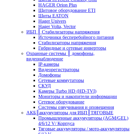
HAGER Orion Plus
Щитовое оборудование ETI
Щиты EATON
Hager Univers
Hager Volta, Vector
ИБП ║ Стабилизаторы напряжения
Источники бесперебойного питания
Стабилизаторы напряжения
Гибридные и сетевые инверторы
Охранные системы ║ домофоны,
видеонаблюдение
IP-камеры
Видеорегистраторы
Домофоны
Сетевые коммутаторы
СКУД
Камеры Turbo HD (HD-TVI)
Мониторы и накопители информации
Сетевое оборудование
Системы озвучивания и оповещения
АКБ║аккумуляторы для ИБП║ТЯГОВЫЕ
Промышленные аккумуляторы (AGM/GEL)
4/6/12 V/ Корпуса
Тяговые аккумуляторы / мото-аккумуляторы