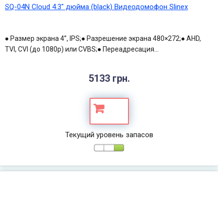
SQ-04N Cloud 4.3" дюйма (black) Видеодомофон Slinex
● Размер экрана 4”, IPS;● Разрешение экрана 480×272;● AHD,
TVI, CVI (до 1080p) или CVBS;● Переадресация...
5133 грн.
Текущий уровень запасов