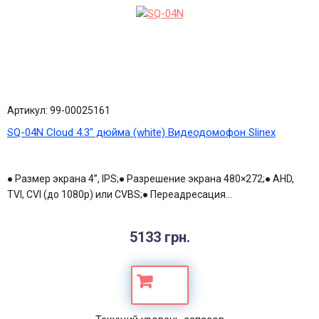
Артикул: 99-00025161
SQ-04N Cloud 4.3" дюйма (white) Видеодомофон Slinex
● Размер экрана 4”, IPS;● Разрешение экрана 480×272;● AHD,
TVI, CVI (до 1080p) или CVBS;● Переадресация...
5133 грн.