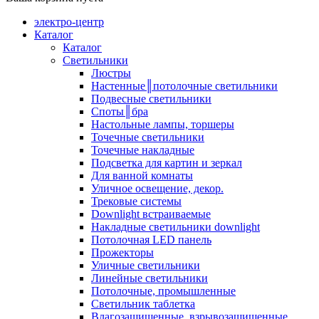
электро-центр
Каталог
Каталог
Светильники
Люстры
Настенные║потолочные светильники
Подвесные светильники
Споты║бра
Настольные лампы, торшеры
Точечные светильники
Точечные накладные
Подсветка для картин и зеркал
Для ванной комнаты
Уличное освещение, декор.
Трековые системы
Downlight встраиваемые
Накладные светильники downlight
Потолочная LED панель
Прожекторы
Уличные светильники
Линейные светильники
Потолочные, промышленные
Светильник таблетка
Влагозащищенные, взрывозащищенные