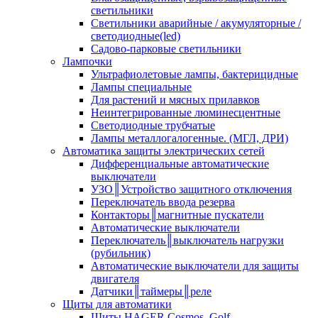
светильники
Светильники аварийные / акумуляторные /
светодиодные(led)
Садово-парковые светильники
Лампочки
Ультрафиолетовые лампы, бактерицидные
Лампы специальные
Для растений и мясных прилавков
Неинтегрированные люминесцентные
Светодиодные трубчатые
Лампы металлогалогенные. (МГЛ, ДРИ)
Автоматика защиты электрических сетей
Дифференциальные автоматические
выключатели
УЗО║Устройство защитного отключения
Переключатель ввода резерва
Контакторы║магнитные пускатели
Автоматические выключатели
Переключатель║выключатель нагрузки
(рубильник)
Автоматические выключатели для защиты
двигателя
Датчики║таймеры║реле
Щиты для автоматики
Щиты HAGER Cosmos, Golf