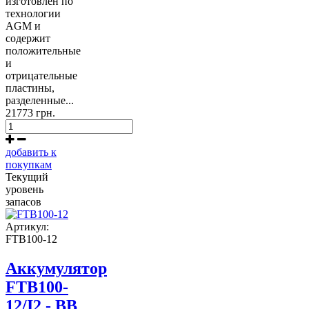
изготовлен по
технологии
AGM и
содержит
положительные
и
отрицательные
пластины,
разделенные...
21773 грн.
добавить к
покупкам
Текущий
уровень
запасов
Артикул:
FTB100-12
Аккумулятор
FTB100-
12/I2 - BB