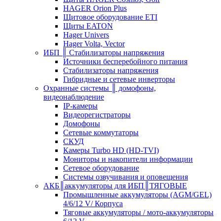
HAGER Orion Plus
Щитовое оборудование ETI
Щиты EATON
Hager Univers
Hager Volta, Vector
ИБП ║ Стабилизаторы напряжения
Источники бесперебойного питания
Стабилизаторы напряжения
Гибридные и сетевые инверторы
Охранные системы ║ домофоны,
видеонаблюдение
IP-камеры
Видеорегистраторы
Домофоны
Сетевые коммутаторы
СКУД
Камеры Turbo HD (HD-TVI)
Мониторы и накопители информации
Сетевое оборудование
Системы озвучивания и оповещения
АКБ║аккумуляторы для ИБП║ТЯГОВЫЕ
Промышленные аккумуляторы (AGM/GEL)
4/6/12 V/ Корпуса
Тяговые аккумуляторы / мото-аккумуляторы