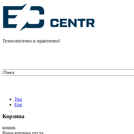
Технологично и практично!
tehelectro.manager@gmail.com
03148, г. Киев, ул. Петра Чаадаева 7
Работаем: пн - пт с 9.00 до 18.00
044-407-66-65
067-304-71-53
050-531-78-82
Укр
Eng
Корзина
кошик
Ваша корзина пуста