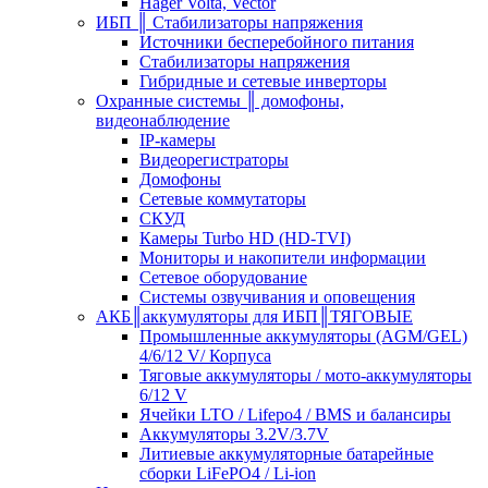
Hager Volta, Vector
ИБП ║ Стабилизаторы напряжения
Источники бесперебойного питания
Стабилизаторы напряжения
Гибридные и сетевые инверторы
Охранные системы ║ домофоны,
видеонаблюдение
IP-камеры
Видеорегистраторы
Домофоны
Сетевые коммутаторы
СКУД
Камеры Turbo HD (HD-TVI)
Мониторы и накопители информации
Сетевое оборудование
Системы озвучивания и оповещения
АКБ║аккумуляторы для ИБП║ТЯГОВЫЕ
Промышленные аккумуляторы (AGM/GEL)
4/6/12 V/ Корпуса
Тяговые аккумуляторы / мото-аккумуляторы
6/12 V
Ячейки LTO / Lifepo4 / BMS и балансиры
Аккумуляторы 3.2V/3.7V
Литиевые аккумуляторные батарейные
сборки LiFePO4 / Li-ion