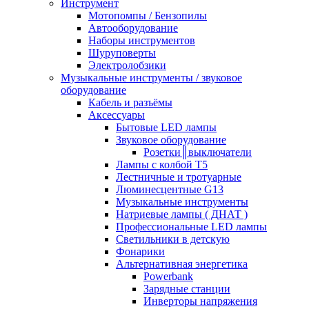
Инструмент
Мотопомпы / Бензопилы
Автооборудование
Наборы инструментов
Шуруповерты
Электролобзики
Музыкальные инструменты / звуковое
оборудование
Кабель и разъёмы
Аксессуары
Бытовые LED лампы
Звуковое оборудование
Розетки║выключатели
Лампы с колбой Т5
Лестничные и тротуарные
Люминесцентные G13
Музыкальные инструменты
Натриевые лампы ( ДНАТ )
Профессиональные LED лампы
Светильники в детскую
Фонарики
Альтернативная энергетика
Powerbank
Зарядные станции
Инверторы напряжения