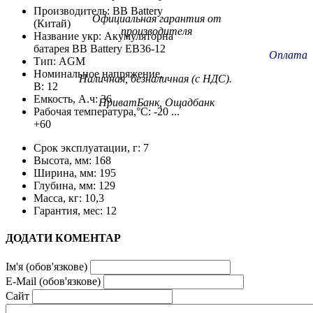
Производитель: BB Battery
Официальная гарантия от
(Китай)
производителя
Название укр: Акумуляторна
батарея BB Battery EB36-12
Оплата
Тип: AGM
Номинальное напряжение,
Наличная, безналичная (с НДС).
В: 12
Емкость, А.ч: 36
ПриватБанк, Ощадбанк
Рабочая температура,°С: -20 ...
+60
Срок эксплуатации, г: 7
Высота, мм: 168
Ширина, мм: 195
Глубина, мм: 129
Масса, кг: 10,3
Гарантия, мес: 12
ДОДАТИ КОМЕНТАР
Ім'я (обов'язкове)
E-Mail (обов'язкове)
Сайт