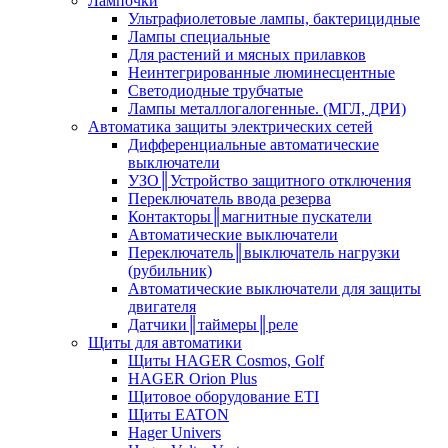
Лампочки
Ультрафиолетовые лампы, бактерицидные
Лампы специальные
Для растений и мясных прилавков
Неинтегрированные люминесцентные
Светодиодные трубчатые
Лампы металлогалогенные. (МГЛ, ДРИ)
Автоматика защиты электрических сетей
Дифференциальные автоматические
выключатели
УЗО║Устройство защитного отключения
Переключатель ввода резерва
Контакторы║магнитные пускатели
Автоматические выключатели
Переключатель║выключатель нагрузки
(рубильник)
Автоматические выключатели для защиты
двигателя
Датчики║таймеры║реле
Щиты для автоматики
Щиты HAGER Cosmos, Golf
HAGER Orion Plus
Щитовое оборудование ETI
Щиты EATON
Hager Univers