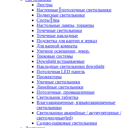
Люстры
Настенные║потолочные светильники
Подвесные светильники
Споты║бра
Настольные лампы, торшеры
Точечные светильники
Точечные накладные
Подсветка для картин и зеркал
Для ванной комнаты
Уличное освещение, декор.
Трековые системы
Downlight встраиваемые
Накладные светильники downlight
Потолочная LED панель
Прожекторы
Уличные светильники
Линейные светильники
Потолочные, промышленные
Светильник таблетка
Влагозащищенные, взрывозащищенные
светильники
Светильники аварийные / акумуляторные /
светодиодные(led)
Садово-парковые светильники