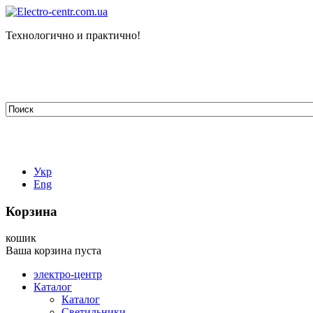
Технологично и практично!
tehelectro.manager@gmail.com
03148, г. Киев, ул. Петра Чаадаева 7
Работаем: пн - пт с 9.00 до 18.00
044-407-66-65
067-304-71-53
050-531-78-82
Укр
Eng
Корзина
кошик
Ваша корзина пуста
электро-центр
Каталог
Каталог
Светильники