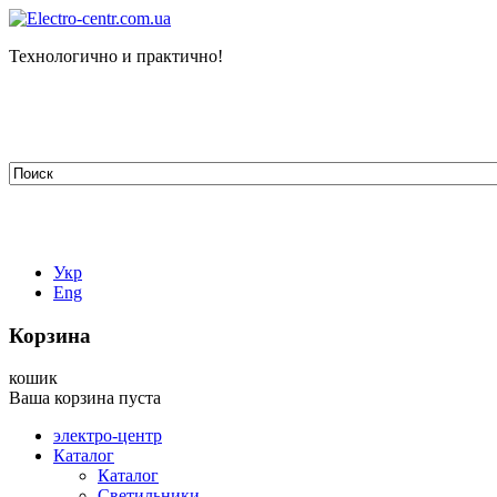
Технологично и практично!
tehelectro.manager@gmail.com
03148, г. Киев, ул. Петра Чаадаева 7
Работаем: пн - пт с 9.00 до 18.00
044-407-66-65
067-304-71-53
050-531-78-82
Укр
Eng
Корзина
кошик
Ваша корзина пуста
электро-центр
Каталог
Каталог
Светильники