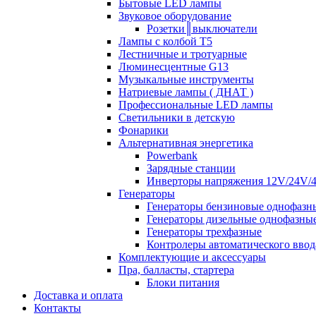
Бытовые LED лампы
Звуковое оборудование
Розетки║выключатели
Лампы с колбой Т5
Лестничные и тротуарные
Люминесцентные G13
Музыкальные инструменты
Натриевые лампы ( ДНАТ )
Профессиональные LED лампы
Светильники в детскую
Фонарики
Альтернативная энергетика
Powerbank
Зарядные станции
Инверторы напряжения 12V/24V/
Генераторы
Генераторы бензиновые однофазн
Генераторы дизельные однофазны
Генераторы трехфазные
Контролеры автоматического ввод
Комплектующие и аксессуары
Пра, балласты, стартера
Блоки питания
Доставка и оплата
Контакты