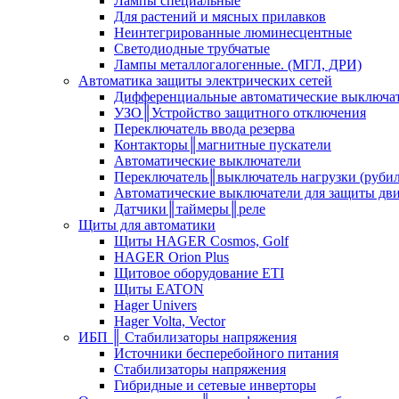
Лампы специальные
Для растений и мясных прилавков
Неинтегрированные люминесцентные
Светодиодные трубчатые
Лампы металлогалогенные. (МГЛ, ДРИ)
Автоматика защиты электрических сетей
Дифференциальные автоматические выключа
УЗО║Устройство защитного отключения
Переключатель ввода резерва
Контакторы║магнитные пускатели
Автоматические выключатели
Переключатель║выключатель нагрузки (руби
Автоматические выключатели для защиты дви
Датчики║таймеры║реле
Щиты для автоматики
Щиты HAGER Cosmos, Golf
HAGER Orion Plus
Щитовое оборудование ETI
Щиты EATON
Hager Univers
Hager Volta, Vector
ИБП ║ Стабилизаторы напряжения
Источники бесперебойного питания
Стабилизаторы напряжения
Гибридные и сетевые инверторы