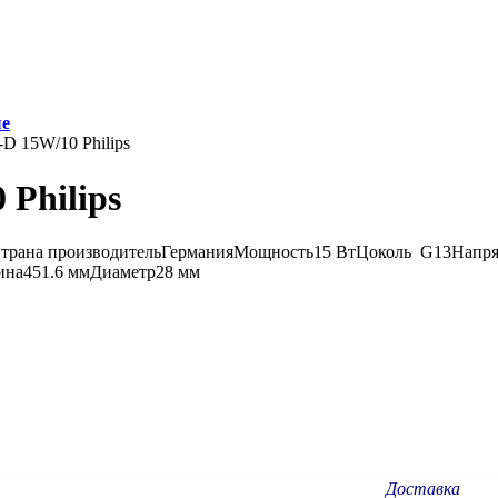
ые
-D 15W/10 Philips
 Philips
psСтрана производительГерманияМощность15 ВтЦоколь G13Нап
ина451.6 ммДиаметр28 мм
Доставка