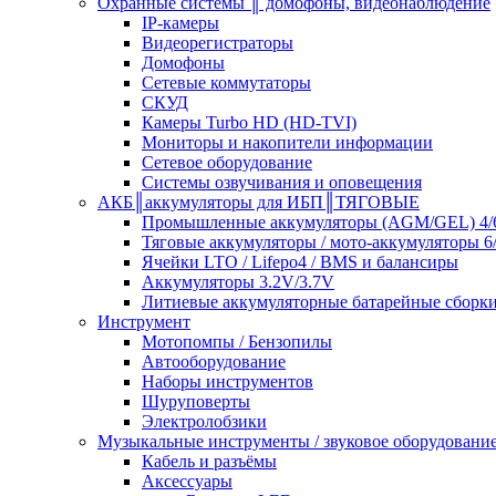
Охранные системы ║ домофоны, видеонаблюдение
IP-камеры
Видеорегистраторы
Домофоны
Сетевые коммутаторы
СКУД
Камеры Turbo HD (HD-TVI)
Мониторы и накопители информации
Сетевое оборудование
Системы озвучивания и оповещения
АКБ║аккумуляторы для ИБП║ТЯГОВЫЕ
Промышленные аккумуляторы (AGM/GEL) 4/6
Тяговые аккумуляторы / мото-аккумуляторы 6
Ячейки LTO / Lifepo4 / BMS и балансиры
Аккумуляторы 3.2V/3.7V
Литиевые аккумуляторные батарейные сборки 
Инструмент
Мотопомпы / Бензопилы
Автооборудование
Наборы инструментов
Шуруповерты
Электролобзики
Музыкальные инструменты / звуковое оборудовани
Кабель и разъёмы
Аксессуары