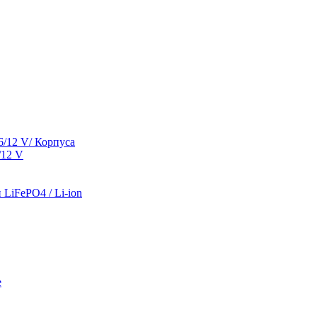
/12 V/ Корпуса
/12 V
LiFePO4 / Li-ion
е