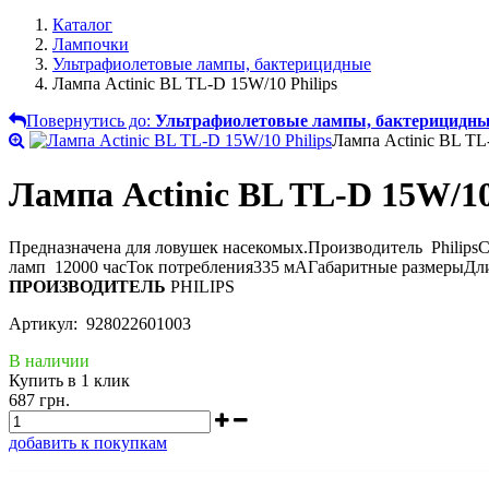
Каталог
Лампочки
Ультрафиолетовые лампы, бактерицидные
Лампа Actinic BL TL-D 15W/10 Philips
Повернутись до:
Ультрафиолетовые лампы, бактерицидн
Лампа Actinic BL TL
Лампа Actinic BL TL-D 15W/10
Предназначена для ловушек насекомых.Производитель Phili
ламп 12000 часТок потребления335 мАГабаритные размерыДл
ПРОИЗВОДИТЕЛЬ
PHILIPS
Артикул: 928022601003
В наличии
Купить в 1 клик
687 грн.
добавить к покупкам