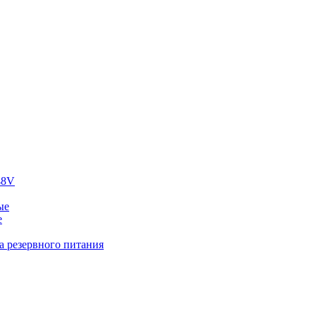
48V
ые
е
а резервного питания