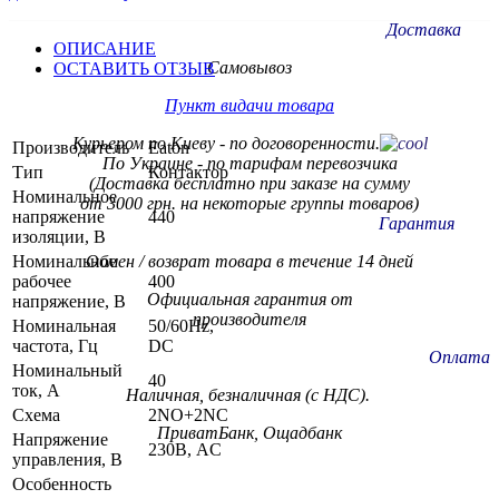
Доставка
ОПИСАНИЕ
Самовывоз
ОСТАВИТЬ ОТЗЫВ
Пункт видачи товара
Курьером по Киеву - по договоренности.
Производитель
Eaton
По Украине - по тарифам
перевозчика
Тип
Контактор
(Доставка бесплатно при заказе на сумму
Номинальное
от 3000 грн. на некоторые группы товаров)
напряжение
440
Гарантия
изоляции, В
Номинальное
Обмен / возврат товара в течение 14 дней
рабочее
400
Официальная гарантия от
напряжение, В
производителя
Номинальная
50/60Hz,
частота, Гц
DC
Оплата
Номинальный
40
ток, А
Наличная, безналичная (с НДС).
Схема
2NO+2NC
ПриватБанк, Ощадбанк
Напряжение
230В, AC
управления, В
Особенность