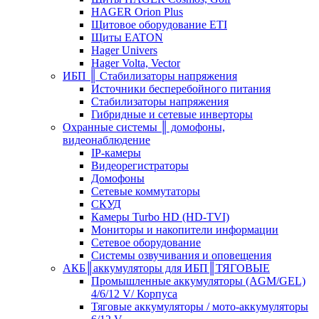
HAGER Orion Plus
Щитовое оборудование ETI
Щиты EATON
Hager Univers
Hager Volta, Vector
ИБП ║ Стабилизаторы напряжения
Источники бесперебойного питания
Стабилизаторы напряжения
Гибридные и сетевые инверторы
Охранные системы ║ домофоны,
видеонаблюдение
IP-камеры
Видеорегистраторы
Домофоны
Сетевые коммутаторы
СКУД
Камеры Turbo HD (HD-TVI)
Мониторы и накопители информации
Сетевое оборудование
Системы озвучивания и оповещения
АКБ║аккумуляторы для ИБП║ТЯГОВЫЕ
Промышленные аккумуляторы (AGM/GEL)
4/6/12 V/ Корпуса
Тяговые аккумуляторы / мото-аккумуляторы