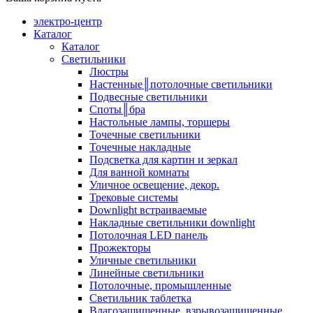
электро-центр
Каталог
Каталог
Светильники
Люстры
Настенные║потолочные светильники
Подвесные светильники
Споты║бра
Настольные лампы, торшеры
Точечные светильники
Точечные накладные
Подсветка для картин и зеркал
Для ванной комнаты
Уличное освещение, декор.
Трековые системы
Downlight встраиваемые
Накладные светильники downlight
Потолочная LED панель
Прожекторы
Уличные светильники
Линейные светильники
Потолочные, промышленные
Светильник таблетка
Влагозащищенные, взрывозащищенные