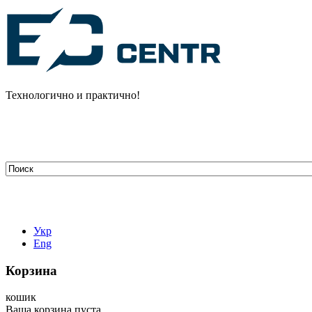
Технологично и практично!
tehelectro.manager@gmail.com
03148, г. Киев, ул. Петра Чаадаева 7
Работаем: пн - пт с 9.00 до 18.00
044-407-66-65
067-304-71-53
050-531-78-82
Укр
Eng
Корзина
кошик
Ваша корзина пуста