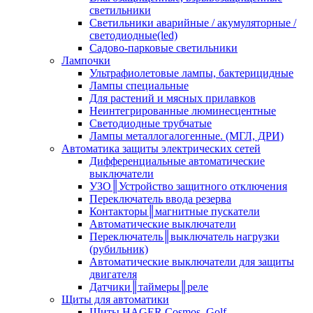
светильники
Светильники аварийные / акумуляторные /
светодиодные(led)
Садово-парковые светильники
Лампочки
Ультрафиолетовые лампы, бактерицидные
Лампы специальные
Для растений и мясных прилавков
Неинтегрированные люминесцентные
Светодиодные трубчатые
Лампы металлогалогенные. (МГЛ, ДРИ)
Автоматика защиты электрических сетей
Дифференциальные автоматические
выключатели
УЗО║Устройство защитного отключения
Переключатель ввода резерва
Контакторы║магнитные пускатели
Автоматические выключатели
Переключатель║выключатель нагрузки
(рубильник)
Автоматические выключатели для защиты
двигателя
Датчики║таймеры║реле
Щиты для автоматики
Щиты HAGER Cosmos, Golf