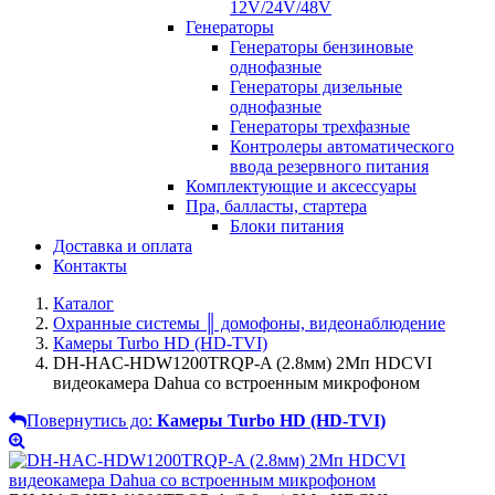
12V/24V/48V
Генераторы
Генераторы бензиновые
однофазные
Генераторы дизельные
однофазные
Генераторы трехфазные
Контролеры автоматического
ввода резервного питания
Комплектующие и аксессуары
Пра, балласты, стартера
Блоки питания
Доставка и оплата
Контакты
Каталог
Охранные системы ║ домофоны, видеонаблюдение
Камеры Turbo HD (HD-TVI)
DH-HAC-HDW1200TRQP-A (2.8мм) 2Mп HDCVI
видеокамера Dahua cо встроенным микрофоном
Повернутись до:
Камеры Turbo HD (HD-TVI)