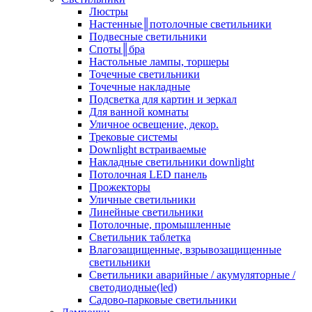
Люстры
Настенные║потолочные светильники
Подвесные светильники
Споты║бра
Настольные лампы, торшеры
Точечные светильники
Точечные накладные
Подсветка для картин и зеркал
Для ванной комнаты
Уличное освещение, декор.
Трековые системы
Downlight встраиваемые
Накладные светильники downlight
Потолочная LED панель
Прожекторы
Уличные светильники
Линейные светильники
Потолочные, промышленные
Светильник таблетка
Влагозащищенные, взрывозащищенные
светильники
Светильники аварийные / акумуляторные /
светодиодные(led)
Садово-парковые светильники