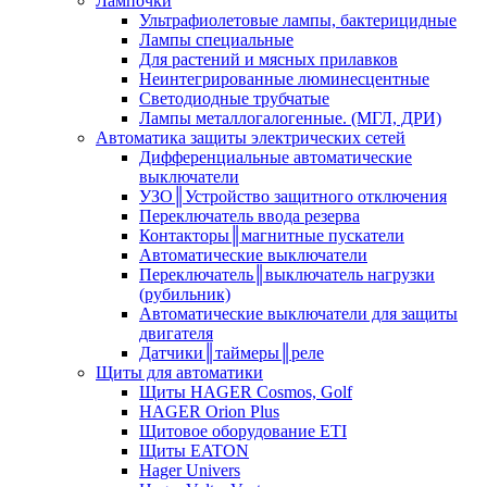
Лампочки
Ультрафиолетовые лампы, бактерицидные
Лампы специальные
Для растений и мясных прилавков
Неинтегрированные люминесцентные
Светодиодные трубчатые
Лампы металлогалогенные. (МГЛ, ДРИ)
Автоматика защиты электрических сетей
Дифференциальные автоматические
выключатели
УЗО║Устройство защитного отключения
Переключатель ввода резерва
Контакторы║магнитные пускатели
Автоматические выключатели
Переключатель║выключатель нагрузки
(рубильник)
Автоматические выключатели для защиты
двигателя
Датчики║таймеры║реле
Щиты для автоматики
Щиты HAGER Cosmos, Golf
HAGER Orion Plus
Щитовое оборудование ETI
Щиты EATON
Hager Univers