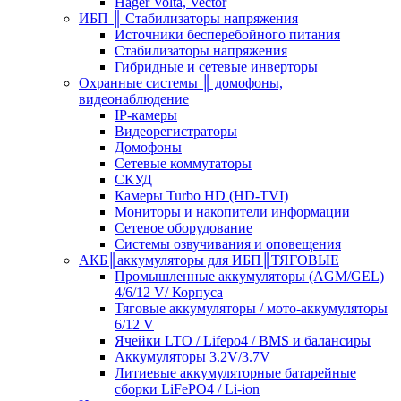
Hager Volta, Vector
ИБП ║ Стабилизаторы напряжения
Источники бесперебойного питания
Стабилизаторы напряжения
Гибридные и сетевые инверторы
Охранные системы ║ домофоны,
видеонаблюдение
IP-камеры
Видеорегистраторы
Домофоны
Сетевые коммутаторы
СКУД
Камеры Turbo HD (HD-TVI)
Мониторы и накопители информации
Сетевое оборудование
Системы озвучивания и оповещения
АКБ║аккумуляторы для ИБП║ТЯГОВЫЕ
Промышленные аккумуляторы (AGM/GEL)
4/6/12 V/ Корпуса
Тяговые аккумуляторы / мото-аккумуляторы
6/12 V
Ячейки LTO / Lifepo4 / BMS и балансиры
Аккумуляторы 3.2V/3.7V
Литиевые аккумуляторные батарейные
сборки LiFePO4 / Li-ion