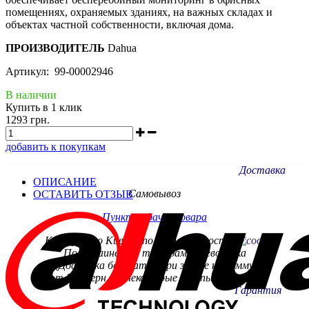
помещениях, охраняемых зданиях, на важных складах и
объектах частной собственности, включая дома.
ПРОИЗВОДИТЕЛЬ
Dahua
Артикул: 99-00002946
В наличии
Купить в 1 клик
1293 грн.
добавить к покупкам
Доставка
ОПИСАНИЕ
Самовывоз
ОСТАВИТЬ ОТЗЫВ
Пункт видачи товара
Курьером по Киеву - по договоренности.
По Украине - по тарифам
перевозчика
(Доставка бесплатно при заказе на сумму
от 3000 грн. на некоторые группы товаров)
Гарантия