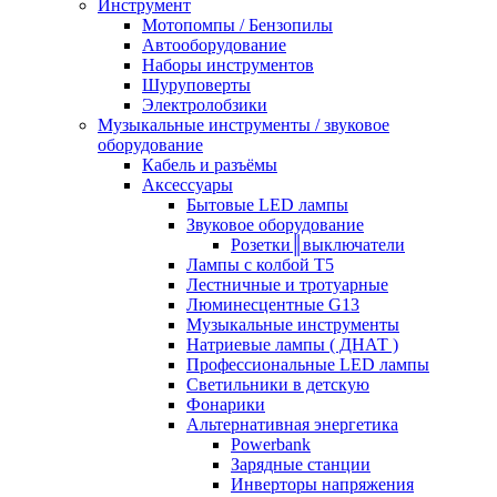
Инструмент
Мотопомпы / Бензопилы
Автооборудование
Наборы инструментов
Шуруповерты
Электролобзики
Музыкальные инструменты / звуковое
оборудование
Кабель и разъёмы
Аксессуары
Бытовые LED лампы
Звуковое оборудование
Розетки║выключатели
Лампы с колбой Т5
Лестничные и тротуарные
Люминесцентные G13
Музыкальные инструменты
Натриевые лампы ( ДНАТ )
Профессиональные LED лампы
Светильники в детскую
Фонарики
Альтернативная энергетика
Powerbank
Зарядные станции
Инверторы напряжения