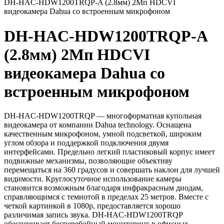
DH-HAC-HDW1200TRQP-A (2.8мм) 2Mп HDCVI
видеокамера Dahua cо встроенным микрофоном
DH-HAC-HDW1200TRQP-A
(2.8мм) 2Mп HDCVI
видеокамера Dahua cо
встроенным микрофоном
DH-HAC-HDW1200TRQP — многоформатная купольная
видеокамера от компании Dahua technology. Оснащена
качественным микрофоном, умной подсветкой, широким
углом обзора и поддержкой подключения двумя
интерфейсами. Предельно легкий пластиковый корпус имеет
подвижные механизмы, позволяющие объективу
перемещаться на 360 градусов и совершать наклон для лучшей
видимости. Круглосуточное использование камеры
становится возможным благодаря инфракрасным диодам,
справляющимся с темнотой в пределах 25 метров. Вместе с
четкой картинкой в 1080p, предоставляется хорошо
различимая запись звука. DH-HAC-HDW1200TRQP
обеспечивает бесперебойный мониторинг в офисных