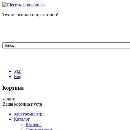
Технологично и практично!
tehelectro.manager@gmail.com
03148, г. Киев, ул. Петра Чаадаева 7
Работаем: пн - пт с 9.00 до 18.00
044-407-66-65
067-304-71-53
050-531-78-82
Укр
Eng
Корзина
кошик
Ваша корзина пуста
электро-центр
Каталог
Каталог
Светильники