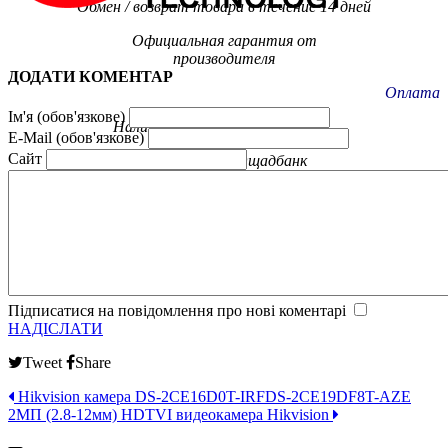
Обмен / возврат товара в течение 14 дней
Официальная гарантия от
производителя
ДОДАТИ КОМЕНТАР
Оплата
Ім'я (обов'язкове)
Наличная, безналичная (с НДС).
E-Mail (обов'язкове)
Сайт
ПриватБанк, Ощадбанк
Підписатися на повідомлення про нові коментарі
НАДІСЛАТИ
Tweet
Share
Hikvision камера DS-2CE16D0T-IRF
DS-2CE19DF8T-AZE
2МП (2.8-12мм) HDTVI видеокамера Hikvision