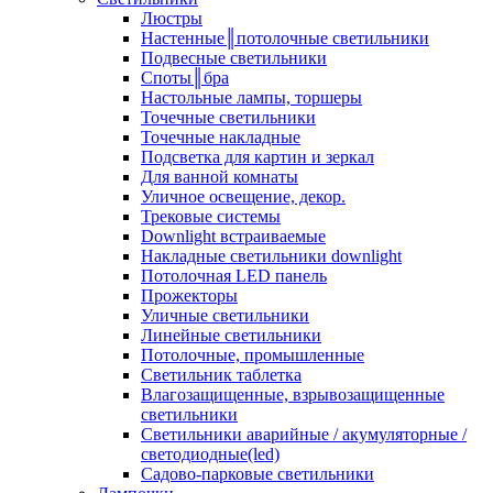
Люстры
Настенные║потолочные светильники
Подвесные светильники
Споты║бра
Настольные лампы, торшеры
Точечные светильники
Точечные накладные
Подсветка для картин и зеркал
Для ванной комнаты
Уличное освещение, декор.
Трековые системы
Downlight встраиваемые
Накладные светильники downlight
Потолочная LED панель
Прожекторы
Уличные светильники
Линейные светильники
Потолочные, промышленные
Светильник таблетка
Влагозащищенные, взрывозащищенные
светильники
Светильники аварийные / акумуляторные /
светодиодные(led)
Садово-парковые светильники