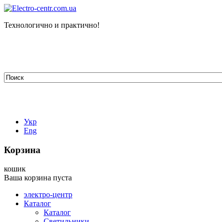
Технологично и практично!
tehelectro.manager@gmail.com
03148, г. Киев, ул. Петра Чаадаева 7
Работаем: пн - пт с 9.00 до 18.00
044-407-66-65
067-304-71-53
050-531-78-82
Укр
Eng
Корзина
кошик
Ваша корзина пуста
электро-центр
Каталог
Каталог
Светильники