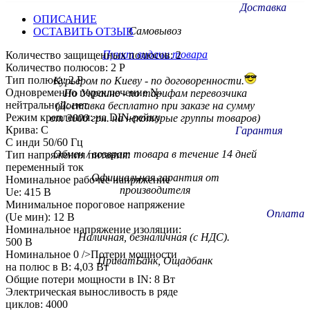
Доставка
ОПИСАНИЕ
Самовывоз
ОСТАВИТЬ ОТЗЫВ
Пункт видачи товара
Количество защищенных полюсов: 2
Количество полюсов: 2 P
Тип полюса: 2 P
Курьером по Киеву - по договоренности.
Одновременно переключение N-
По Украине - по тарифам
перевозчика
нейтральной: нет
(Доставка бесплатно при заказе на сумму
Режим крепления: на DIN-рейку
от 3000 грн. на некоторые группы товаров)
Крива: C
Гарантия
С инди 50/60 Гц
Обмен / возврат товара в течение 14 дней
Тип напряжения питания:
переменный ток
Официальная гарантия от
Номинальное рабочее напряжение
производителя
Ue: 415 В
Минимальное пороговое напряжение
Оплата
(Ue мин): 12 В
Номинальное напряжение изоляции:
Наличная, безналичная (с НДС).
500 В
Номинальное 0 />Потери мощности
ПриватБанк, Ощадбанк
на полюс в В: 4,03 Вт
Общие потери мощности в IN: 8 Вт
Электрическая выносливость в ряде
циклов: 4000