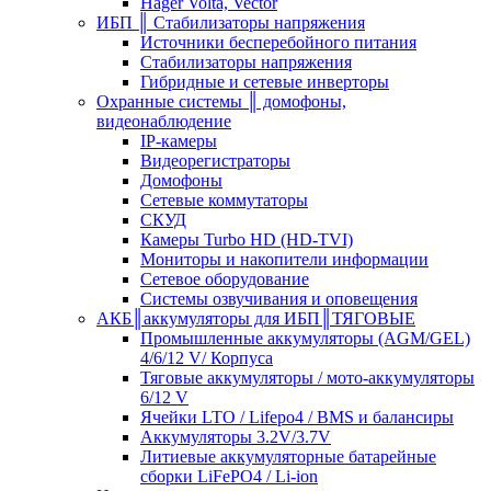
Hager Volta, Vector
ИБП ║ Стабилизаторы напряжения
Источники бесперебойного питания
Стабилизаторы напряжения
Гибридные и сетевые инверторы
Охранные системы ║ домофоны,
видеонаблюдение
IP-камеры
Видеорегистраторы
Домофоны
Сетевые коммутаторы
СКУД
Камеры Turbo HD (HD-TVI)
Мониторы и накопители информации
Сетевое оборудование
Системы озвучивания и оповещения
АКБ║аккумуляторы для ИБП║ТЯГОВЫЕ
Промышленные аккумуляторы (AGM/GEL)
4/6/12 V/ Корпуса
Тяговые аккумуляторы / мото-аккумуляторы
6/12 V
Ячейки LTO / Lifepo4 / BMS и балансиры
Аккумуляторы 3.2V/3.7V
Литиевые аккумуляторные батарейные
сборки LiFePO4 / Li-ion