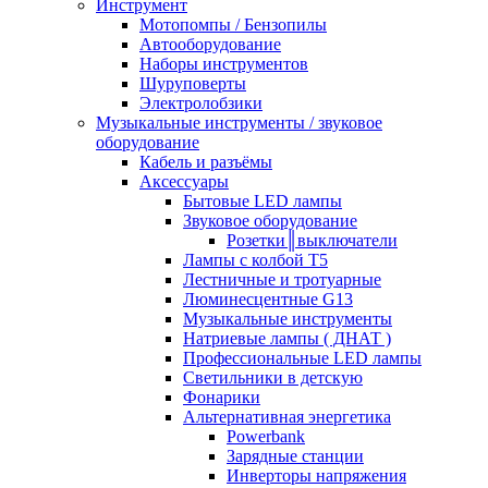
Инструмент
Мотопомпы / Бензопилы
Автооборудование
Наборы инструментов
Шуруповерты
Электролобзики
Музыкальные инструменты / звуковое
оборудование
Кабель и разъёмы
Аксессуары
Бытовые LED лампы
Звуковое оборудование
Розетки║выключатели
Лампы с колбой Т5
Лестничные и тротуарные
Люминесцентные G13
Музыкальные инструменты
Натриевые лампы ( ДНАТ )
Профессиональные LED лампы
Светильники в детскую
Фонарики
Альтернативная энергетика
Powerbank
Зарядные станции
Инверторы напряжения