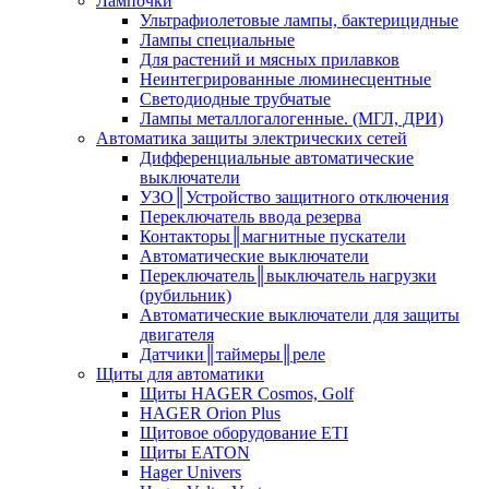
Лампочки
Ультрафиолетовые лампы, бактерицидные
Лампы специальные
Для растений и мясных прилавков
Неинтегрированные люминесцентные
Светодиодные трубчатые
Лампы металлогалогенные. (МГЛ, ДРИ)
Автоматика защиты электрических сетей
Дифференциальные автоматические
выключатели
УЗО║Устройство защитного отключения
Переключатель ввода резерва
Контакторы║магнитные пускатели
Автоматические выключатели
Переключатель║выключатель нагрузки
(рубильник)
Автоматические выключатели для защиты
двигателя
Датчики║таймеры║реле
Щиты для автоматики
Щиты HAGER Cosmos, Golf
HAGER Orion Plus
Щитовое оборудование ETI
Щиты EATON
Hager Univers