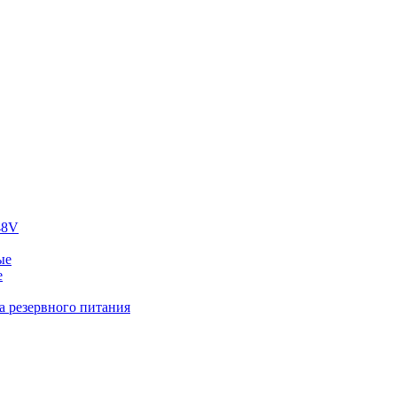
48V
ые
е
а резервного питания