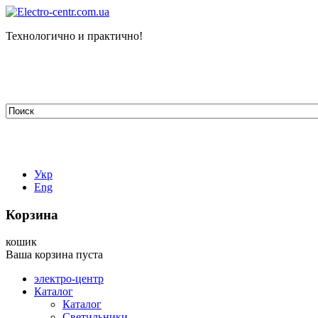
Технологично и практично!
tehelectro.manager@gmail.com
03148, г. Киев, ул. Петра Чаадаева 7
Работаем: пн - пт с 9.00 до 18.00
044-407-66-65
067-304-71-53
050-531-78-82
Укр
Eng
Корзина
кошик
Ваша корзина пуста
электро-центр
Каталог
Каталог
Светильники