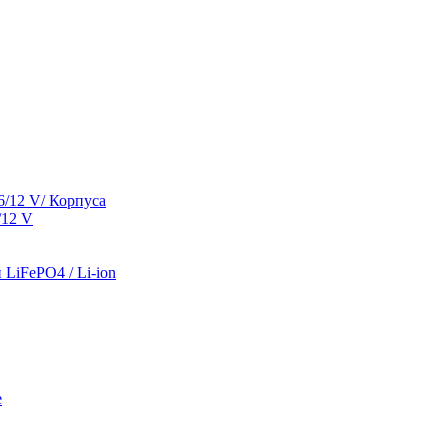
/12 V/ Корпуса
/12 V
LiFePO4 / Li-ion
е