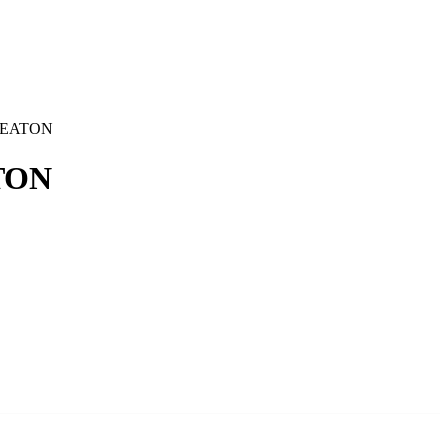
A EATON
TON