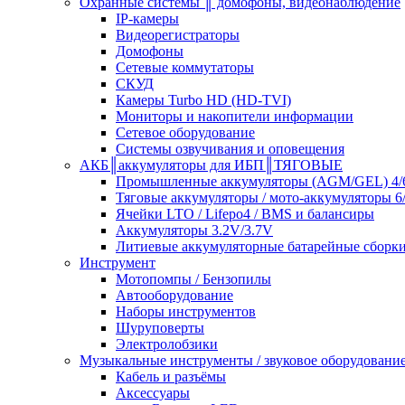
Охранные системы ║ домофоны, видеонаблюдение
IP-камеры
Видеорегистраторы
Домофоны
Сетевые коммутаторы
СКУД
Камеры Turbo HD (HD-TVI)
Мониторы и накопители информации
Сетевое оборудование
Системы озвучивания и оповещения
АКБ║аккумуляторы для ИБП║ТЯГОВЫЕ
Промышленные аккумуляторы (AGM/GEL) 4/6
Тяговые аккумуляторы / мото-аккумуляторы 6
Ячейки LTO / Lifepo4 / BMS и балансиры
Аккумуляторы 3.2V/3.7V
Литиевые аккумуляторные батарейные сборки 
Инструмент
Мотопомпы / Бензопилы
Автооборудование
Наборы инструментов
Шуруповерты
Электролобзики
Музыкальные инструменты / звуковое оборудовани
Кабель и разъёмы
Аксессуары