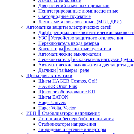
Лампы специальные
Для растений и мясных прилавков
Неинтегрированные люминесцентные
Светодиодные трубчатые
Лампы металлогалогенные. (МГЛ, ДРИ)
Автоматика защиты электрических сетей
Дифференциальные автоматические выключа
УЗО║Устройство защитного отключения
Переключатель ввода резерва
Контакторы║магнитные пускатели
Автоматические выключатели
Переключатель║выключатель нагрузки (руби
Автоматические выключатели для защиты дви
Датчики║таймеры║реле
Щиты для автоматики
Щиты HAGER Cosmos, Golf
HAGER Orion Plus
Щитовое оборудование ETI
Щиты EATON
Hager Univers
Hager Volta, Vector
ИБП ║ Стабилизаторы напряжения
Источники бесперебойного питания
Стабилизаторы напряжения
Гибридные и сетевые инверторы