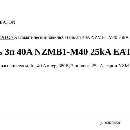
A EATON
Автоматический выключатель 3п 40A NZMB1-M40 25k
ь 3п 40A NZMB1-M40 25kA EA
сцепителем, Iн=40 Ампер, 380В, 3 полюса, 25 кА, серии NZM
Доставка