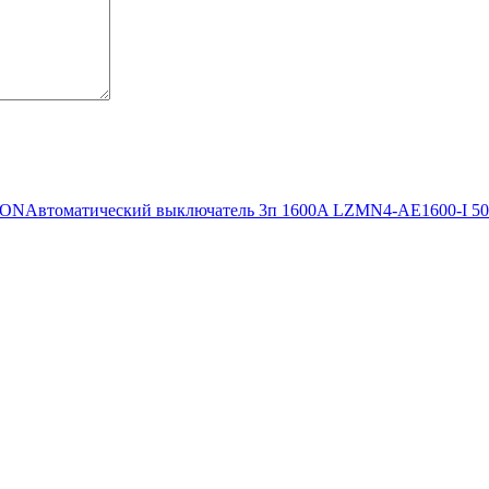
TON
Автоматический выключатель 3п 1600A LZMN4-AE1600-I 