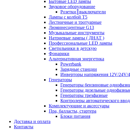
Бытовые LED лампы
Звуковое оборудование
Розетки║выключатели
Лампы с колбой Т5
Лестничные и тротуарные
Люминесцентные G13
Музыкальные инструменты
Натриевые лампы ( ДНАТ )
Профессиональные LED лампы
Светильники в детскую
Фонарики
Альтернативная энергетика
Powerbank
Зарядные станции
Инверторы напряжения 12V/24V/
Генераторы
Генераторы бензиновые однофазн
Генераторы дизельные однофазны
Генераторы трехфазные
Контролеры автоматического ввод
Комплектующие и аксессуары
Пра, балласты, стартера
Блоки питания
Доставка и оплата
Контакты