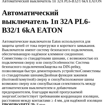
Автоматический выключатель 1п 32A PL6-B32/1 6kA EATON
Автоматический
выключатель 1п 32A PL6-
B32/1 6kA EATON
Автоматические выключатели Eaton используются для
защиты цепей от тока перегрузки и короткого замыкания.
Выключатели имеют систему безопасного подключения,
обеспечивающую надёжное клеммное соединение.
Совместимы со стандартными шинами, с возможностью их
подключения сверху или снизу.Особенности: Система
безопасного подключенияЗащелка на DIN-рейку,
позволяющая быстро демонтировать устройствоСовместимы
со стандартными шинамиДвойная функция зажимов
(болтовой/хомутной) сверху и снизуРасположение шины
возможно сверху или снизуВысокая селективность между
автоматическим выключателем и добавочным
предохранителем, благодаря малой пропускаемой
энергииСоответствует требованиям координации изоляции,
расстояния между контактами ≥ 4 мм, для надёжной изоляции
ПРОИЗВОДИТЕЛЬ
Eaton