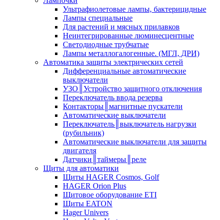
Лампочки
Ультрафиолетовые лампы, бактерицидные
Лампы специальные
Для растений и мясных прилавков
Неинтегрированные люминесцентные
Светодиодные трубчатые
Лампы металлогалогенные. (МГЛ, ДРИ)
Автоматика защиты электрических сетей
Дифференциальные автоматические
выключатели
УЗО║Устройство защитного отключения
Переключатель ввода резерва
Контакторы║магнитные пускатели
Автоматические выключатели
Переключатель║выключатель нагрузки
(рубильник)
Автоматические выключатели для защиты
двигателя
Датчики║таймеры║реле
Щиты для автоматики
Щиты HAGER Cosmos, Golf
HAGER Orion Plus
Щитовое оборудование ETI
Щиты EATON
Hager Univers