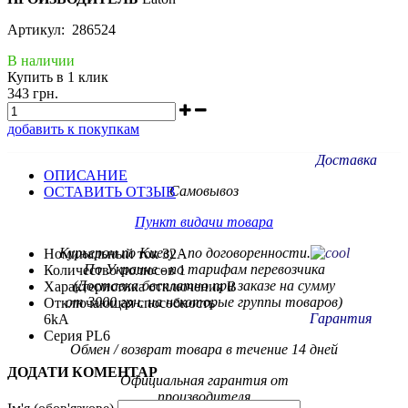
Артикул: 286524
В наличии
Купить в 1 клик
343 грн.
добавить к покупкам
Доставка
ОПИСАНИЕ
Самовывоз
ОСТАВИТЬ ОТЗЫВ
Пункт видачи товара
Курьером по Киеву - по договоренности.
Номинальный ток 32A
По Украине - по тарифам
перевозчика
Количество полюсов 1
(Доставка бесплатно при заказе на сумму
Характеристика отключения B
от 3000 грн. на некоторые группы товаров)
Отключающая способность
Гарантия
6kA
Серия PL6
Обмен / возврат товара в течение 14 дней
ДОДАТИ КОМЕНТАР
Официальная гарантия от
производителя