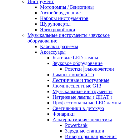
Инструмент
Мотопомпы / Бензопилы
Автооборудование
Наборы инструментов
Шуруповерты
Электролобзики
Музыкальные инструменты / звуковое
оборудование
Кабель и разъёмы
Аксессуары
Бытовые LED лампы
Звуковое оборудование
Розетки║выключатели
Лампы с колбой Т5
Лестничные и тротуарные
Люминесцентные G13
Музыкальные инструменты
Натриевые лампы ( ДНАТ )
Профессиональные LED лампы
Светильники в детскую
Фонарики
Альтернативная энергетика
Powerbank
Зарядные станции
Инверторы напряжения