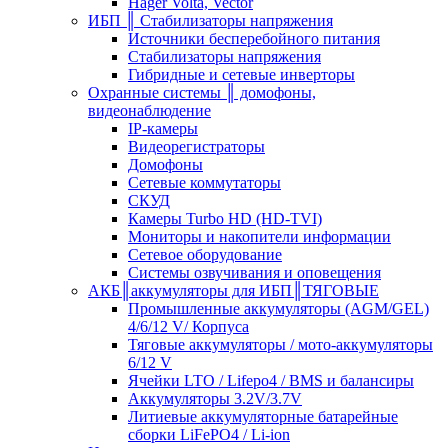
Hager Volta, Vector
ИБП ║ Стабилизаторы напряжения
Источники бесперебойного питания
Стабилизаторы напряжения
Гибридные и сетевые инверторы
Охранные системы ║ домофоны,
видеонаблюдение
IP-камеры
Видеорегистраторы
Домофоны
Сетевые коммутаторы
СКУД
Камеры Turbo HD (HD-TVI)
Мониторы и накопители информации
Сетевое оборудование
Системы озвучивания и оповещения
АКБ║аккумуляторы для ИБП║ТЯГОВЫЕ
Промышленные аккумуляторы (AGM/GEL)
4/6/12 V/ Корпуса
Тяговые аккумуляторы / мото-аккумуляторы
6/12 V
Ячейки LTO / Lifepo4 / BMS и балансиры
Аккумуляторы 3.2V/3.7V
Литиевые аккумуляторные батарейные
сборки LiFePO4 / Li-ion