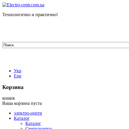
Технологично и практично!
tehelectro.manager@gmail.com
03148, г. Киев, ул. Петра Чаадаева 7
Работаем: пн - пт с 9.00 до 18.00
044-407-66-65
067-304-71-53
050-531-78-82
Укр
Eng
Корзина
кошик
Ваша корзина пуста
электро-центр
Каталог
Каталог
Светильники