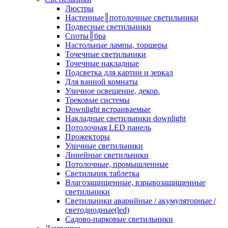
Люстры
Настенные║потолочные светильники
Подвесные светильники
Споты║бра
Настольные лампы, торшеры
Точечные светильники
Точечные накладные
Подсветка для картин и зеркал
Для ванной комнаты
Уличное освещение, декор.
Трековые системы
Downlight встраиваемые
Накладные светильники downlight
Потолочная LED панель
Прожекторы
Уличные светильники
Линейные светильники
Потолочные, промышленные
Светильник таблетка
Влагозащищенные, взрывозащищенные
светильники
Светильники аварийные / акумуляторные /
светодиодные(led)
Садово-парковые светильники