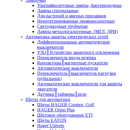
Лампочки
Ультрафиолетовые лампы, бактерицидные
Лампы специальные
Для растений и мясных прилавков
Неинтегрированные люминесцентные
Светодиодные трубчатые
Лампы металлогалогенные. (МГЛ, ДРИ)
Автоматика защиты электрических сетей
Дифференциальные автоматические
выключатели
УЗО║Устройство защитного отключения
Переключатель ввода резерва
Контакторы║магнитные пускатели
Автоматические выключатели
Переключатель║выключатель нагрузки
(рубильник)
Автоматические выключатели для защиты
двигателя
Датчики║таймеры║реле
Щиты для автоматики
Щиты HAGER Cosmos, Golf
HAGER Orion Plus
Щитовое оборудование ETI
Щиты EATON
Hager Univers