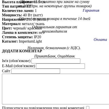
(Доставка бесплатно при заказе на сумму
Высота плафона:
15.5 см
от 3000 грн. на некоторые группы товаров)
Тип патрона:
E27
Гарантия
Количество ламп:
1
Мощность:
40 Вт (ватт)
Обмен / возврат товара в течение 14 дней
Напряжение:
230 В (вольт)
Материал:
металл/ ткань
Официальная гарантия от
Цвет:
черный/ красный
производителя
Лампа в комплекте:
нет
Степень защиты:
IP20
Оплата
Каталог:
ImperiumLight
Наличная, безналичная (с НДС).
ДОДАТИ КОМЕНТАР
ПриватБанк, Ощадбанк
Ім'я (обов'язкове)
E-Mail (обов'язкове)
Сайт
Підписатися на повідомлення про нові коментарі