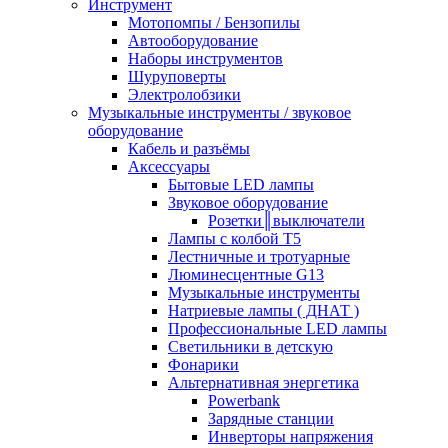
Инструмент
Мотопомпы / Бензопилы
Автооборудование
Наборы инструментов
Шуруповерты
Электролобзики
Музыкальные инструменты / звуковое
оборудование
Кабель и разъёмы
Аксессуары
Бытовые LED лампы
Звуковое оборудование
Розетки║выключатели
Лампы с колбой Т5
Лестничные и тротуарные
Люминесцентные G13
Музыкальные инструменты
Натриевые лампы ( ДНАТ )
Профессиональные LED лампы
Светильники в детскую
Фонарики
Альтернативная энергетика
Powerbank
Зарядные станции
Инверторы напряжения