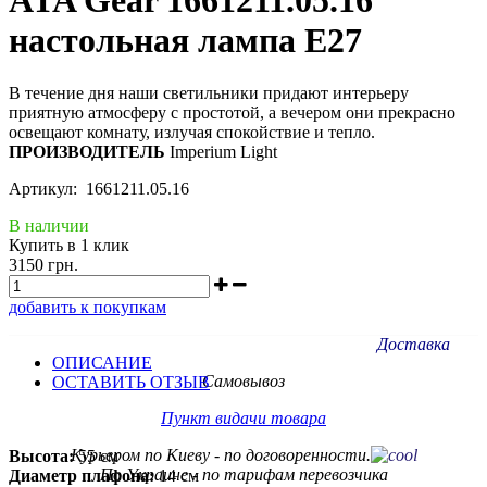
настольная лампа Е27
В течение дня наши светильники придают интерьеру
приятную атмосферу с простотой, а вечером они прекрасно
освещают комнату, излучая спокойствие и тепло.
ПРОИЗВОДИТЕЛЬ
Imperium Light
Артикул: 1661211.05.16
В наличии
Купить в 1 клик
3150 грн.
добавить к покупкам
Доставка
ОПИСАНИЕ
Самовывоз
ОСТАВИТЬ ОТЗЫВ
Пункт видачи товара
Курьером по Киеву - по договоренности.
Высота:
55 см
По Украине - по тарифам
перевозчика
Диаметр плафона:
14 см