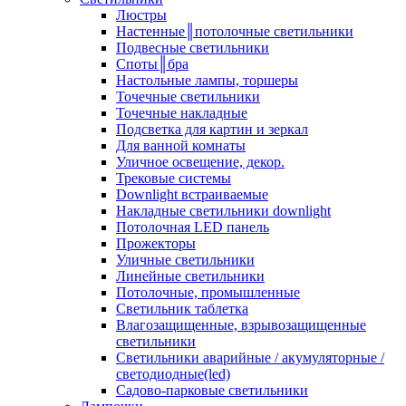
Люстры
Настенные║потолочные светильники
Подвесные светильники
Споты║бра
Настольные лампы, торшеры
Точечные светильники
Точечные накладные
Подсветка для картин и зеркал
Для ванной комнаты
Уличное освещение, декор.
Трековые системы
Downlight встраиваемые
Накладные светильники downlight
Потолочная LED панель
Прожекторы
Уличные светильники
Линейные светильники
Потолочные, промышленные
Светильник таблетка
Влагозащищенные, взрывозащищенные
светильники
Светильники аварийные / акумуляторные /
светодиодные(led)
Садово-парковые светильники