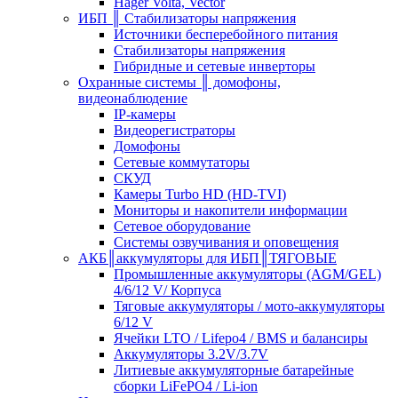
Hager Volta, Vector
ИБП ║ Стабилизаторы напряжения
Источники бесперебойного питания
Стабилизаторы напряжения
Гибридные и сетевые инверторы
Охранные системы ║ домофоны,
видеонаблюдение
IP-камеры
Видеорегистраторы
Домофоны
Сетевые коммутаторы
СКУД
Камеры Turbo HD (HD-TVI)
Мониторы и накопители информации
Сетевое оборудование
Системы озвучивания и оповещения
АКБ║аккумуляторы для ИБП║ТЯГОВЫЕ
Промышленные аккумуляторы (AGM/GEL)
4/6/12 V/ Корпуса
Тяговые аккумуляторы / мото-аккумуляторы
6/12 V
Ячейки LTO / Lifepo4 / BMS и балансиры
Аккумуляторы 3.2V/3.7V
Литиевые аккумуляторные батарейные
сборки LiFePO4 / Li-ion