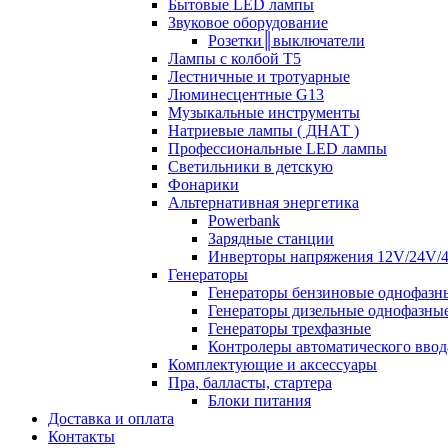
Бытовые LED лампы
Звуковое оборудование
Розетки║выключатели
Лампы с колбой Т5
Лестничные и тротуарные
Люминесцентные G13
Музыкальные инструменты
Натриевые лампы ( ДНАТ )
Профессиональные LED лампы
Светильники в детскую
Фонарики
Альтернативная энергетика
Powerbank
Зарядные станции
Инверторы напряжения 12V/24V/
Генераторы
Генераторы бензиновые однофазн
Генераторы дизельные однофазны
Генераторы трехфазные
Контролеры автоматического ввод
Комплектующие и аксессуары
Пра, балласты, стартера
Блоки питания
Доставка и оплата
Контакты