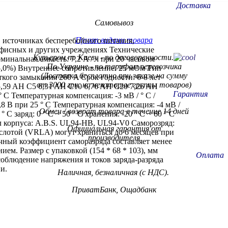
Доставка
Самовывоз
Пункт видачи товара
 источниках бесперебойного питания,
фисных и других учреждениях Технические
Курьером по Киеву - по договоренности.
инальная емкость: 7,2 A / ч при 20 часовом
По Украине - по тарифам
перевозчика
± 5,0%) Внутреннее сопротивление: 25 мОм Тип
(Доставка бесплатно при заказе на сумму
ткого замыкания 260 A Срок годности: 6-8 лет
от 3000 грн. на некоторые группы товаров)
5,59 AH C5 6,31 AH C10 6,76 AH C20 7,26 AH
Гарантия
 С Температурная компенсация: -3 мВ / ° C /
8 В при 25 ° С Температурная компенсация: -4 мВ /
Обмен / возврат товара в течение 14 дней
 C заряд: 0 ° C ~ 50 ° C хранения: -20 ° C ~ 60 ° C
л корпуса: A.В.S. UL94-HB, UL94-V0 Cаморозряд:
Официальная гарантия от
лотой (VRLA) могут храниться до 6 месяцев при
производителя
сячный коэффициент саморазряда составляет менее
ием. Размер с упаковкой (154 * 68 * 103), мм
Оплата
соблюдение напряжения и токов заряда-разряда
и.
Наличная, безналичная (с НДС).
ПриватБанк, Ощадбанк