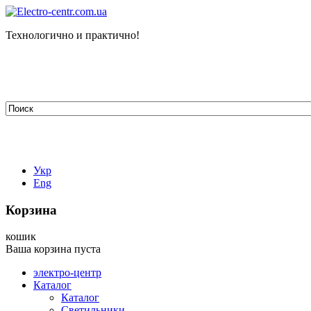
Технологично и практично!
tehelectro.manager@gmail.com
03148, г. Киев, ул. Петра Чаадаева 7
Работаем: пн - пт с 9.00 до 18.00
044-407-66-65
067-304-71-53
050-531-78-82
Укр
Eng
Корзина
кошик
Ваша корзина пуста
электро-центр
Каталог
Каталог
Светильники