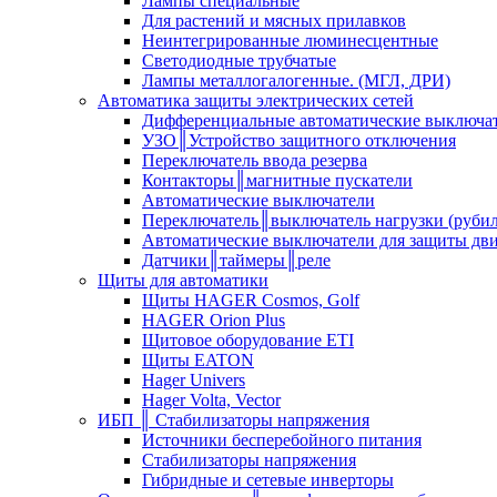
Лампы специальные
Для растений и мясных прилавков
Неинтегрированные люминесцентные
Светодиодные трубчатые
Лампы металлогалогенные. (МГЛ, ДРИ)
Автоматика защиты электрических сетей
Дифференциальные автоматические выключа
УЗО║Устройство защитного отключения
Переключатель ввода резерва
Контакторы║магнитные пускатели
Автоматические выключатели
Переключатель║выключатель нагрузки (руби
Автоматические выключатели для защиты дви
Датчики║таймеры║реле
Щиты для автоматики
Щиты HAGER Cosmos, Golf
HAGER Orion Plus
Щитовое оборудование ETI
Щиты EATON
Hager Univers
Hager Volta, Vector
ИБП ║ Стабилизаторы напряжения
Источники бесперебойного питания
Стабилизаторы напряжения
Гибридные и сетевые инверторы