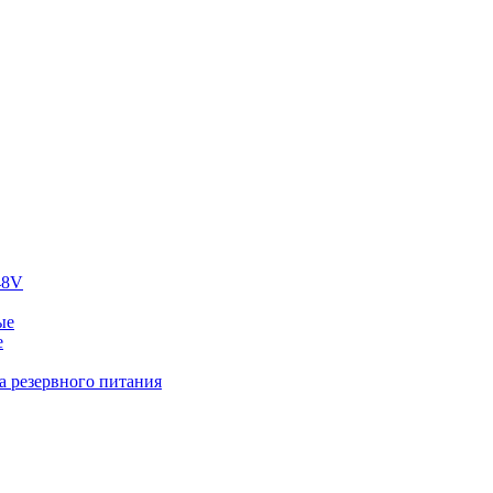
48V
ые
е
а резервного питания