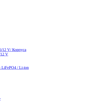
/12 V/ Корпуса
/12 V
LiFePO4 / Li-ion
е