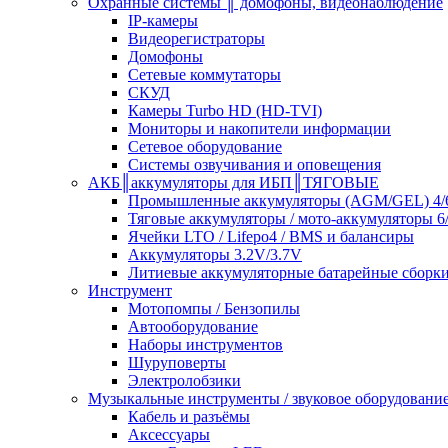
Охранные системы ║ домофоны, видеонаблюдение
IP-камеры
Видеорегистраторы
Домофоны
Сетевые коммутаторы
СКУД
Камеры Turbo HD (HD-TVI)
Мониторы и накопители информации
Сетевое оборудование
Системы озвучивания и оповещения
АКБ║аккумуляторы для ИБП║ТЯГОВЫЕ
Промышленные аккумуляторы (AGM/GEL) 4/6
Тяговые аккумуляторы / мото-аккумуляторы 6
Ячейки LTO / Lifepo4 / BMS и балансиры
Аккумуляторы 3.2V/3.7V
Литиевые аккумуляторные батарейные сборки 
Инструмент
Мотопомпы / Бензопилы
Автооборудование
Наборы инструментов
Шуруповерты
Электролобзики
Музыкальные инструменты / звуковое оборудовани
Кабель и разъёмы
Аксессуары