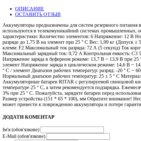
ОПИСАНИЕ
ОСТАВИТЬ ОТЗЫВ
Аккумуляторы предназначены для систем резервного питания в
используются в телекомуникайний системах промышленных, о
характеристики: Количество элементов: 6 Напряжение: 12 В Ном
разряде до 1,75 В на элемент при 25 ° C Вес: 1,99 кг (Допуск 
клемм: F2 Максимальный ток разряда: 72 А (5 секунд) Ток коро
Максимальный зарядный ток: 0,72 A Контрольная емкость: C3 
Напряжение заряда в буферном режиме: 13,7 В ~ 13,9 В при 25 °
элемент Напряжение заряда в циклическом режиме: 14,6 В ~ 14,
° C / элемент Диапазон рабочих температур: разряд: -20 ° C ~ 60 °
Нормальный диапазон рабочих температур: 25 ± 5 ° C Материа
Аккумуляторные батареи RITAR с регулируемой свинцовой кис
температуре 25 ° C, а затем рекомендуется подзарядка. Ежеме
3% при 25 ° C. Пожалуйста, зарядите батареи перед использован
Размер устройства (151 * 65 * 100), мм Обратите внимание! Не
может привести к повреждению аккумулятора и потере гаранти
ДОДАТИ КОМЕНТАР
Ім'я (обов'язкове)
E-Mail (обов'язкове)