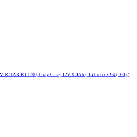
RITAR RT1290, Gray Case, 12V 9.0Ah ( 151 х 65 х 94 (100) ),