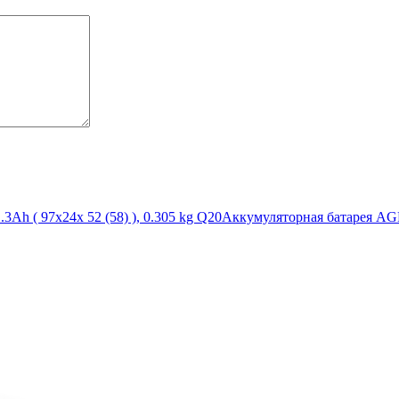
h ( 97х24х 52 (58) ), 0.305 kg Q20
Аккумуляторная батарея AGM 