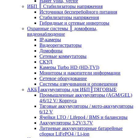
Hager Volta, Vector
ИБП ║ Стабилизаторы напряжения
Источники бесперебойного питания
Стабилизаторы напряжения
Гибридные и сетевые инверторы
Охранные системы ║ домофоны,
видеонаблюдение
IP-камеры
Видеорегистраторы
Домофоны
Сетевые коммутаторы
СКУД
Камеры Turbo HD (HD-TVI)
Мониторы и накопители информации
Сетевое оборудование
Системы озвучивания и оповещения
АКБ║аккумуляторы для ИБП║ТЯГОВЫЕ
Промышленные аккумуляторы (AGM/GEL)
4/6/12 V/ Корпуса
Тяговые аккумуляторы / мото-аккумуляторы
6/12 V
Ячейки LTO / Lifepo4 / BMS и балансиры
Аккумуляторы 3.2V/3.7V
Литиевые аккумуляторные батарейные
сборки LiFePO4 / Li-ion