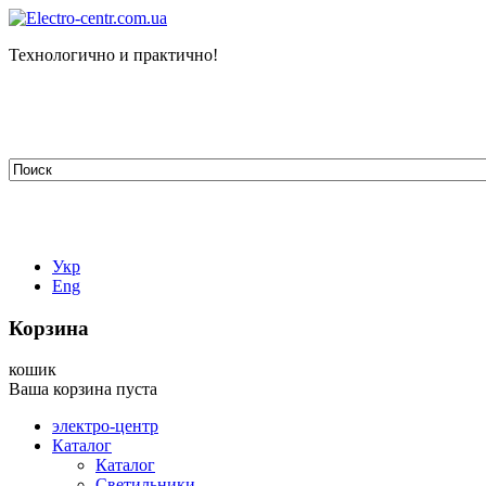
Технологично и практично!
tehelectro.manager@gmail.com
03148, г. Киев, ул. Петра Чаадаева 7
Работаем: пн - пт с 9.00 до 18.00
044-407-66-65
067-304-71-53
050-531-78-82
Укр
Eng
Корзина
кошик
Ваша корзина пуста
электро-центр
Каталог
Каталог
Светильники