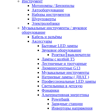
Инструмент
Мотопомпы / Бензопилы
Автооборудование
Наборы инструментов
Шуруповерты
Электролобзики
Музыкальные инструменты / звуковое
оборудование
Кабель и разъёмы
Аксессуары
Бытовые LED лампы
Звуковое оборудование
Розетки║выключатели
Лампы с колбой Т5
Лестничные и тротуарные
Люминесцентные G13
Музыкальные инструменты
Натриевые лампы ( ДНАТ )
Профессиональные LED лампы
Светильники в детскую
Фонарики
Альтернативная энергетика
Powerbank
Зарядные станции
Инверторы напряжения