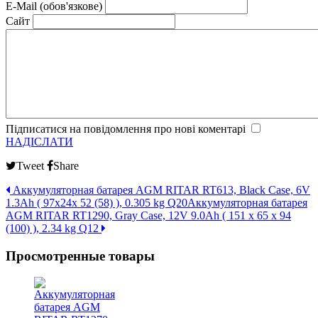
E-Mail (обов'язкове)
Сайт
Підписатися на повідомлення про нові коментарі
НАДІСЛАТИ
Tweet
Share
Аккумуляторная батарея AGM RITAR RT613, Black Case, 6V
1.3Ah ( 97х24х 52 (58) ), 0.305 kg Q20
Аккумуляторная батарея
AGM RITAR RT1290, Gray Case, 12V 9.0Ah ( 151 х 65 х 94
(100) ), 2.34 kg Q12
Просмотренные товары