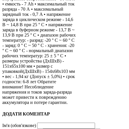
• емкость - 7 Ah • максимальный ток
разряда - 70 А • максимальный
зарядный ток - 0,7 A • напряжение
заряда в циклическом режиме - 14,6
В ~ 14,8 В при 25 ° С • напряжение
заряда в буферном режиме - 13,7 В ~
13,9 В при 25 ° С • диапазон рабочих
температур: - разряд: -20 ° C ~ 60 ° C
- заряд: 0 ° C ~ 50 ° C - хранения: -20
° C ~ 60 ° C - нормальный диапазон
рабочих температур: 25 ± 5 ° C •
размеры устройства (ДхШхВ) -
151х65x100 мм • размер с
упаковкой(ДхШхВ) - 154х68x103 мм
• вес - 1,94 кг (Допуск ± 5,0%) • срок
годности: 6-8 лет Обратите
внимание! Несоблюдение
напряжения и токов заряда-разряда
может привести к повреждению
аккумулятора и потере гарантии.
ДОДАТИ КОМЕНТАР
Ім'я (обов'язкове)