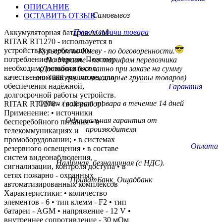
ОПИСАНИЕ
Самовывоз
ОСТАВИТЬ ОТЗЫВ
Пункт видачи товара
Аккумуляторная батарея AGM
RITAR RT1270 - используется в
устройствах с небольшим
Курьером по Киеву - по договоренности.
потреблением энергии. Поэтому
По Украине - по тарифам
перевозчика
необходимо позаботиться о
(Доставка бесплатно при заказе на сумму
качественном аккумуляторе, для
от 3000 грн. на некоторые группы товаров)
обеспечения надёжной,
Гарантия
долгосрочной работы устройств.
Обмен / возврат товара в течение 14 дней
RITAR RT1270 - твой выбор!
Применение: • источники
Официальная гарантия от
бесперебойного питания • в
производителя
телекоммуникациях и
промоборудовании; • в системах
Оплата
резервного освещения • в составе
систем видеонаблюдения,
Наличная, безналичная (с НДС).
сигнализации, контроля доступа • в
сетях пожарно - охранных
ПриватБанк, Ощадбанк
автоматизированных комплексов
Характеристики: • количество
элементов - 6 • тип клемм - F2 • тип
батареи - AGM • напряжение - 12 V •
внутреннее сопротивление - 30 мОм