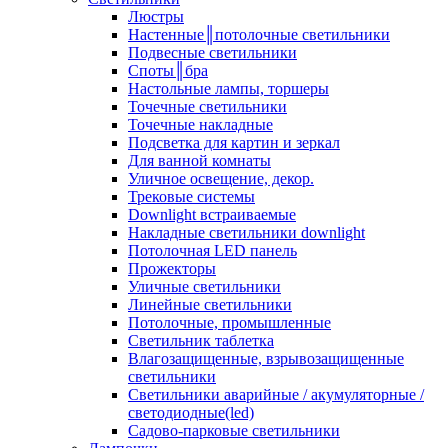
Люстры
Настенные║потолочные светильники
Подвесные светильники
Споты║бра
Настольные лампы, торшеры
Точечные светильники
Точечные накладные
Подсветка для картин и зеркал
Для ванной комнаты
Уличное освещение, декор.
Трековые системы
Downlight встраиваемые
Накладные светильники downlight
Потолочная LED панель
Прожекторы
Уличные светильники
Линейные светильники
Потолочные, промышленные
Светильник таблетка
Влагозащищенные, взрывозащищенные
светильники
Светильники аварийные / акумуляторные /
светодиодные(led)
Садово-парковые светильники