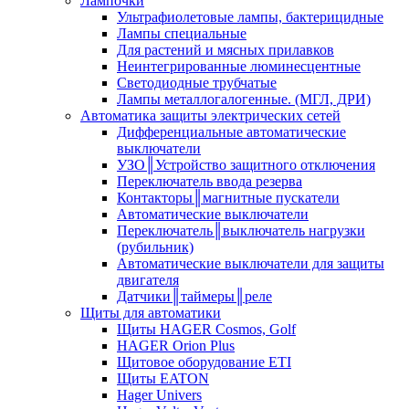
Лампочки
Ультрафиолетовые лампы, бактерицидные
Лампы специальные
Для растений и мясных прилавков
Неинтегрированные люминесцентные
Светодиодные трубчатые
Лампы металлогалогенные. (МГЛ, ДРИ)
Автоматика защиты электрических сетей
Дифференциальные автоматические
выключатели
УЗО║Устройство защитного отключения
Переключатель ввода резерва
Контакторы║магнитные пускатели
Автоматические выключатели
Переключатель║выключатель нагрузки
(рубильник)
Автоматические выключатели для защиты
двигателя
Датчики║таймеры║реле
Щиты для автоматики
Щиты HAGER Cosmos, Golf
HAGER Orion Plus
Щитовое оборудование ETI
Щиты EATON
Hager Univers