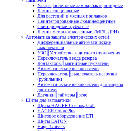
Лампочки
Ультрафиолетовые лампы, бактерицидные
Лампы специальные
Для растений и мясных прилавков
Неинтегрированные люминесцентные
Светодиодные трубчатые
Лампы металлогалогенные. (МГЛ, ДРИ)
Автоматика защиты электрических сетей
Дифференциальные автоматические
выключатели
УЗО║Устройство защитного отключения
Переключатель ввода резерва
Контакторы║магнитные пускатели
Автоматические выключатели
Переключатель║выключатель нагрузки
(рубильник)
Автоматические выключатели для защиты
двигателя
Датчики║таймеры║реле
Щиты для автоматики
Щиты HAGER Cosmos, Golf
HAGER Orion Plus
Щитовое оборудование ETI
Щиты EATON
Hager Univers