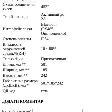
Схема соединения
4S2P
ячеек
Активный до
Тип балансира
2А
Bluetooth
Интерфейс связи
(RS485
Опционально)
Степень защиты
IP54
Влажность
10～80%
окружающей
среды,%(RH)
Тип ячейки
Призматичная
Длина, мм **
501
Ширина, мм **
185
Высота, мм **
242
Габаритные размеры
501*185*242
(ДхШхВ), мм *
QR код
есть
ДОДАТИ КОМЕНТАР
Ім'я (обов'язкове)