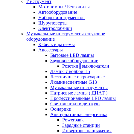
Инструмент
Мотопомпы / Бензопилы
Автооборудование
Наборы инструментов
Шуруповерты
Электролобзики
Музыкальные инструменты / звуковое
оборудование
Кабель и разъёмы
Аксессуары
Бытовые LED лампы
Звуковое оборудование
Розетки║выключатели
Лампы с колбой Т5
Лестничные и тротуарные
Люминесцентные G13
Музыкальные инструменты
Натриевые лампы ( ДНАТ )
Профессиональные LED лампы
Светильники в детскую
Фонарики
Альтернативная энергетика
Powerbank
Зарядные станции
Инверторы напряжения