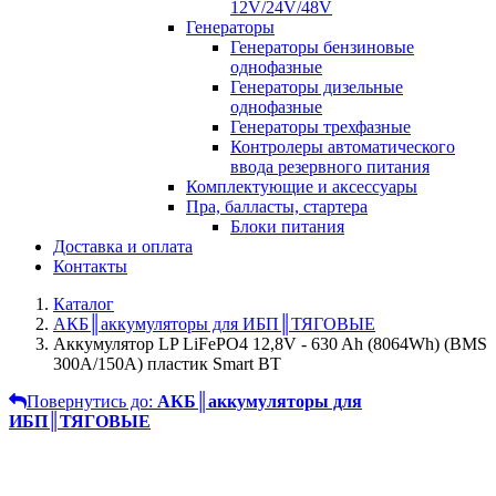
12V/24V/48V
Генераторы
Генераторы бензиновые
однофазные
Генераторы дизельные
однофазные
Генераторы трехфазные
Контролеры автоматического
ввода резервного питания
Комплектующие и аксессуары
Пра, балласты, стартера
Блоки питания
Доставка и оплата
Контакты
Каталог
АКБ║аккумуляторы для ИБП║ТЯГОВЫЕ
Аккумулятор LP LiFePO4 12,8V - 630 Ah (8064Wh) (BMS
300A/150А) пластик Smart BT
Повернутись до:
АКБ║аккумуляторы для
ИБП║ТЯГОВЫЕ