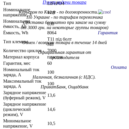
Пункт видачи товара
Тип
LiFePO4
Номинальное
Курьером по Киеву - по договоренности.
12,8
напряжение, V
По Украине - по тарифам
перевозчика
Номинальная
(Доставка бесплатно при заказе на сумму
630
ёмкость, Ah
от 3000 грн. на некоторые группы товаров)
Ёмкость, Wh
Гарантия
8064
T11 під болт
Тип клеммы
Обмен / возврат товара в течение 14 дней
М8
Количество циклов
7000
Официальная гарантия от
Материал корпуса
пластик
производителя
Гарантия, мес
60
Оплата
Номинальный ток
100
заряда, A
Наличная, безналичная (с НДС).
Максимальный ток
100
заряда, A
ПриватБанк, Ощадбанк
Зарядное напряжение
13,6
(буферный режим), V
Зарядное напряжение
(циклический
14,6
режим), V
Минимальное
10,5
напряжение, V