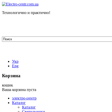
Технологично и практично!
tehelectro.manager@gmail.com
03148, г. Киев, ул. Петра Чаадаева 7
Работаем: пн - пт с 9.00 до 18.00
044-407-66-65
067-304-71-53
050-531-78-82
Укр
Eng
Корзина
кошик
Ваша корзина пуста
электро-центр
Каталог
Каталог
Светильники