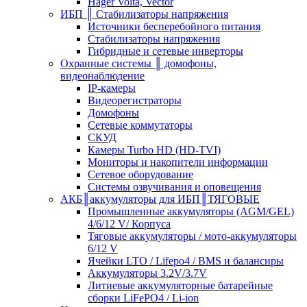
Hager Volta, Vector
ИБП ║ Стабилизаторы напряжения
Источники бесперебойного питания
Стабилизаторы напряжения
Гибридные и сетевые инверторы
Охранные системы ║ домофоны,
видеонаблюдение
IP-камеры
Видеорегистраторы
Домофоны
Сетевые коммутаторы
СКУД
Камеры Turbo HD (HD-TVI)
Мониторы и накопители информации
Сетевое оборудование
Системы озвучивания и оповещения
АКБ║аккумуляторы для ИБП║ТЯГОВЫЕ
Промышленные аккумуляторы (AGM/GEL)
4/6/12 V/ Корпуса
Тяговые аккумуляторы / мото-аккумуляторы
6/12 V
Ячейки LTO / Lifepo4 / BMS и балансиры
Аккумуляторы 3.2V/3.7V
Литиевые аккумуляторные батарейные
сборки LiFePO4 / Li-ion