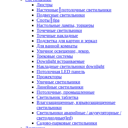
Люстры
Настенные║потолочные светильники
Подвесные светильники
Споты║бра
Настольные лампы, торшеры
Точечные светильники
Точечные накладные
Подсветка для картин и зеркал
Для ванной комнаты
Уличное освещение, декор.
Трековые системы
Downlight встраиваемые
Накладные светильники downlight
Потолочная LED панель
Прожекторы
Уличные светильники
Линейные светильники
Потолочные, промышленные
Светильник таблетка
Влагозащищенные, взрывозащищенные
светильники
Светильники аварийные / акумуляторные /
светодиодные(led)
Садово-парковые светильники