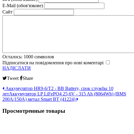
E-Mail (обов'язкове)
Сайт
Осталось:
1000
символов
Підписатися на повідомлення про нові коментарі
НАДІСЛАТИ
Tweet
Share
Аккумулятор HR9-6/T2 - BB Battery, срок службы 10
лет
Аккумулятор LP LiFePO4 25,6V - 315 Ah (8064Wh) (BMS
200A/150А) метал Smart BT (41224)
Просмотренные товары