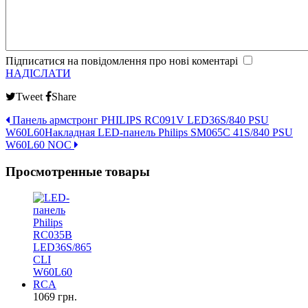
Підписатися на повідомлення про нові коментарі
НАДІСЛАТИ
Tweet
Share
Панель армстронг PHILIPS RC091V LED36S/840 PSU
W60L60
Накладная LED-панель Philips SM065C 41S/840 PSU
W60L60 NOC
Просмотренные товары
1069 грн.