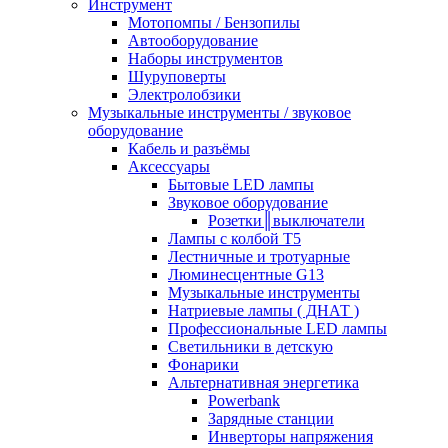
Инструмент
Мотопомпы / Бензопилы
Автооборудование
Наборы инструментов
Шуруповерты
Электролобзики
Музыкальные инструменты / звуковое
оборудование
Кабель и разъёмы
Аксессуары
Бытовые LED лампы
Звуковое оборудование
Розетки║выключатели
Лампы с колбой Т5
Лестничные и тротуарные
Люминесцентные G13
Музыкальные инструменты
Натриевые лампы ( ДНАТ )
Профессиональные LED лампы
Светильники в детскую
Фонарики
Альтернативная энергетика
Powerbank
Зарядные станции
Инверторы напряжения