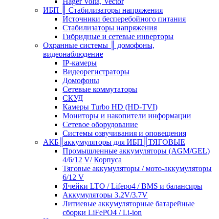
Hager Volta, Vector
ИБП ║ Стабилизаторы напряжения
Источники бесперебойного питания
Стабилизаторы напряжения
Гибридные и сетевые инверторы
Охранные системы ║ домофоны,
видеонаблюдение
IP-камеры
Видеорегистраторы
Домофоны
Сетевые коммутаторы
СКУД
Камеры Turbo HD (HD-TVI)
Мониторы и накопители информации
Сетевое оборудование
Системы озвучивания и оповещения
АКБ║аккумуляторы для ИБП║ТЯГОВЫЕ
Промышленные аккумуляторы (AGM/GEL)
4/6/12 V/ Корпуса
Тяговые аккумуляторы / мото-аккумуляторы
6/12 V
Ячейки LTO / Lifepo4 / BMS и балансиры
Аккумуляторы 3.2V/3.7V
Литиевые аккумуляторные батарейные
сборки LiFePO4 / Li-ion