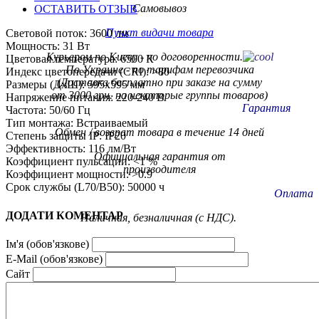
Самовывоз
ОСТАВИТЬ ОТЗЫВ
Пункт видачи товара
Световой поток: 3600 лм
Мощность: 31 Вт
Курьером по Киеву - по договоренности.
Цветовая температура: 6500 К
По Украине - по тарифам
перевозчика
Индекс цветопередачи (CRI): >80
(Доставка бесплатно при заказе на сумму
Размеры (ДxШ): 595x595 мм
от 3000 грн. на некоторые группы товаров)
Напряжение питания: 220-240 В
Гарантия
Частота: 50/60 Гц
Тип монтажа: Встраиваемый
Обмен / возврат товара в течение 14 дней
Степень защиты IP: IP20
Эффективность: 116 лм/Вт
Официальная гарантия от
Коэффициент пульсации: <1 %
производителя
Коэффициент мощности: >0.9
Срок службы (L70/B50): 50000 ч
Оплата
ДОДАТИ КОМЕНТАР
Наличная, безналичная (с НДС).
ПриватБанк, Ощадбанк
Ім'я (обов'язкове)
E-Mail (обов'язкове)
Сайт