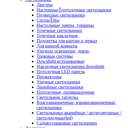
Люстры
Настенные║потолочные светильники
Подвесные светильники
Споты║бра
Настольные лампы, торшеры
Точечные светильники
Точечные накладные
Подсветка для картин и зеркал
Для ванной комнаты
Уличное освещение, декор.
Трековые системы
Downlight встраиваемые
Накладные светильники downlight
Потолочная LED панель
Прожекторы
Уличные светильники
Линейные светильники
Потолочные, промышленные
Светильник таблетка
Влагозащищенные, взрывозащищенные
светильники
Светильники аварийные / акумуляторные /
светодиодные(led)
Садово-парковые светильники