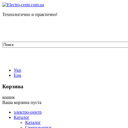
Технологично и практично!
tehelectro.manager@gmail.com
03148, г. Киев, ул. Петра Чаадаева 7
Работаем: пн - пт с 9.00 до 18.00
044-407-66-65
067-304-71-53
050-531-78-82
Укр
Eng
Корзина
кошик
Ваша корзина пуста
электро-центр
Каталог
Каталог
Светильники