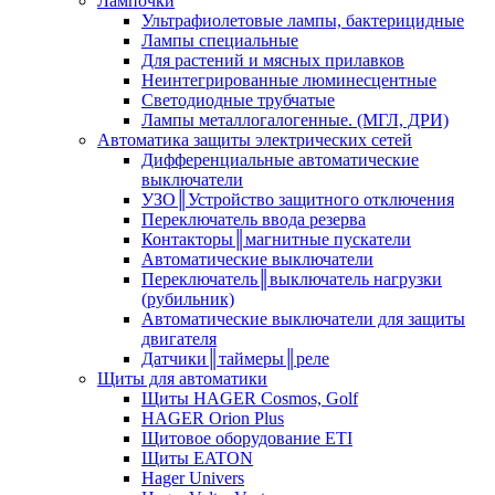
Лампочки
Ультрафиолетовые лампы, бактерицидные
Лампы специальные
Для растений и мясных прилавков
Неинтегрированные люминесцентные
Светодиодные трубчатые
Лампы металлогалогенные. (МГЛ, ДРИ)
Автоматика защиты электрических сетей
Дифференциальные автоматические
выключатели
УЗО║Устройство защитного отключения
Переключатель ввода резерва
Контакторы║магнитные пускатели
Автоматические выключатели
Переключатель║выключатель нагрузки
(рубильник)
Автоматические выключатели для защиты
двигателя
Датчики║таймеры║реле
Щиты для автоматики
Щиты HAGER Cosmos, Golf
HAGER Orion Plus
Щитовое оборудование ETI
Щиты EATON
Hager Univers