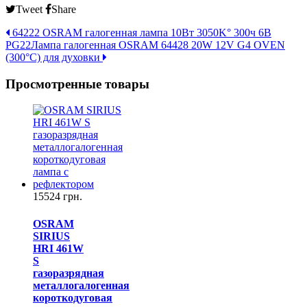
Tweet
Share
64222 OSRAM галогенная лампа 10Вт 3050K° 300ч 6В
PG22
Лампа галогенная OSRAM 64428 20W 12V G4 OVEN
(300°С) для духовки
Просмотренные товары
15524 грн.
OSRAM
SIRIUS
HRI 461W
S
газоразрядная
металлогалогенная
короткодуговая