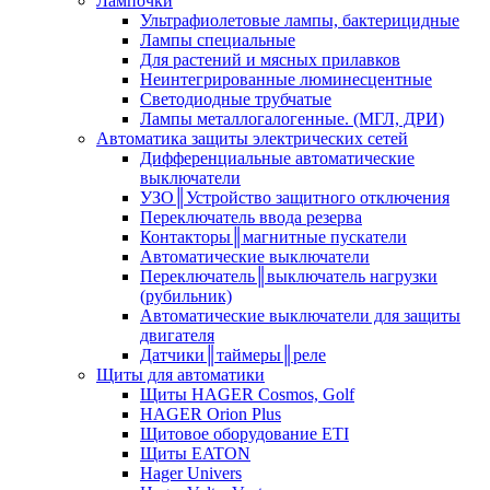
Лампочки
Ультрафиолетовые лампы, бактерицидные
Лампы специальные
Для растений и мясных прилавков
Неинтегрированные люминесцентные
Светодиодные трубчатые
Лампы металлогалогенные. (МГЛ, ДРИ)
Автоматика защиты электрических сетей
Дифференциальные автоматические
выключатели
УЗО║Устройство защитного отключения
Переключатель ввода резерва
Контакторы║магнитные пускатели
Автоматические выключатели
Переключатель║выключатель нагрузки
(рубильник)
Автоматические выключатели для защиты
двигателя
Датчики║таймеры║реле
Щиты для автоматики
Щиты HAGER Cosmos, Golf
HAGER Orion Plus
Щитовое оборудование ETI
Щиты EATON
Hager Univers