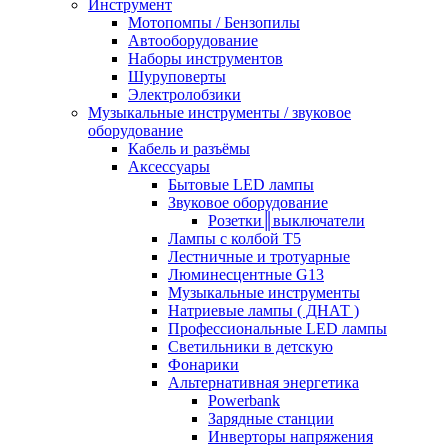
Инструмент
Мотопомпы / Бензопилы
Автооборудование
Наборы инструментов
Шуруповерты
Электролобзики
Музыкальные инструменты / звуковое
оборудование
Кабель и разъёмы
Аксессуары
Бытовые LED лампы
Звуковое оборудование
Розетки║выключатели
Лампы с колбой Т5
Лестничные и тротуарные
Люминесцентные G13
Музыкальные инструменты
Натриевые лампы ( ДНАТ )
Профессиональные LED лампы
Светильники в детскую
Фонарики
Альтернативная энергетика
Powerbank
Зарядные станции
Инверторы напряжения