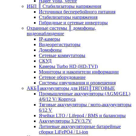
Hager Volta, Vector
ИБП ║ Стабилизаторы напряжения
Источники бесперебойного питания
Стабилизаторы напряжения
Гибридные и сетевые инверторы
Охранные системы ║ домофоны,
видеонаблюдение
IP-камеры
Видеорегистраторы
Домофоны
Сетевые коммутаторы
СКУД
Камеры Turbo HD (HD-TVI)
Мониторы и накопители информации
Сетевое оборудование
Системы озвучивания и оповещения
АКБ║аккумуляторы для ИБП║ТЯГОВЫЕ
Промышленные аккумуляторы (AGM/GEL)
4/6/12 V/ Корпуса
Тяговые аккумуляторы / мото-аккумуляторы
6/12 V
Ячейки LTO / Lifepo4 / BMS и балансиры
Аккумуляторы 3.2V/3.7V
Литиевые аккумуляторные батарейные
сборки LiFePO4 / Li-ion