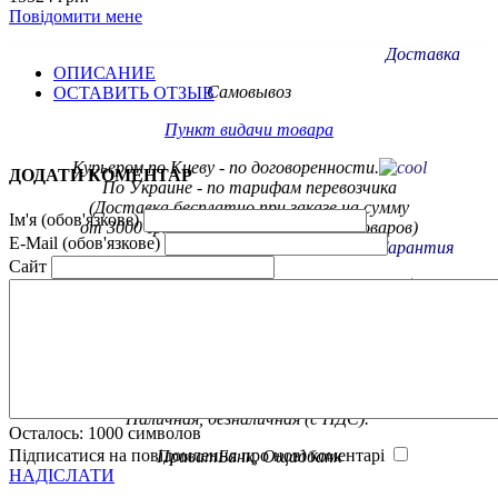
Повідомити мене
Доставка
ОПИСАНИЕ
Самовывоз
ОСТАВИТЬ ОТЗЫВ
Пункт видачи товара
Курьером по Киеву - по договоренности.
ДОДАТИ КОМЕНТАР
По Украине - по тарифам
перевозчика
(Доставка бесплатно при заказе на сумму
Ім'я (обов'язкове)
от 3000 грн. на некоторые группы товаров)
E-Mail (обов'язкове)
Гарантия
Сайт
Обмен / возврат товара в течение 14 дней
Официальная гарантия от
производителя
Оплата
Наличная, безналичная (с НДС).
Осталось:
1000
символов
Підписатися на повідомлення про нові коментарі
ПриватБанк, Ощадбанк
НАДІСЛАТИ