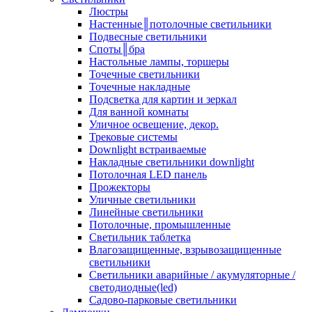
Люстры
Настенные║потолочные светильники
Подвесные светильники
Споты║бра
Настольные лампы, торшеры
Точечные светильники
Точечные накладные
Подсветка для картин и зеркал
Для ванной комнаты
Уличное освещение, декор.
Трековые системы
Downlight встраиваемые
Накладные светильники downlight
Потолочная LED панель
Прожекторы
Уличные светильники
Линейные светильники
Потолочные, промышленные
Светильник таблетка
Влагозащищенные, взрывозащищенные
светильники
Светильники аварийные / акумуляторные /
светодиодные(led)
Садово-парковые светильники