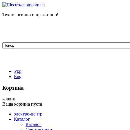
Технологично и практично!
tehelectro.manager@gmail.com
03148, г. Киев, ул. Петра Чаадаева 7
Работаем: пн - пт с 9.00 до 18.00
044-407-66-65
067-304-71-53
050-531-78-82
Укр
Eng
Корзина
кошик
Ваша корзина пуста
электро-центр
Каталог
Каталог
Светильники