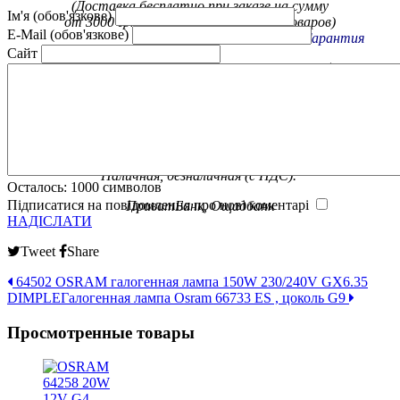
(Доставка бесплатно при заказе на сумму
Ім'я (обов'язкове)
от 3000 грн. на некоторые группы товаров)
E-Mail (обов'язкове)
Гарантия
Сайт
Обмен / возврат товара в течение 14 дней
Официальная гарантия от
производителя
Оплата
Наличная, безналичная (с НДС).
Осталось:
1000
символов
Підписатися на повідомлення про нові коментарі
ПриватБанк, Ощадбанк
НАДІСЛАТИ
Tweet
Share
64502 OSRAM галогенная лампа 150W 230/240V GX6.35
DIMPLE
Галогенная лампа Osram 66733 ES , цоколь G9
Просмотренные товары