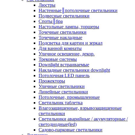
Люстры
Настенные║потолочные светильники
Подвесные светильники
Споты║бра
Настольные лампы, торшеры
Точечные светильники
Точечные накладные
Подсветка для картин и зеркал
Для ванной комнаты
Уличное освещение, декор.
Трековые системы
Downlight встраиваемые
Накладные светильники downlight
Потолочная LED панель
Прожекторы
Уличные светильники
Линейные светильники
Потолочные, промышленные
Светильник таблетка
Влагозащищенные, взрывозащищенные
светильники
Светильники аварийные / акумуляторные /
светодиодные(led)
Садово-парковые светильники