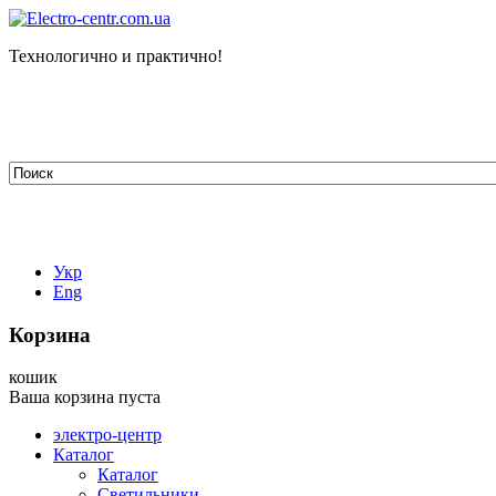
Технологично и практично!
tehelectro.manager@gmail.com
03148, г. Киев, ул. Петра Чаадаева 7
Работаем: пн - пт с 9.00 до 18.00
044-407-66-65
067-304-71-53
050-531-78-82
Укр
Eng
Корзина
кошик
Ваша корзина пуста
электро-центр
Каталог
Каталог
Светильники