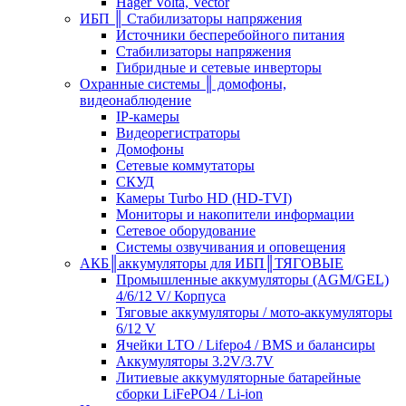
Hager Volta, Vector
ИБП ║ Стабилизаторы напряжения
Источники бесперебойного питания
Стабилизаторы напряжения
Гибридные и сетевые инверторы
Охранные системы ║ домофоны,
видеонаблюдение
IP-камеры
Видеорегистраторы
Домофоны
Сетевые коммутаторы
СКУД
Камеры Turbo HD (HD-TVI)
Мониторы и накопители информации
Сетевое оборудование
Системы озвучивания и оповещения
АКБ║аккумуляторы для ИБП║ТЯГОВЫЕ
Промышленные аккумуляторы (AGM/GEL)
4/6/12 V/ Корпуса
Тяговые аккумуляторы / мото-аккумуляторы
6/12 V
Ячейки LTO / Lifepo4 / BMS и балансиры
Аккумуляторы 3.2V/3.7V
Литиевые аккумуляторные батарейные
сборки LiFePO4 / Li-ion