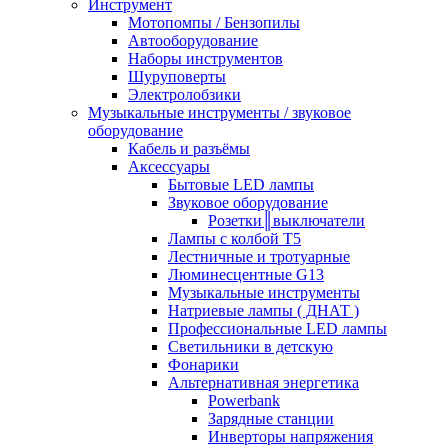
Инструмент
Мотопомпы / Бензопилы
Автооборудование
Наборы инструментов
Шуруповерты
Электролобзики
Музыкальные инструменты / звуковое
оборудование
Кабель и разъёмы
Аксессуары
Бытовые LED лампы
Звуковое оборудование
Розетки║выключатели
Лампы с колбой Т5
Лестничные и тротуарные
Люминесцентные G13
Музыкальные инструменты
Натриевые лампы ( ДНАТ )
Профессиональные LED лампы
Светильники в детскую
Фонарики
Альтернативная энергетика
Powerbank
Зарядные станции
Инверторы напряжения