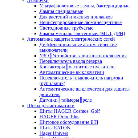
Лампочки
Ультрафиолетовые лампы, бактерицидные
Лампы специальные
Для растений и мясных прилавков
Неинтегрированные люминесцентные
Светодиодные трубчатые
Лампы металлогалогенные. (МГЛ, ДРИ)
Автоматика защиты электрических сетей
Дифференциальные автоматические
выключатели
УЗО║Устройство защитного отключения
Переключатель ввода резерва
Контакторы║магнитные пускатели
Автоматические выключатели
Переключатель║выключатель нагрузки
(рубильник)
Автоматические выключатели для защиты
двигателя
Датчики║таймеры║реле
Щиты для автоматики
Щиты HAGER Cosmos, Golf
HAGER Orion Plus
Щитовое оборудование ETI
Щиты EATON
Hager Univers