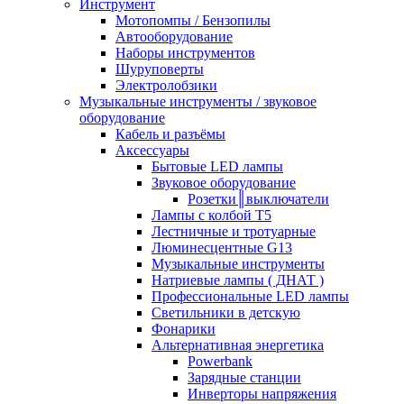
Инструмент
Мотопомпы / Бензопилы
Автооборудование
Наборы инструментов
Шуруповерты
Электролобзики
Музыкальные инструменты / звуковое
оборудование
Кабель и разъёмы
Аксессуары
Бытовые LED лампы
Звуковое оборудование
Розетки║выключатели
Лампы с колбой Т5
Лестничные и тротуарные
Люминесцентные G13
Музыкальные инструменты
Натриевые лампы ( ДНАТ )
Профессиональные LED лампы
Светильники в детскую
Фонарики
Альтернативная энергетика
Powerbank
Зарядные станции
Инверторы напряжения