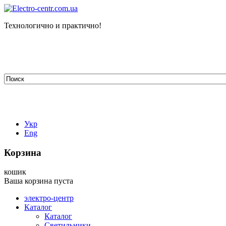
Технологично и практично!
tehelectro.manager@gmail.com
03148, г. Киев, ул. Петра Чаадаева 7
Работаем: пн - пт с 9.00 до 18.00
044-407-66-65
067-304-71-53
050-531-78-82
Укр
Eng
Корзина
кошик
Ваша корзина пуста
электро-центр
Каталог
Каталог
Светильники