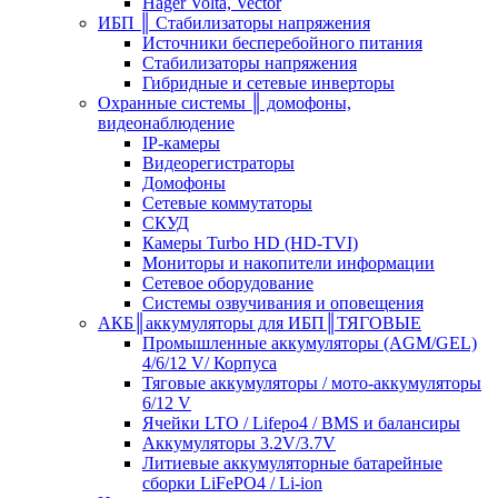
Hager Volta, Vector
ИБП ║ Стабилизаторы напряжения
Источники бесперебойного питания
Стабилизаторы напряжения
Гибридные и сетевые инверторы
Охранные системы ║ домофоны,
видеонаблюдение
IP-камеры
Видеорегистраторы
Домофоны
Сетевые коммутаторы
СКУД
Камеры Turbo HD (HD-TVI)
Мониторы и накопители информации
Сетевое оборудование
Системы озвучивания и оповещения
АКБ║аккумуляторы для ИБП║ТЯГОВЫЕ
Промышленные аккумуляторы (AGM/GEL)
4/6/12 V/ Корпуса
Тяговые аккумуляторы / мото-аккумуляторы
6/12 V
Ячейки LTO / Lifepo4 / BMS и балансиры
Аккумуляторы 3.2V/3.7V
Литиевые аккумуляторные батарейные
сборки LiFePO4 / Li-ion