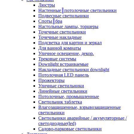
Люстры
Настенные║потолочные светильники
Подвесные светильники
Споты║бра
Настольные лампы, торшеры
Точечные светильники
Точечные накладные
Подсветка для картин и зеркал
Для ванной комнаты
Уличное освещение, декор.
Трековые системы
Downlight встраиваемые
Накладные светильники downlight
Потолочная LED панель
Прожекторы
Уличные светильники
Линейные светильники
Потолочные, промышленные
Светильник таблетка
Влагозащищенные, взрывозащищенные
светильники
Светильники аварийные / акумуляторные /
светодиодные(led)
Садово-парковые светильники