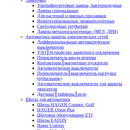
Лампочки
Ультрафиолетовые лампы, бактерицидные
Лампы специальные
Для растений и мясных прилавков
Неинтегрированные люминесцентные
Светодиодные трубчатые
Лампы металлогалогенные. (МГЛ, ДРИ)
Автоматика защиты электрических сетей
Дифференциальные автоматические
выключатели
УЗО║Устройство защитного отключения
Переключатель ввода резерва
Контакторы║магнитные пускатели
Автоматические выключатели
Переключатель║выключатель нагрузки
(рубильник)
Автоматические выключатели для защиты
двигателя
Датчики║таймеры║реле
Щиты для автоматики
Щиты HAGER Cosmos, Golf
HAGER Orion Plus
Щитовое оборудование ETI
Щиты EATON
Hager Univers