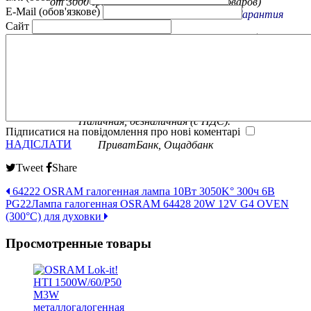
от 3000 грн. на некоторые группы товаров)
E-Mail (обов'язкове)
Гарантия
Сайт
Обмен / возврат товара в течение 14 дней
Официальная гарантия от
производителя
Оплата
Наличная, безналичная (с НДС).
Підписатися на повідомлення про нові коментарі
НАДІСЛАТИ
ПриватБанк, Ощадбанк
Tweet
Share
64222 OSRAM галогенная лампа 10Вт 3050K° 300ч 6В
PG22
Лампа галогенная OSRAM 64428 20W 12V G4 OVEN
(300°С) для духовки
Просмотренные товары