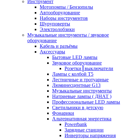
Инструмент
Мотопомпы / Бензопилы
Автооборудование
Наборы инструментов
Шуруповерты
Электролобзики
Музыкальные инструменты / звуковое
оборудование
Кабель и разъёмы
Аксессуары
Бытовые LED лампы
Звуковое оборудование
Розетки║выключатели
Лампы с колбой Т5
Лестничные и тротуарные
Люминесцентные G13
Музыкальные инструменты
Натриевые лампы ( ДНАТ )
Профессиональные LED лампы
Светильники в детскую
Фонарики
Альтернативная энергетика
Powerbank
Зарядные станции
Инверторы напряжения