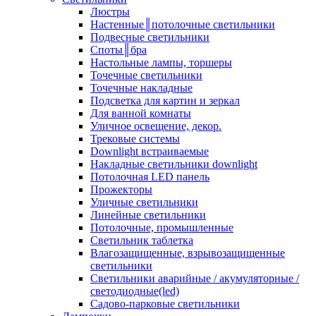
Люстры
Настенные║потолочные светильники
Подвесные светильники
Споты║бра
Настольные лампы, торшеры
Точечные светильники
Точечные накладные
Подсветка для картин и зеркал
Для ванной комнаты
Уличное освещение, декор.
Трековые системы
Downlight встраиваемые
Накладные светильники downlight
Потолочная LED панель
Прожекторы
Уличные светильники
Линейные светильники
Потолочные, промышленные
Светильник таблетка
Влагозащищенные, взрывозащищенные
светильники
Светильники аварийные / акумуляторные /
светодиодные(led)
Садово-парковые светильники