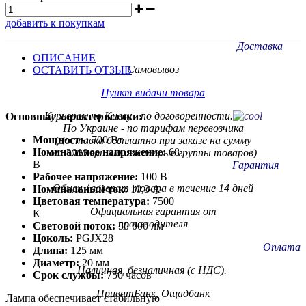
добавить к покупкам
Доставка
ОПИСАНИЕ
Самовывоз
ОСТАВИТЬ ОТЗЫВ
Пункт видачи товара
Курьером по Киеву - по договоренности.
Основные характеристики:
По Украине - по тарифам
перевозчика
Мощность:
700 Вт
(Доставка бесплатно при заказе на сумму
Номинальное напряжение:
68
от 3000 грн. на некоторые группы товаров)
В
Гарантия
Рабочее напряжение:
100 В
Обмен / возврат товара в течение 14 дней
Номинальный ток:
10,3 А
Цветовая температура:
7500
Официальная гарантия от
К
производителя
Световой поток:
50 000 лм
Цоколь:
PGJX28
Оплата
Длина:
125 мм
Диаметр:
20 мм
Наличная, безналичная (с НДС).
Срок службы:
750 часов
ПриватБанк, Ощадбанк
Лампа обеспечивает стабильную