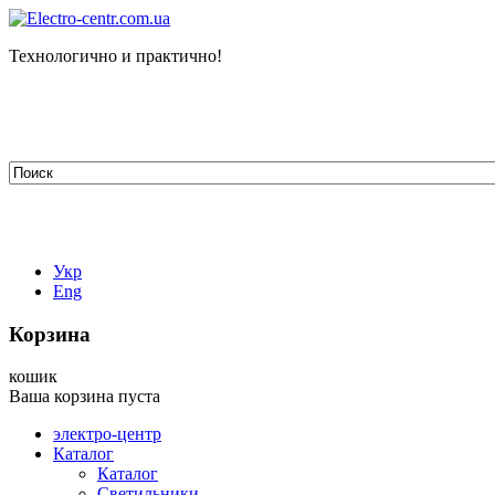
Технологично и практично!
tehelectro.manager@gmail.com
03148, г. Киев, ул. Петра Чаадаева 7
Работаем: пн - пт с 9.00 до 18.00
044-407-66-65
067-304-71-53
050-531-78-82
Укр
Eng
Корзина
кошик
Ваша корзина пуста
электро-центр
Каталог
Каталог
Светильники