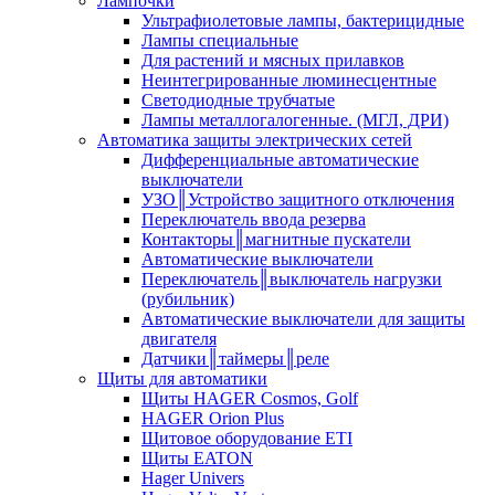
Лампочки
Ультрафиолетовые лампы, бактерицидные
Лампы специальные
Для растений и мясных прилавков
Неинтегрированные люминесцентные
Светодиодные трубчатые
Лампы металлогалогенные. (МГЛ, ДРИ)
Автоматика защиты электрических сетей
Дифференциальные автоматические
выключатели
УЗО║Устройство защитного отключения
Переключатель ввода резерва
Контакторы║магнитные пускатели
Автоматические выключатели
Переключатель║выключатель нагрузки
(рубильник)
Автоматические выключатели для защиты
двигателя
Датчики║таймеры║реле
Щиты для автоматики
Щиты HAGER Cosmos, Golf
HAGER Orion Plus
Щитовое оборудование ETI
Щиты EATON
Hager Univers