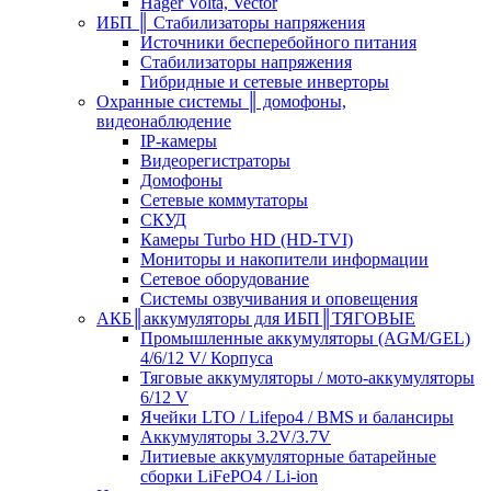
Hager Volta, Vector
ИБП ║ Стабилизаторы напряжения
Источники бесперебойного питания
Стабилизаторы напряжения
Гибридные и сетевые инверторы
Охранные системы ║ домофоны,
видеонаблюдение
IP-камеры
Видеорегистраторы
Домофоны
Сетевые коммутаторы
СКУД
Камеры Turbo HD (HD-TVI)
Мониторы и накопители информации
Сетевое оборудование
Системы озвучивания и оповещения
АКБ║аккумуляторы для ИБП║ТЯГОВЫЕ
Промышленные аккумуляторы (AGM/GEL)
4/6/12 V/ Корпуса
Тяговые аккумуляторы / мото-аккумуляторы
6/12 V
Ячейки LTO / Lifepo4 / BMS и балансиры
Аккумуляторы 3.2V/3.7V
Литиевые аккумуляторные батарейные
сборки LiFePO4 / Li-ion