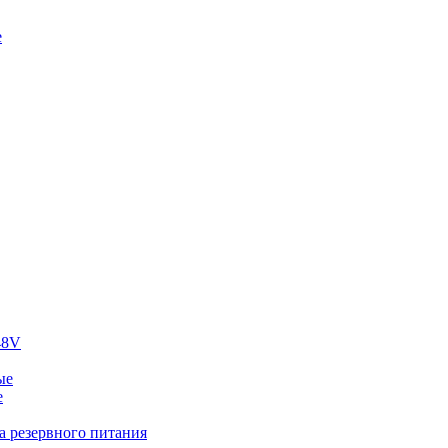
е
48V
ые
е
а резервного питания