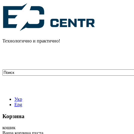
Технологично и практично!
tehelectro.manager@gmail.com
03148, г. Киев, ул. Петра Чаадаева 7
Работаем: пн - пт с 9.00 до 18.00
044-407-66-65
067-304-71-53
050-531-78-82
Укр
Eng
Корзина
кошик
Ваша корзина пуста