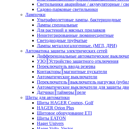
Светильники аварийные / акумуляторные / св
Садово-парковые светильники
Лампочки
Ультрафиолетовые лампы, бактерицидные
Лампы специальные
Для растений и мясных прилавков
Неинтегрированные люминесцентные
Светодиодные трубчатые
Лампы металлогалогенные. (МГЛ, ДРИ)
Автоматика защиты электрических сетей
Дифференциальные автоматические выключа
УЗО║Устройство защитного отключения
Переключатель ввода резерва
Контакторы║магнитные пускатели
Автоматические выключатели
Переключатель║выключатель нагрузки (руби
Автоматические выключатели для защиты дви
Датчики║таймеры║реле
Щиты для автоматики
Щиты HAGER Cosmos, Golf
HAGER Orion Plus
Щитовое оборудование ETI
Щиты EATON
Hager Univers
Hager Volta, Vector