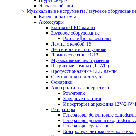
Шуруповерты
Электролобзики
Музыкальные инструменты / звуковое оборудовани
Кабель и разъёмы
Аксессуары
Бытовые LED лампы
Звуковое оборудование
Розетки║выключатели
Лампы с колбой Т5
Лестничные и тротуарные
Люминесцентные G13
Музыкальные инструменты
Натриевые лампы ( ДНАТ )
Профессиональные LED лампы
Светильники в детскую
Фонарики
Альтернативная энергетика
Powerbank
Зарядные станции
Инверторы напряжения 12V/24V/
Генераторы
Генераторы бензиновые однофазн
Генераторы дизельные однофазны
Генераторы трехфазные
Контролеры автоматического ввод