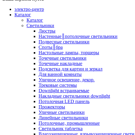
электро-центр
Каталог
Каталог
Светильники
Люстры
Настенные║потолочные светильники
Подвесные светильники
Споты║бра
Настольные лампы, торшеры
Точечные светильники
Точечные накладные
Подсветка для картин и зеркал
Для ванной комнаты
Уличное освещение, декор.
Трековые системы
Downlight встраиваемые
Накладные светильники downlight
Потолочная LED панель
Прожекторы
Уличные светильники
Линейные светильники
Потолочные, промышленные
Светильник таблетка
Влагозащищенные, взрывозащищенные свети