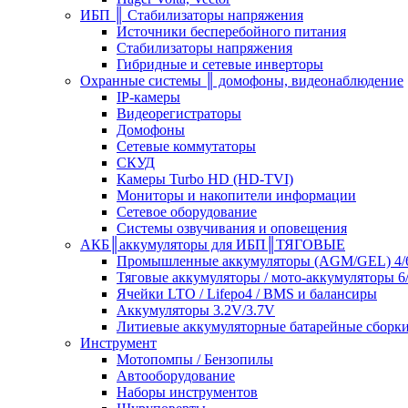
ИБП ║ Стабилизаторы напряжения
Источники бесперебойного питания
Стабилизаторы напряжения
Гибридные и сетевые инверторы
Охранные системы ║ домофоны, видеонаблюдение
IP-камеры
Видеорегистраторы
Домофоны
Сетевые коммутаторы
СКУД
Камеры Turbo HD (HD-TVI)
Мониторы и накопители информации
Сетевое оборудование
Системы озвучивания и оповещения
АКБ║аккумуляторы для ИБП║ТЯГОВЫЕ
Промышленные аккумуляторы (AGM/GEL) 4/6
Тяговые аккумуляторы / мото-аккумуляторы 6
Ячейки LTO / Lifepo4 / BMS и балансиры
Аккумуляторы 3.2V/3.7V
Литиевые аккумуляторные батарейные сборки 
Инструмент
Мотопомпы / Бензопилы
Автооборудование
Наборы инструментов