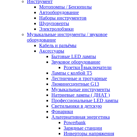
Инструмент
Мотопомпы / Бензопилы
Автооборудование
Наборы инструментов
Шуруповерты
Электролобзики
Музыкальные инструменты / звуковое
оборудование
Кабель и разъёмы
Аксессуары
Бытовые LED лампы
Звуковое оборудование
Розетки║выключатели
Лампы с колбой Т5
Лестничные и тротуарные
Люминесцентные G13
Музыкальные инструменты
Натриевые лампы ( ДНАТ )
Профессиональные LED лампы
Светильники в детскую
Фонарики
Альтернативная энергетика
Powerbank
Зарядные станции
Инверторы напряжения