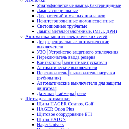
Лампочки
Ультрафиолетовые лампы, бактерицидные
Лампы специальные
Для растений и мясных прилавков
Неинтегрированные люминесцентные
Светодиодные трубчатые
Лампы металлогалогенные. (МГЛ, ДРИ)
Автоматика защиты электрических сетей
Дифференциальные автоматические
выключатели
УЗО║Устройство защитного отключения
Переключатель ввода резерва
Контакторы║магнитные пускатели
Автоматические выключатели
Переключатель║выключатель нагрузки
(рубильник)
Автоматические выключатели для защиты
двигателя
Датчики║таймеры║реле
Щиты для автоматики
Щиты HAGER Cosmos, Golf
HAGER Orion Plus
Щитовое оборудование ETI
Щиты EATON
Hager Univers