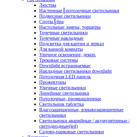
Люстры
Настенные║потолочные светильники
Подвесные светильники
Споты║бра
Настольные лампы, торшеры
Точечные светильники
Точечные накладные
Подсветка для картин и зеркал
Для ванной комнаты
Уличное освещение, декор.
Трековые системы
Downlight встраиваемые
Накладные светильники downlight
Потолочная LED панель
Прожекторы
Уличные светильники
Линейные светильники
Потолочные, промышленные
Светильник таблетка
Влагозащищенные, взрывозащищенные
светильники
Светильники аварийные / акумуляторные /
светодиодные(led)
Садово-парковые светильники