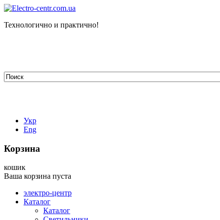
Технологично и практично!
tehelectro.manager@gmail.com
03148, г. Киев, ул. Петра Чаадаева 7
Работаем: пн - пт с 9.00 до 18.00
044-407-66-65
067-304-71-53
050-531-78-82
Укр
Eng
Корзина
кошик
Ваша корзина пуста
электро-центр
Каталог
Каталог
Светильники