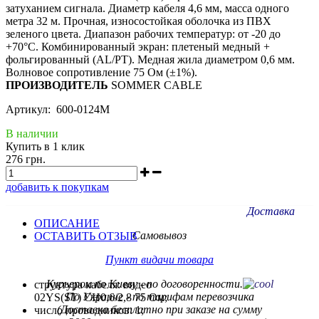
затуханием сигнала. Диаметр кабеля 4,6 мм, масса одного
метра 32 м. Прочная, износостойкая оболочка из ПВХ
зеленого цвета. Диапазон рабочих температур: от -20 до
+70°C. Комбинированный экран: плетеный медный +
фольгированный (AL/PT). Медная жила диаметром 0,6 мм.
Волновое сопротивление 75 Ом (±1%).
ПРОИЗВОДИТЕЛЬ
SOMMER CABLE
Артикул: 600-0124M
В наличии
Купить в 1 клик
276 грн.
добавить к покупкам
Доставка
ОПИСАНИЕ
Самовывоз
ОСТАВИТЬ ОТЗЫВ
Пункт видачи товара
Курьером по Киеву - по договоренности.
структура кабеля: видео
По Украине - по тарифам
перевозчика
02YS(ST) CH0,6/2,8 75 Ом;
(Доставка бесплатно при заказе на сумму
число проводников: 1;