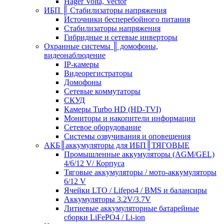
Hager Volta, Vector
ИБП ║ Стабилизаторы напряжения
Источники бесперебойного питания
Стабилизаторы напряжения
Гибридные и сетевые инверторы
Охранные системы ║ домофоны,
видеонаблюдение
IP-камеры
Видеорегистраторы
Домофоны
Сетевые коммутаторы
СКУД
Камеры Turbo HD (HD-TVI)
Мониторы и накопители информации
Сетевое оборудование
Системы озвучивания и оповещения
АКБ║аккумуляторы для ИБП║ТЯГОВЫЕ
Промышленные аккумуляторы (AGM/GEL)
4/6/12 V/ Корпуса
Тяговые аккумуляторы / мото-аккумуляторы
6/12 V
Ячейки LTO / Lifepo4 / BMS и балансиры
Аккумуляторы 3.2V/3.7V
Литиевые аккумуляторные батарейные
сборки LiFePO4 / Li-ion