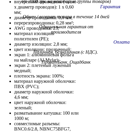
от 3000 грн. на некоторые группы товаров)
внутренний проводник (число
Гарантия
x диаметр проводов): 1 x 0,60
мм;
Обмен / возврат товара в течение 14 дней
диаметр проводника: 0,6 мм;
перерезпроводника: 0,28 мм²;
Официальная гарантия от
AWG проводника: 23;
производителя
материал изоляции:
полиэтилен (PE);
Оплата
диаметр изоляции: 2,8 мм;
цвет изоляции: прозрачный;
Наличная, безналичная (с НДС).
экран 1: алюминиевая фольга
на майларе (Al-Mylar);
ПриватБанк, Ощадбанк
экран 2: плетеный луженый
медный;
плотность экрана: 100%;
материал наружной оболочки:
ПВХ (PVC);
диаметр наружной оболочки:
4,6 мм;
цвет наружной оболочки:
зеленый;
разматывание катушка: 100 или
1000 м;
совместимые разъемы:
BNC0.6/2.8, NBNC75BFG7,