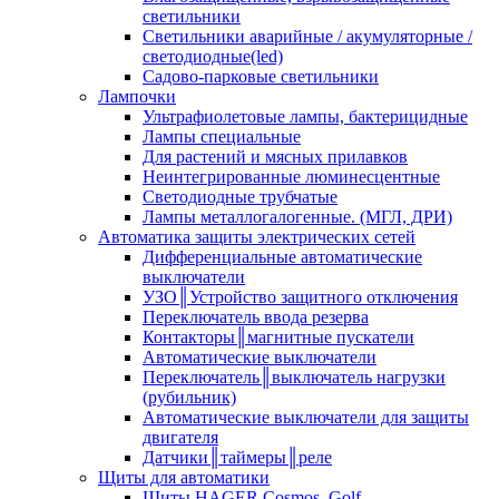
светильники
Светильники аварийные / акумуляторные /
светодиодные(led)
Садово-парковые светильники
Лампочки
Ультрафиолетовые лампы, бактерицидные
Лампы специальные
Для растений и мясных прилавков
Неинтегрированные люминесцентные
Светодиодные трубчатые
Лампы металлогалогенные. (МГЛ, ДРИ)
Автоматика защиты электрических сетей
Дифференциальные автоматические
выключатели
УЗО║Устройство защитного отключения
Переключатель ввода резерва
Контакторы║магнитные пускатели
Автоматические выключатели
Переключатель║выключатель нагрузки
(рубильник)
Автоматические выключатели для защиты
двигателя
Датчики║таймеры║реле
Щиты для автоматики
Щиты HAGER Cosmos, Golf