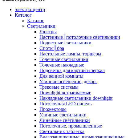
электро-центр
Каталог
Каталог
Светильники
Люстры
Настенные║потолочные светильники
Подвесные светильники
Споты║бра
Настольные лампы, торшеры
Точечные светильники
Точечные накладные
Подсветка для картин и зеркал
Для ванной комнаты
Уличное освещение, декор.
Трековые системы
Downlight встраиваемые
Накладные светильники downlight
Потолочная LED панель
Прожекторы
Уличные светильники
Линейные светильники
Потолочные, промышленные
Светильник таблетка
Влагозащищенные, взрывозащищенные