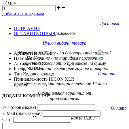
22 грн.
добавить к покупкам
Доставка
ОПИСАНИЕ
Самовывоз
ОСТАВИТЬ ОТЗЫВ
Пункт видачи товара
Курьером по Киеву - по договоренности.
Артикул HI-XC-GE
По Украине - по тарифам
перевозчика
Цвет желтый
(Доставка бесплатно при заказе на сумму
Артикул HI-XC
от 3000 грн. на некоторые группы товаров)
Бренд ХИКОН
Гарантия
Тип Кодовое кольцо
Принадлежность HICON XLR
Обмен / возврат товара в течение 14 дней
прямой
Официальная гарантия от
ДОДАТИ КОМЕНТАР
производителя
Ім'я (обов'язкове)
Оплата
E-Mail (обов'язкове)
Наличная, безналичная (с НДС).
Сайт
ПриватБанк, Ощадбанк