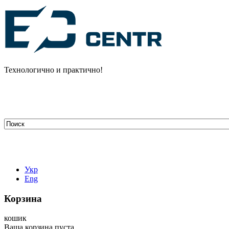
Технологично и практично!
tehelectro.manager@gmail.com
03148, г. Киев, ул. Петра Чаадаева 7
Работаем: пн - пт с 9.00 до 18.00
044-407-66-65
067-304-71-53
050-531-78-82
Укр
Eng
Корзина
кошик
Ваша корзина пуста