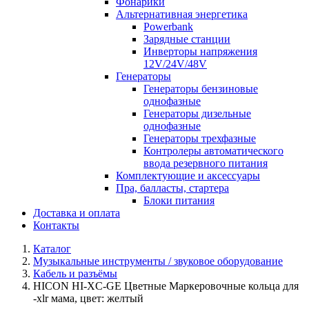
Фонарики
Альтернативная энергетика
Powerbank
Зарядные станции
Инверторы напряжения
12V/24V/48V
Генераторы
Генераторы бензиновые
однофазные
Генераторы дизельные
однофазные
Генераторы трехфазные
Контролеры автоматического
ввода резервного питания
Комплектующие и аксессуары
Пра, балласты, стартера
Блоки питания
Доставка и оплата
Контакты
Каталог
Музыкальные инструменты / звуковое оборудование
Кабель и разъёмы
HICON HI-XC-GE Цветные Маркеровочные кольца для
-xlr мама, цвет: желтый