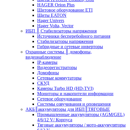
HAGER Orion Plus
Щитовое оборудование ETI
Щиты EATON
Hager Univers
Hager Volta, Vector
ИБП ║ Стабилизаторы напряжения
Источники бесперебойного питания
Стабилизаторы напряжения
Гибридные и сетевые инверторы
Охранные системы ║ домофоны,
видеонаблюдение
IP-камеры
Видеорегистраторы
Домофоны
Сетевые коммутаторы
СКУД
Камеры Turbo HD (HD-TVI)
Мониторы и накопители информации
Сетевое оборудование
Системы озвучивания и оповещения
АКБ║аккумуляторы для ИБП║ТЯГОВЫЕ
Промышленные аккумуляторы (AGM/GEL)
4/6/12 V/ Корпуса
Тяговые аккумуляторы / мото-аккумуляторы