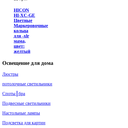
HICON
HI-XC-GE
Цветные
Маркеровочные
кольца
для -xlr
мама,
цвет:
желтый
Освещение для дома
Люстры
потолочные светильники
Споты║бра
Подвесные светильники
Настольные лампы
Подсветка для картин