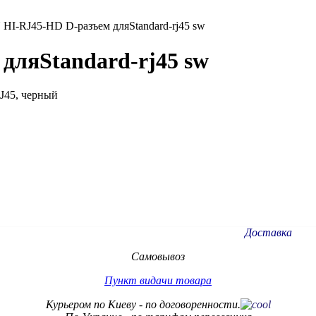
HI-RJ45-HD D-разъем дляStandard-rj45 sw
дляStandard-rj45 sw
J45, черный
Доставка
Самовывоз
Пункт видачи товара
Курьером по Киеву - по договоренности.