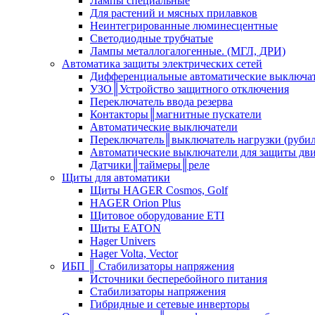
Лампы специальные
Для растений и мясных прилавков
Неинтегрированные люминесцентные
Светодиодные трубчатые
Лампы металлогалогенные. (МГЛ, ДРИ)
Автоматика защиты электрических сетей
Дифференциальные автоматические выключа
УЗО║Устройство защитного отключения
Переключатель ввода резерва
Контакторы║магнитные пускатели
Автоматические выключатели
Переключатель║выключатель нагрузки (руби
Автоматические выключатели для защиты дви
Датчики║таймеры║реле
Щиты для автоматики
Щиты HAGER Cosmos, Golf
HAGER Orion Plus
Щитовое оборудование ETI
Щиты EATON
Hager Univers
Hager Volta, Vector
ИБП ║ Стабилизаторы напряжения
Источники бесперебойного питания
Стабилизаторы напряжения
Гибридные и сетевые инверторы