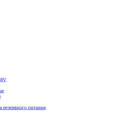
48V
ые
е
а резервного питания