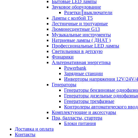
Бытовые LED лампы
Звуковое оборудование
Розетки║выключатели
Лампы с колбой Т5
Лестничные и тротуарные
Люминесцентные G13
Музыкальные инструменты
Натриевые лампы ( ДНАТ )
Профессиональные LED лампы
Светильники в детскую
Фонарики
Альтернативная энергетика
Powerbank
Зарядные станции
Инверторы напряжения 12V/24V/
Генераторы
Генераторы бензиновые однофазн
Генераторы дизельные однофазны
Генераторы трехфазные
Контролеры автоматического ввод
Комплектующие и аксессуары
Пра, балласты, стартера
Блоки питания
Доставка и оплата
Контакты