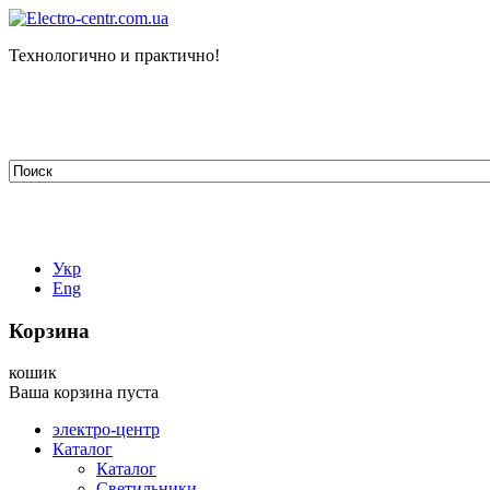
Технологично и практично!
tehelectro.manager@gmail.com
03148, г. Киев, ул. Петра Чаадаева 7
Работаем: пн - пт с 9.00 до 18.00
044-407-66-65
067-304-71-53
050-531-78-82
Укр
Eng
Корзина
кошик
Ваша корзина пуста
электро-центр
Каталог
Каталог
Светильники