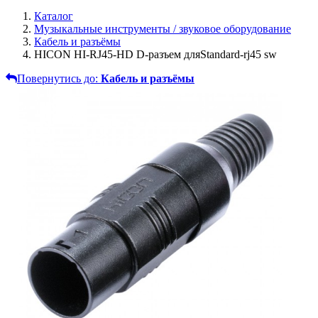
Каталог
Музыкальные инструменты / звуковое оборудование
Кабель и разъёмы
HICON HI-RJ45-HD D-разъем дляStandard-rj45 sw
Повернутись до:
Кабель и разъёмы