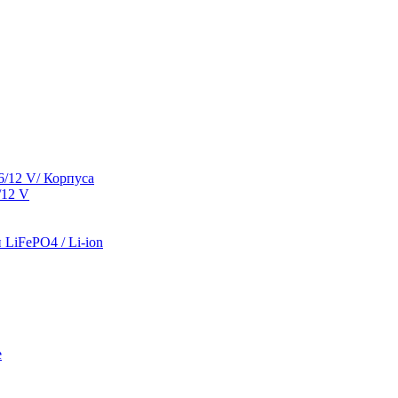
/12 V/ Корпуса
/12 V
LiFePO4 / Li-ion
е