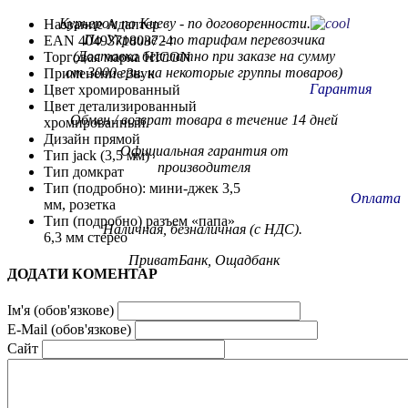
Курьером по Киеву - по договоренности.
Название Адаптер
По Украине - по тарифам
перевозчика
EAN 4049371803724
(Доставка бесплатно при заказе на сумму
Торговая марка HICON
от 3000 грн. на некоторые группы товаров)
Применение Звук
Гарантия
Цвет хромированный
Цвет детализированный
Обмен / возврат товара в течение 14 дней
хромированный
Дизайн прямой
Официальная гарантия от
Тип jack (3,5 мм)
производителя
Тип домкрат
Тип (подробно): мини-джек 3,5
Оплата
мм, розетка
Тип (подробно) разъем «папа»
Наличная, безналичная (с НДС).
6,3 мм стерео
ПриватБанк, Ощадбанк
ДОДАТИ КОМЕНТАР
Ім'я (обов'язкове)
E-Mail (обов'язкове)
Сайт