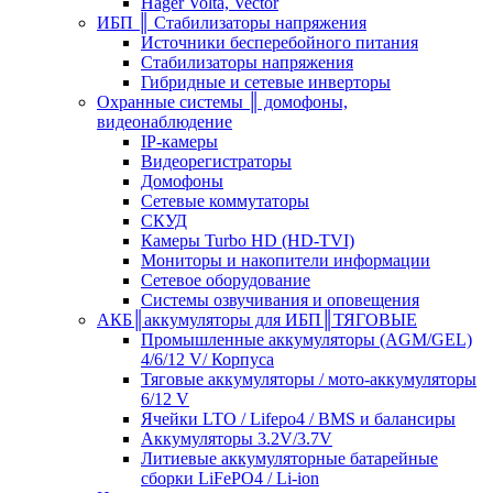
Hager Volta, Vector
ИБП ║ Стабилизаторы напряжения
Источники бесперебойного питания
Стабилизаторы напряжения
Гибридные и сетевые инверторы
Охранные системы ║ домофоны,
видеонаблюдение
IP-камеры
Видеорегистраторы
Домофоны
Сетевые коммутаторы
СКУД
Камеры Turbo HD (HD-TVI)
Мониторы и накопители информации
Сетевое оборудование
Системы озвучивания и оповещения
АКБ║аккумуляторы для ИБП║ТЯГОВЫЕ
Промышленные аккумуляторы (AGM/GEL)
4/6/12 V/ Корпуса
Тяговые аккумуляторы / мото-аккумуляторы
6/12 V
Ячейки LTO / Lifepo4 / BMS и балансиры
Аккумуляторы 3.2V/3.7V
Литиевые аккумуляторные батарейные
сборки LiFePO4 / Li-ion