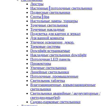
Люстры
Настенные║потолочные светильники
Подвесные светильники
Споты║бра
Настольные лампы, торшеры
Точечные светильники
Точечные накладные
Подсветка для картин и зеркал
Для ванной комнаты
Уличное освещение, декор.
Трековые системы
Downlight встраиваемые
Накладные светильники downlight
Потолочная LED панель
Прожекторы
Уличные светильники
Линейные светильники
Потолочные, промышленные
Светильник таблетка
Влагозащищенные, взрывозащищенные
светильники
Светильники аварийные / акумуляторные /
светодиодные(led)
Садово-парковые светильники