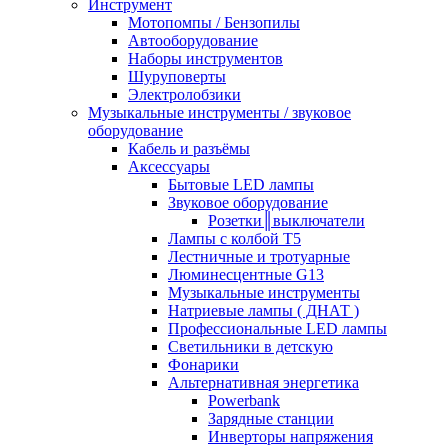
Инструмент
Мотопомпы / Бензопилы
Автооборудование
Наборы инструментов
Шуруповерты
Электролобзики
Музыкальные инструменты / звуковое
оборудование
Кабель и разъёмы
Аксессуары
Бытовые LED лампы
Звуковое оборудование
Розетки║выключатели
Лампы с колбой Т5
Лестничные и тротуарные
Люминесцентные G13
Музыкальные инструменты
Натриевые лампы ( ДНАТ )
Профессиональные LED лампы
Светильники в детскую
Фонарики
Альтернативная энергетика
Powerbank
Зарядные станции
Инверторы напряжения