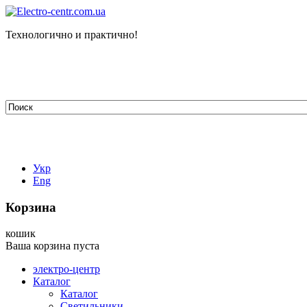
Технологично и практично!
tehelectro.manager@gmail.com
03148, г. Киев, ул. Петра Чаадаева 7
Работаем: пн - пт с 9.00 до 18.00
044-407-66-65
067-304-71-53
050-531-78-82
Укр
Eng
Корзина
кошик
Ваша корзина пуста
электро-центр
Каталог
Каталог
Светильники