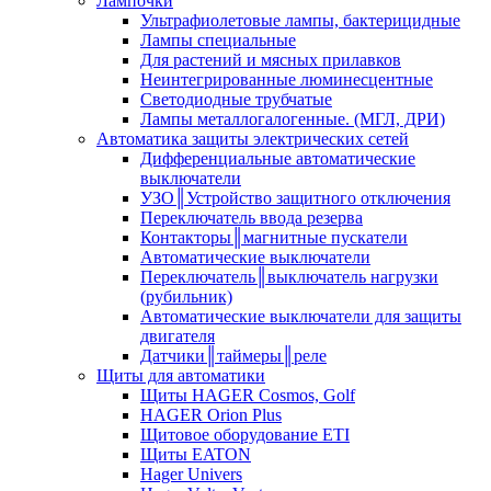
Лампочки
Ультрафиолетовые лампы, бактерицидные
Лампы специальные
Для растений и мясных прилавков
Неинтегрированные люминесцентные
Светодиодные трубчатые
Лампы металлогалогенные. (МГЛ, ДРИ)
Автоматика защиты электрических сетей
Дифференциальные автоматические
выключатели
УЗО║Устройство защитного отключения
Переключатель ввода резерва
Контакторы║магнитные пускатели
Автоматические выключатели
Переключатель║выключатель нагрузки
(рубильник)
Автоматические выключатели для защиты
двигателя
Датчики║таймеры║реле
Щиты для автоматики
Щиты HAGER Cosmos, Golf
HAGER Orion Plus
Щитовое оборудование ETI
Щиты EATON
Hager Univers