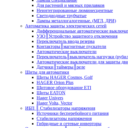
Лампы специальные
Для растений и мясных прилавков
Неинтегрированные люминесцентные
Светодиодные трубчатые
Лампы металлогалогенные. (МГЛ, ДРИ)
Автоматика защиты электрических сетей
Дифференциальные автоматические выключа
УЗО║Устройство защитного отключения
Переключатель ввода резерва
Контакторы║магнитные пускатели
Автоматические выключатели
Переключатель║выключатель нагрузки (руби
Автоматические выключатели для защиты дви
Датчики║таймеры║реле
Щиты для автоматики
Щиты HAGER Cosmos, Golf
HAGER Orion Plus
Щитовое оборудование ETI
Щиты EATON
Hager Univers
Hager Volta, Vector
ИБП ║ Стабилизаторы напряжения
Источники бесперебойного питания
Стабилизаторы напряжения
Гибридные и сетевые инверторы