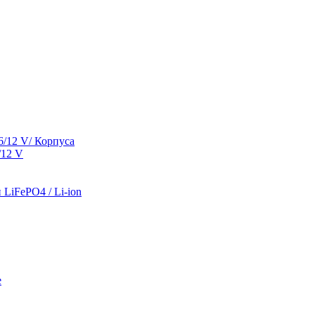
/12 V/ Корпуса
/12 V
LiFePO4 / Li-ion
е