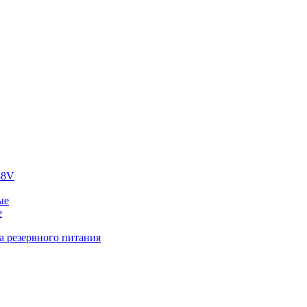
48V
ые
е
а резервного питания