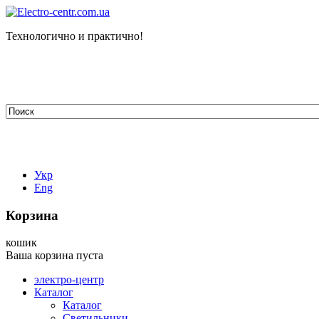
Технологично и практично!
tehelectro.manager@gmail.com
03148, г. Киев, ул. Петра Чаадаева 7
Работаем: пн - пт с 9.00 до 18.00
044-407-66-65
067-304-71-53
050-531-78-82
Укр
Eng
Корзина
кошик
Ваша корзина пуста
электро-центр
Каталог
Каталог
Светильники