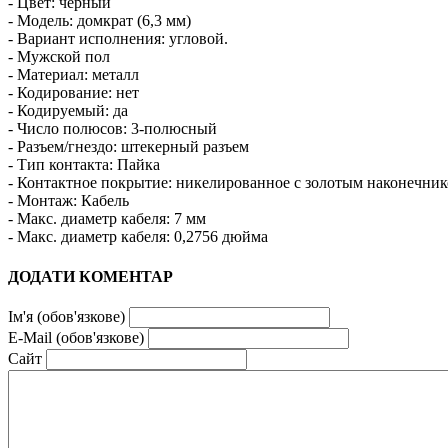
- Цвет: черный
- Модель: домкрат (6,3 мм)
- Вариант исполнения: угловой.
- Мужской пол
- Материал: металл
- Кодирование: нет
- Кодируемый: да
- Число полюсов: 3-полюсный
- Разъем/гнездо: штекерный разъем
- Тип контакта: Пайка
- Контактное покрытие: никелированное с золотым наконечник
- Монтаж: Кабель
- Макс. диаметр кабеля: 7 мм
- Макс. диаметр кабеля: 0,2756 дюйма
ДОДАТИ КОМЕНТАР
Ім'я (обов'язкове)
E-Mail (обов'язкове)
Сайт