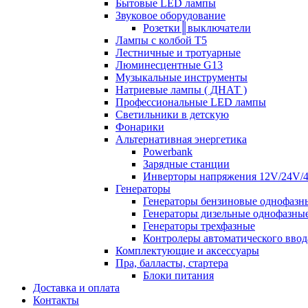
Бытовые LED лампы
Звуковое оборудование
Розетки║выключатели
Лампы с колбой Т5
Лестничные и тротуарные
Люминесцентные G13
Музыкальные инструменты
Натриевые лампы ( ДНАТ )
Профессиональные LED лампы
Светильники в детскую
Фонарики
Альтернативная энергетика
Powerbank
Зарядные станции
Инверторы напряжения 12V/24V/
Генераторы
Генераторы бензиновые однофазн
Генераторы дизельные однофазны
Генераторы трехфазные
Контролеры автоматического ввод
Комплектующие и аксессуары
Пра, балласты, стартера
Блоки питания
Доставка и оплата
Контакты