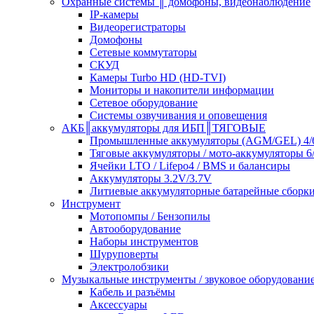
Охранные системы ║ домофоны, видеонаблюдение
IP-камеры
Видеорегистраторы
Домофоны
Сетевые коммутаторы
СКУД
Камеры Turbo HD (HD-TVI)
Мониторы и накопители информации
Сетевое оборудование
Системы озвучивания и оповещения
АКБ║аккумуляторы для ИБП║ТЯГОВЫЕ
Промышленные аккумуляторы (AGM/GEL) 4/6
Тяговые аккумуляторы / мото-аккумуляторы 6
Ячейки LTO / Lifepo4 / BMS и балансиры
Аккумуляторы 3.2V/3.7V
Литиевые аккумуляторные батарейные сборки 
Инструмент
Мотопомпы / Бензопилы
Автооборудование
Наборы инструментов
Шуруповерты
Электролобзики
Музыкальные инструменты / звуковое оборудовани
Кабель и разъёмы
Аксессуары