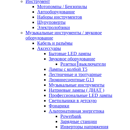
Инструмент
Мотопомпы / Бензопилы
Автооборудование
Наборы инструментов
Шуруповерты
Электролобзики
Музыкальные инструменты / звуковое
оборудование
Кабель и разъёмы
Аксессуары
Бытовые LED лампы
Звуковое оборудование
Розетки║выключатели
Лампы с колбой Т5
Лестничные и тротуарные
Люминесцентные G13
Музыкальные инструменты
Натриевые лампы ( ДНАТ )
Профессиональные LED лампы
Светильники в детскую
Фонарики
Альтернативная энергетика
Powerbank
Зарядные станции
Инверторы напряжения