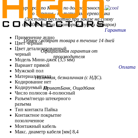
Курьером по Киеву - по договоренности.
По Украине - по тарифам
перевозчика
(Доставка бесплатно при заказе на сумму
от 3000 грн. на некоторые группы товаров)
Гарантия
Применение аудио
Обмен / возврат товара в течение 14 дней
Цвет черный
Цвет детализированный
Официальная гарантия от
черный
производителя
Модель Мини-джек (3,5 мм)
Вариант прямой
Оплата
Мужской пол
Материал металл
Наличная, безналичная (с НДС).
Кодирование нет
Кодируемый да
ПриватБанк, Ощадбанк
Число полюсов 4-полюсный
Разъем/гнездо штекерного
разъема
Тип контакта Пайка
Контактное покрытие
позолоченное
Монтажный кабель
Макс. диаметр кабеля [мм] 8,4