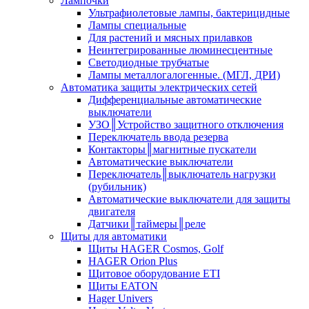
Лампочки
Ультрафиолетовые лампы, бактерицидные
Лампы специальные
Для растений и мясных прилавков
Неинтегрированные люминесцентные
Светодиодные трубчатые
Лампы металлогалогенные. (МГЛ, ДРИ)
Автоматика защиты электрических сетей
Дифференциальные автоматические
выключатели
УЗО║Устройство защитного отключения
Переключатель ввода резерва
Контакторы║магнитные пускатели
Автоматические выключатели
Переключатель║выключатель нагрузки
(рубильник)
Автоматические выключатели для защиты
двигателя
Датчики║таймеры║реле
Щиты для автоматики
Щиты HAGER Cosmos, Golf
HAGER Orion Plus
Щитовое оборудование ETI
Щиты EATON
Hager Univers