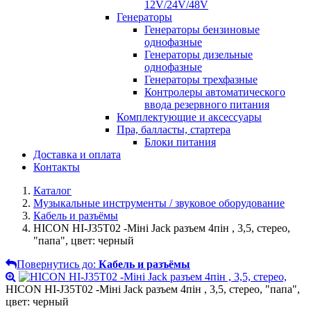
12V/24V/48V
Генераторы
Генераторы бензиновые
однофазные
Генераторы дизельные
однофазные
Генераторы трехфазные
Контролеры автоматического
ввода резервного питания
Комплектующие и аксессуары
Пра, балласты, стартера
Блоки питания
Доставка и оплата
Контакты
Каталог
Музыкальные инструменты / звуковое оборудование
Кабель и разъёмы
HICON HI-J35T02 -Міні Jack разъем 4пін , 3,5, стерео,
"папа", цвет: черный
Повернутись до:
Кабель и разъёмы
HICON HI-J35T02 -Міні Jack разъем 4пін , 3,5, стерео, "папа",
цвет: черный