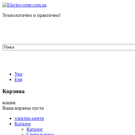
Технологично и практично!
tehelectro.manager@gmail.com
03148, г. Киев, ул. Петра Чаадаева 7
Работаем: пн - пт с 9.00 до 18.00
044-407-66-65
067-304-71-53
050-531-78-82
Укр
Eng
Корзина
кошик
Ваша корзина пуста
электро-центр
Каталог
Каталог
Светильники