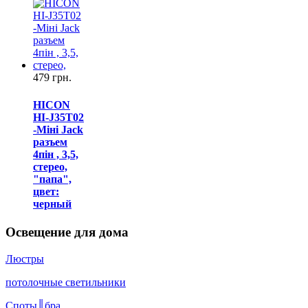
479 грн.
HICON
HI-J35T02
-Міні Jack
разъем
4пін , 3,5,
стерео,
"папа",
цвет:
черный
Освещение для дома
Люстры
потолочные светильники
Споты║бра