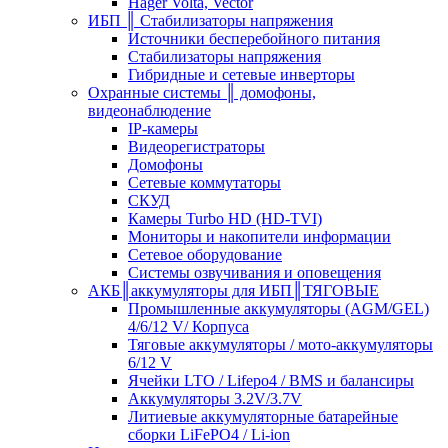
Hager Volta, Vector
ИБП ║ Стабилизаторы напряжения
Источники бесперебойного питания
Стабилизаторы напряжения
Гибридные и сетевые инверторы
Охранные системы ║ домофоны,
видеонаблюдение
IP-камеры
Видеорегистраторы
Домофоны
Сетевые коммутаторы
СКУД
Камеры Turbo HD (HD-TVI)
Мониторы и накопители информации
Сетевое оборудование
Системы озвучивания и оповещения
АКБ║аккумуляторы для ИБП║ТЯГОВЫЕ
Промышленные аккумуляторы (AGM/GEL)
4/6/12 V/ Корпуса
Тяговые аккумуляторы / мото-аккумуляторы
6/12 V
Ячейки LTO / Lifepo4 / BMS и балансиры
Аккумуляторы 3.2V/3.7V
Литиевые аккумуляторные батарейные
сборки LiFePO4 / Li-ion