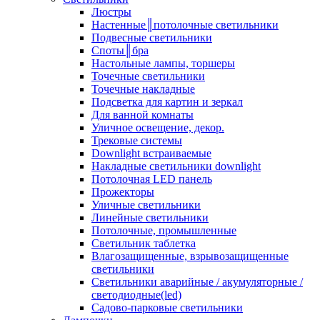
Люстры
Настенные║потолочные светильники
Подвесные светильники
Споты║бра
Настольные лампы, торшеры
Точечные светильники
Точечные накладные
Подсветка для картин и зеркал
Для ванной комнаты
Уличное освещение, декор.
Трековые системы
Downlight встраиваемые
Накладные светильники downlight
Потолочная LED панель
Прожекторы
Уличные светильники
Линейные светильники
Потолочные, промышленные
Светильник таблетка
Влагозащищенные, взрывозащищенные
светильники
Светильники аварийные / акумуляторные /
светодиодные(led)
Садово-парковые светильники