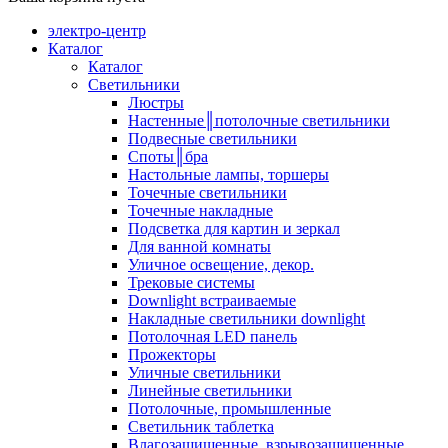
электро-центр
Каталог
Каталог
Светильники
Люстры
Настенные║потолочные светильники
Подвесные светильники
Споты║бра
Настольные лампы, торшеры
Точечные светильники
Точечные накладные
Подсветка для картин и зеркал
Для ванной комнаты
Уличное освещение, декор.
Трековые системы
Downlight встраиваемые
Накладные светильники downlight
Потолочная LED панель
Прожекторы
Уличные светильники
Линейные светильники
Потолочные, промышленные
Светильник таблетка
Влагозащищенные, взрывозащищенные