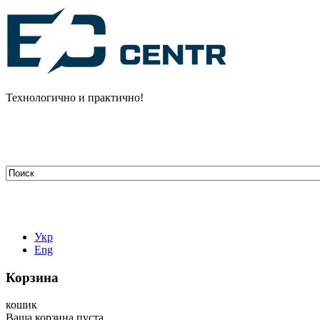
Технологично и практично!
tehelectro.manager@gmail.com
03148, г. Киев, ул. Петра Чаадаева 7
Работаем: пн - пт с 9.00 до 18.00
044-407-66-65
067-304-71-53
050-531-78-82
Укр
Eng
Корзина
кошик
Ваша корзина пуста