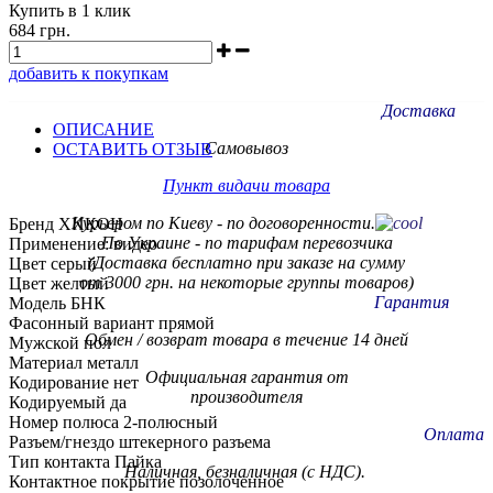
Купить в 1 клик
684 грн.
добавить к покупкам
Доставка
ОПИСАНИЕ
Самовывоз
ОСТАВИТЬ ОТЗЫВ
Пункт видачи товара
Курьером по Киеву - по договоренности.
Бренд ХИКОН
По Украине - по тарифам
перевозчика
Применение: видео
(Доставка бесплатно при заказе на сумму
Цвет серый
от 3000 грн. на некоторые группы товаров)
Цвет желтый
Гарантия
Модель БНК
Фасонный вариант прямой
Обмен / возврат товара в течение 14 дней
Мужской пол
Материал металл
Официальная гарантия от
Кодирование нет
производителя
Кодируемый да
Номер полюса 2-полюсный
Оплата
Разъем/гнездо штекерного разъема
Тип контакта Пайка
Наличная, безналичная (с НДС).
Контактное покрытие позолоченное