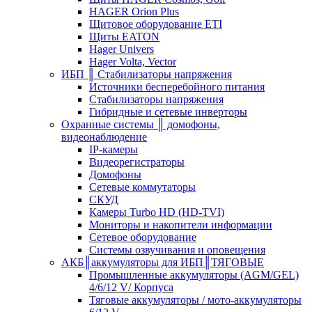
HAGER Orion Plus
Щитовое оборудование ETI
Щиты EATON
Hager Univers
Hager Volta, Vector
ИБП ║ Стабилизаторы напряжения
Источники бесперебойного питания
Стабилизаторы напряжения
Гибридные и сетевые инверторы
Охранные системы ║ домофоны,
видеонаблюдение
IP-камеры
Видеорегистраторы
Домофоны
Сетевые коммутаторы
СКУД
Камеры Turbo HD (HD-TVI)
Мониторы и накопители информации
Сетевое оборудование
Системы озвучивания и оповещения
АКБ║аккумуляторы для ИБП║ТЯГОВЫЕ
Промышленные аккумуляторы (AGM/GEL)
4/6/12 V/ Корпуса
Тяговые аккумуляторы / мото-аккумуляторы