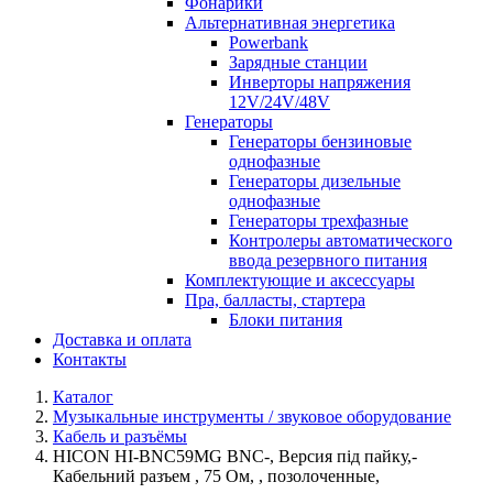
Фонарики
Альтернативная энергетика
Powerbank
Зарядные станции
Инверторы напряжения
12V/24V/48V
Генераторы
Генераторы бензиновые
однофазные
Генераторы дизельные
однофазные
Генераторы трехфазные
Контролеры автоматического
ввода резервного питания
Комплектующие и аксессуары
Пра, балласты, стартера
Блоки питания
Доставка и оплата
Контакты
Каталог
Музыкальные инструменты / звуковое оборудование
Кабель и разъёмы
HICON HI-BNC59MG BNC-, Версия під пайку,-
Кабельний разъем , 75 Ом, , позолоченные,