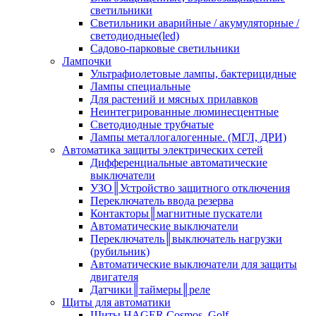
светильники
Светильники аварийные / акумуляторные /
светодиодные(led)
Садово-парковые светильники
Лампочки
Ультрафиолетовые лампы, бактерицидные
Лампы специальные
Для растений и мясных прилавков
Неинтегрированные люминесцентные
Светодиодные трубчатые
Лампы металлогалогенные. (МГЛ, ДРИ)
Автоматика защиты электрических сетей
Дифференциальные автоматические
выключатели
УЗО║Устройство защитного отключения
Переключатель ввода резерва
Контакторы║магнитные пускатели
Автоматические выключатели
Переключатель║выключатель нагрузки
(рубильник)
Автоматические выключатели для защиты
двигателя
Датчики║таймеры║реле
Щиты для автоматики
Щиты HAGER Cosmos, Golf