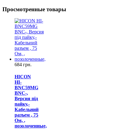
Просмотренные товары
684 грн.
HICON
HI-
BNC59MG
BNC-,
Версия під
пайку,-
Кабельний
разъем , 75
Ом, ,
позолоченные,