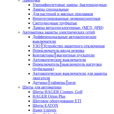
Лампочки
Ультрафиолетовые лампы, бактерицидные
Лампы специальные
Для растений и мясных прилавков
Неинтегрированные люминесцентные
Светодиодные трубчатые
Лампы металлогалогенные. (МГЛ, ДРИ)
Автоматика защиты электрических сетей
Дифференциальные автоматические
выключатели
УЗО║Устройство защитного отключения
Переключатель ввода резерва
Контакторы║магнитные пускатели
Автоматические выключатели
Переключатель║выключатель нагрузки
(рубильник)
Автоматические выключатели для защиты
двигателя
Датчики║таймеры║реле
Щиты для автоматики
Щиты HAGER Cosmos, Golf
HAGER Orion Plus
Щитовое оборудование ETI
Щиты EATON
Hager Univers