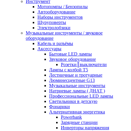
Инструмент
Мотопомпы / Бензопилы
Автооборудование
Наборы инструментов
Шуруповерты
Электролобзики
Музыкальные инструменты / звуковое
оборудование
Кабель и разъёмы
Аксессуары
Бытовые LED лампы
Звуковое оборудование
Розетки║выключатели
Лампы с колбой Т5
Лестничные и тротуарные
Люминесцентные G13
Музыкальные инструменты
Натриевые лампы ( ДНАТ )
Профессиональные LED лампы
Светильники в детскую
Фонарики
Альтернативная энергетика
Powerbank
Зарядные станции
Инверторы напряжения