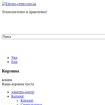
Технологично и практично!
tehelectro.manager@gmail.com
03148, г. Киев, ул. Петра Чаадаева 7
Работаем: пн - пт с 9.00 до 18.00
044-407-66-65
067-304-71-53
050-531-78-82
Укр
Eng
Корзина
кошик
Ваша корзина пуста
электро-центр
Каталог
Каталог
Светильники