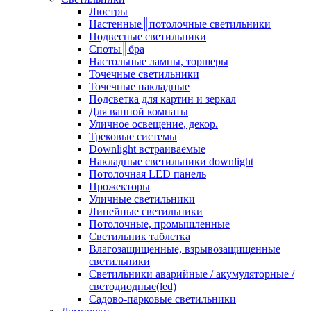
Люстры
Настенные║потолочные светильники
Подвесные светильники
Споты║бра
Настольные лампы, торшеры
Точечные светильники
Точечные накладные
Подсветка для картин и зеркал
Для ванной комнаты
Уличное освещение, декор.
Трековые системы
Downlight встраиваемые
Накладные светильники downlight
Потолочная LED панель
Прожекторы
Уличные светильники
Линейные светильники
Потолочные, промышленные
Светильник таблетка
Влагозащищенные, взрывозащищенные
светильники
Светильники аварийные / акумуляторные /
светодиодные(led)
Садово-парковые светильники