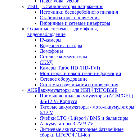
Hager Volta, Vector
ИБП ║ Стабилизаторы напряжения
Источники бесперебойного питания
Стабилизаторы напряжения
Гибридные и сетевые инверторы
Охранные системы ║ домофоны,
видеонаблюдение
IP-камеры
Видеорегистраторы
Домофоны
Сетевые коммутаторы
СКУД
Камеры Turbo HD (HD-TVI)
Мониторы и накопители информации
Сетевое оборудование
Системы озвучивания и оповещения
АКБ║аккумуляторы для ИБП║ТЯГОВЫЕ
Промышленные аккумуляторы (AGM/GEL)
4/6/12 V/ Корпуса
Тяговые аккумуляторы / мото-аккумуляторы
6/12 V
Ячейки LTO / Lifepo4 / BMS и балансиры
Аккумуляторы 3.2V/3.7V
Литиевые аккумуляторные батарейные
сборки LiFePO4 / Li-ion