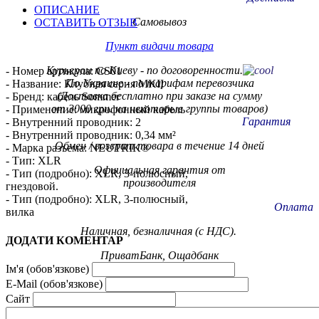
ОПИСАНИЕ
Самовывоз
ОСТАВИТЬ ОТЗЫВ
Пункт видачи товара
Курьером по Киеву - по договоренности.
- Номер артикула: CS01
По Украине - по тарифам
перевозчика
- Название: Клубная серия MKII
(Доставка бесплатно при заказе на сумму
- Бренд: кабель Sommer
от 3000 грн. на некоторые группы товаров)
- Применение: микрофонный кабель
Гарантия
- Внутренний проводник: 2
- Внутренний проводник: 0,34 мм²
Обмен / возврат товара в течение 14 дней
- Марка разъема: NEUTRIK®
- Тип: XLR
Официальная гарантия от
- Тип (подробно): XLR, 3-полюсный,
производителя
гнездовой.
- Тип (подробно): XLR, 3-полюсный,
Оплата
вилка
Наличная, безналичная (с НДС).
ДОДАТИ КОМЕНТАР
ПриватБанк, Ощадбанк
Ім'я (обов'язкове)
E-Mail (обов'язкове)
Сайт