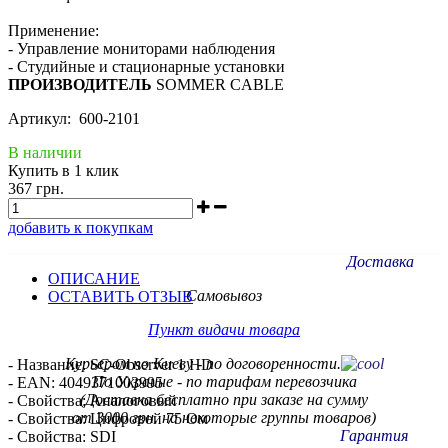
Применение:
- Управление мониторами наблюдения
- Студийные и стационарные установки
ПРОИЗВОДИТЕЛЬ
SOMMER CABLE
Артикул: 600-2101
В наличии
Купить в 1 клик
367 грн.
добавить к покупкам
Доставка
ОПИСАНИЕ
Самовывоз
ОСТАВИТЬ ОТЗЫВ
Пункт видачи товара
Курьером по Киеву - по договоренности.
- Название: SC-Observer 1 HD
По Украине - по тарифам
перевозчика
- EAN: 4049371003995
(Доставка бесплатно при заказе на сумму
- Свойства: Аналоговый
от 3000 грн. на некоторые группы товаров)
- Свойства: Цифровой 75 Ом
Гарантия
- Свойства: SDI