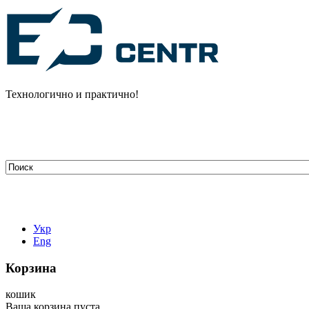
Технологично и практично!
tehelectro.manager@gmail.com
03148, г. Киев, ул. Петра Чаадаева 7
Работаем: пн - пт с 9.00 до 18.00
044-407-66-65
067-304-71-53
050-531-78-82
Укр
Eng
Корзина
кошик
Ваша корзина пуста