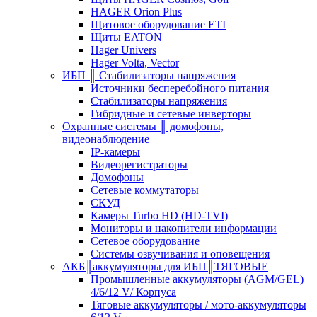
HAGER Orion Plus
Щитовое оборудование ETI
Щиты EATON
Hager Univers
Hager Volta, Vector
ИБП ║ Стабилизаторы напряжения
Источники бесперебойного питания
Стабилизаторы напряжения
Гибридные и сетевые инверторы
Охранные системы ║ домофоны,
видеонаблюдение
IP-камеры
Видеорегистраторы
Домофоны
Сетевые коммутаторы
СКУД
Камеры Turbo HD (HD-TVI)
Мониторы и накопители информации
Сетевое оборудование
Системы озвучивания и оповещения
АКБ║аккумуляторы для ИБП║ТЯГОВЫЕ
Промышленные аккумуляторы (AGM/GEL)
4/6/12 V/ Корпуса
Тяговые аккумуляторы / мото-аккумуляторы