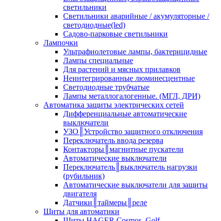
светильники
Светильники аварийные / акумуляторные /
светодиодные(led)
Садово-парковые светильники
Лампочки
Ультрафиолетовые лампы, бактерицидные
Лампы специальные
Для растений и мясных прилавков
Неинтегрированные люминесцентные
Светодиодные трубчатые
Лампы металлогалогенные. (МГЛ, ДРИ)
Автоматика защиты электрических сетей
Дифференциальные автоматические
выключатели
УЗО║Устройство защитного отключения
Переключатель ввода резерва
Контакторы║магнитные пускатели
Автоматические выключатели
Переключатель║выключатель нагрузки
(рубильник)
Автоматические выключатели для защиты
двигателя
Датчики║таймеры║реле
Щиты для автоматики
Щиты HAGER Cosmos, Golf