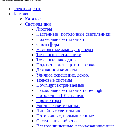
электро-центр
Каталог
Каталог
Светильники
Люстры
Настенные║потолочные светильники
Подвесные светильники
Споты║бра
Настольные лампы, торшеры
Точечные светильники
Точечные накладные
Подсветка для картин и зеркал
Для ванной комнаты
Уличное освещение, декор.
Трековые системы
Downlight встраиваемые
Накладные светильники downlight
Потолочная LED панель
Прожекторы
Уличные светильники
Линейные светильники
Потолочные, промышленные
Светильник таблетка
Влагозащищенные, взрывозащищенные