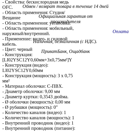
- Свойства: бескислородная медь
Обмен / возврат товара в течение 14 дней
OFC.
- Область применения: Студия/
Официальная гарантия от
Вещание
производителя
- Область применения: установка.
- Область применения: мобильный,
Оплата
наружный/внутренний.
- Применение: видео- и силовой
Наличная, безналичная (с НДС).
кабель.
- Цвет: черный
ПриватБанк, Ощадбанк
- Конструкция:
[LI02YSC12Y0,60мм+3x0,75мм²]Y
- Конструкция (видео):
LI02YSC12Y0,60мм
- Конструкция (мощность): 3 х 0,75
мм²
- Материал оболочки: С-ПВХ.
- Диаметр оболочки: 9,00 мм
- Диаметр куртки: 0,3543 дюйма.
- Ø оболочки (мощность): 0,00 мм
- Ø рубашки (мощность): 0"
- Количество каналов (видео): 1
- Количество каналов (мощность): 1
- Внутренний проводник (видео): 1
- Внутренний проводник (питание):