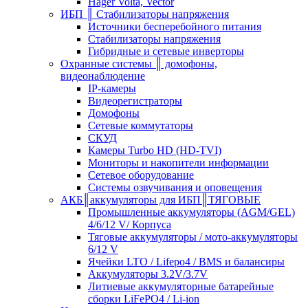
Hager Volta, Vector
ИБП ║ Стабилизаторы напряжения
Источники бесперебойного питания
Стабилизаторы напряжения
Гибридные и сетевые инверторы
Охранные системы ║ домофоны,
видеонаблюдение
IP-камеры
Видеорегистраторы
Домофоны
Сетевые коммутаторы
СКУД
Камеры Turbo HD (HD-TVI)
Мониторы и накопители информации
Сетевое оборудование
Системы озвучивания и оповещения
АКБ║аккумуляторы для ИБП║ТЯГОВЫЕ
Промышленные аккумуляторы (AGM/GEL)
4/6/12 V/ Корпуса
Тяговые аккумуляторы / мото-аккумуляторы
6/12 V
Ячейки LTO / Lifepo4 / BMS и балансиры
Аккумуляторы 3.2V/3.7V
Литиевые аккумуляторные батарейные
сборки LiFePO4 / Li-ion