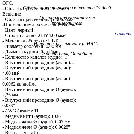
OFC.
Обмен / возврат товара в течение 14 дней
- Область применения: Студия/
Вещание
Официальная гарантия от
- Область применения: установка.
производителя
-Применение: акустический кабель
- Цвет: черный
Оплата
- Строительство: 2LIY4,00 мм²
- Материал оболочки: ПВХ.
Наличная, безналичная (с НДС).
- Диаметр оболочки: 0,00 мм
- Диаметр куртки: 0 дюймов.
ПриватБанк, Ощадбанк
- Количество каналов (аудио): 1
- Внутренний проводник (аудио): 2
- Внутренний проводник (аудио):
4,00 мм²
- Внутренний проводник (аудио):
0,0062 кв.дюйма
- Внутренний проводник Ø (аудио):
2,26 мм
- Внутренний проводник Ø (аудио):
0,089"
- AWG (аудио): 11
- Медные нити (аудио): 1036
- Медная жила Ø (аудио): 0,07 мм
- Медная жила Ø (аудио): 0,0028"
- Вес на 1 м: 121 г.