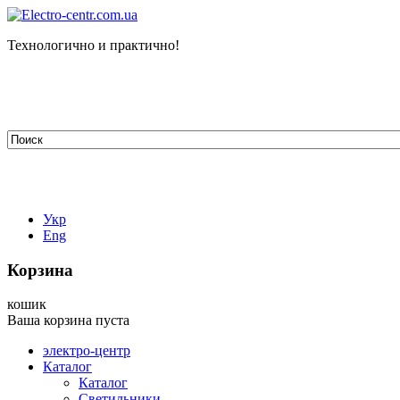
Технологично и практично!
tehelectro.manager@gmail.com
03148, г. Киев, ул. Петра Чаадаева 7
Работаем: пн - пт с 9.00 до 18.00
044-407-66-65
067-304-71-53
050-531-78-82
Укр
Eng
Корзина
кошик
Ваша корзина пуста
электро-центр
Каталог
Каталог
Светильники