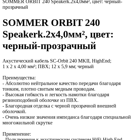
SOMMER ORBIT 240 Speakerk.2x4,0мм², цвет: черный-
прозрачный
SOMMER ORBIT 240
Speakerk.2x4,0мм², цвет:
черный-прозрачный
Акустический кабель SC-Orbit 240 MKII, HighEnd;
1 х 2 х 4,00 мм²; ПВХ; 12 х 5,9 мм; черный
Преимущества:
- Абсолютно нейтральное качество передачи благодаря
тонким, плотно свитым медным проводам.
- Высокая гибкость и легкость намотки благодаря
резиноподобной оболочке из ПВХ.
- Благородная отделка с черной прозрачной внешней
оболочкой.
- Очень низкие значения импеданса благодаря специальной
многожильной скрутке
Применение:
- Подключение к акустическим системам HiFi-High End