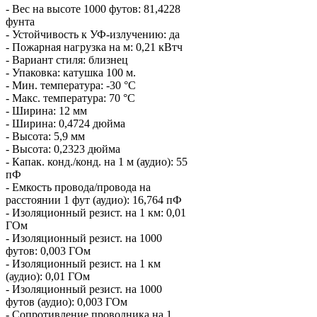
- Вес на высоте 1000 футов: 81,4228
фунта
- Устойчивость к УФ-излучению: да
- Пожарная нагрузка на м: 0,21 кВтч
- Вариант стиля: близнец
- Упаковка: катушка 100 м.
- Мин. температура: -30 °C
- Макс. температура: 70 °C
- Ширина: 12 мм
- Ширина: 0,4724 дюйма
- Высота: 5,9 мм
- Высота: 0,2323 дюйма
- Капак. конд./конд. на 1 м (аудио): 55
пФ
- Емкость провода/провода на
расстоянии 1 фут (аудио): 16,764 пФ
- Изоляционный резист. на 1 км: 0,01
ГОм
- Изоляционный резист. на 1000
футов: 0,003 ГОм
- Изоляционный резист. на 1 км
(аудио): 0,01 ГОм
- Изоляционный резист. на 1000
футов (аудио): 0,003 ГОм
- Сопротивление проводника на 1