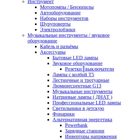
Инструмент
Мотопомпы / Бензопилы
Автооборудование
Наборы инструментов
Шуруповерты
Электролобзики
Музыкальные инструменты / звуковое
оборудование
Кабель и разъёмы
Аксессуары
Бытовые LED лампы
Звуковое оборудование
Розетки║выключатели
Лампы с колбой Т5
Лестничные и тротуарные
Люминесцентные G13
Музыкальные инструменты
Натриевые лампы ( ДНАТ )
Профессиональные LED лампы
Светильники в детскую
Фонарики
Альтернативная энергетика
Powerbank
Зарядные станции
Инверторы напряжения