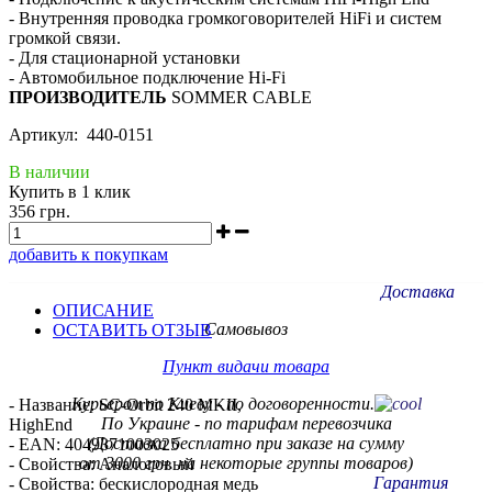
- Внутренняя проводка громкоговорителей HiFi и систем
громкой связи.
- Для стационарной установки
- Автомобильное подключение Hi-Fi
ПРОИЗВОДИТЕЛЬ
SOMMER CABLE
Артикул: 440-0151
В наличии
Купить в 1 клик
356 грн.
добавить к покупкам
Доставка
ОПИСАНИЕ
Самовывоз
ОСТАВИТЬ ОТЗЫВ
Пункт видачи товара
Курьером по Киеву - по договоренности.
- Название: SC-Orbit 240 MKII,
По Украине - по тарифам
перевозчика
HighEnd
(Доставка бесплатно при заказе на сумму
- EAN: 4049371003025
от 3000 грн. на некоторые группы товаров)
- Свойства: Аналоговый
Гарантия
- Свойства: бескислородная медь