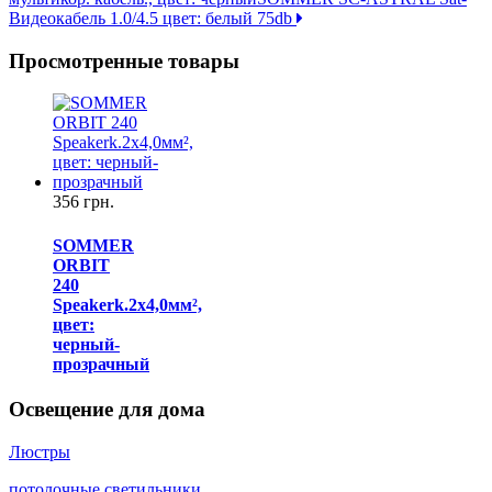
Видеокабель 1.0/4.5 цвет: белый 75db
Просмотренные товары
356 грн.
SOMMER
ORBIT
240
Speakerk.2x4,0мм²,
цвет:
черный-
прозрачный
Освещение для дома
Люстры
потолочные светильники