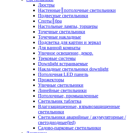
Люстры
Настенные║потолочные светильники
Подвесные светильники
Споты║бра
Настольные лампы, торшеры
Точечные светильники
Точечные накладные
Подсветка для картин и зеркал
Для ванной комнаты
Уличное освещение, декор.
Трековые системы
Downlight встраиваемые
Накладные светильники downlight
Потолочная LED панель
Прожекторы
Уличные светильники
Линейные светильники
Потолочные, промышленные
Светильник таблетка
Влагозащищенные, взрывозащищенные
светильники
Светильники аварийные / акумуляторные /
светодиодные(led)
Садово-парковые светильники