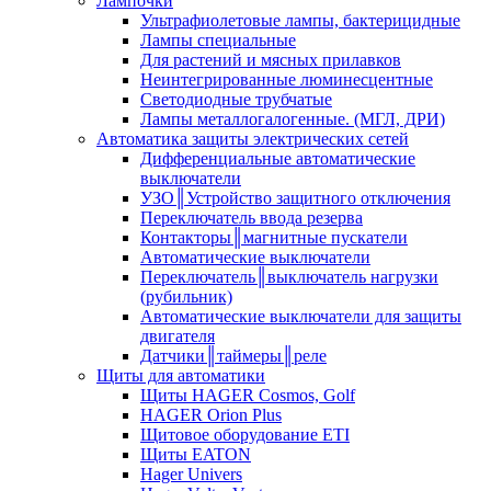
Лампочки
Ультрафиолетовые лампы, бактерицидные
Лампы специальные
Для растений и мясных прилавков
Неинтегрированные люминесцентные
Светодиодные трубчатые
Лампы металлогалогенные. (МГЛ, ДРИ)
Автоматика защиты электрических сетей
Дифференциальные автоматические
выключатели
УЗО║Устройство защитного отключения
Переключатель ввода резерва
Контакторы║магнитные пускатели
Автоматические выключатели
Переключатель║выключатель нагрузки
(рубильник)
Автоматические выключатели для защиты
двигателя
Датчики║таймеры║реле
Щиты для автоматики
Щиты HAGER Cosmos, Golf
HAGER Orion Plus
Щитовое оборудование ETI
Щиты EATON
Hager Univers