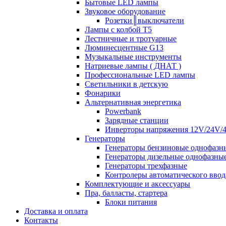
Бытовые LED лампы
Звуковое оборудование
Розетки║выключатели
Лампы с колбой Т5
Лестничные и тротуарные
Люминесцентные G13
Музыкальные инструменты
Натриевые лампы ( ДНАТ )
Профессиональные LED лампы
Светильники в детскую
Фонарики
Альтернативная энергетика
Powerbank
Зарядные станции
Инверторы напряжения 12V/24V/
Генераторы
Генераторы бензиновые однофазн
Генераторы дизельные однофазны
Генераторы трехфазные
Контролеры автоматического ввод
Комплектующие и аксессуары
Пра, балласты, стартера
Блоки питания
Доставка и оплата
Контакты