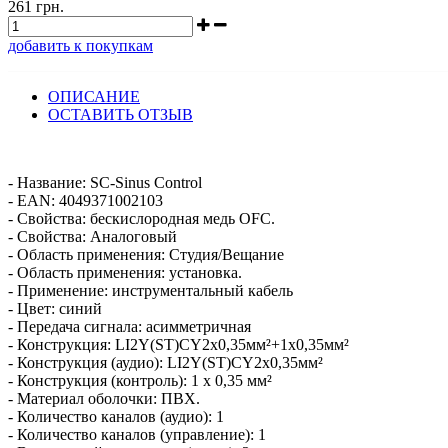
261 грн.
добавить к покупкам
ОПИСАНИЕ
ОСТАВИТЬ ОТЗЫВ
- Название: SC-Sinus Control
- EAN: 4049371002103
- Свойства: бескислородная медь OFC.
- Свойства: Аналоговый
- Область применения: Студия/Вещание
- Область применения: установка.
- Применение: инструментальный кабель
- Цвет: синий
- Передача сигнала: асимметричная
- Конструкция: LI2Y(ST)CY2x0,35мм²+1x0,35мм²
- Конструкция (аудио): LI2Y(ST)CY2x0,35мм²
- Конструкция (контроль): 1 х 0,35 мм²
- Материал оболочки: ПВХ.
- Количество каналов (аудио): 1
- Количество каналов (управление): 1