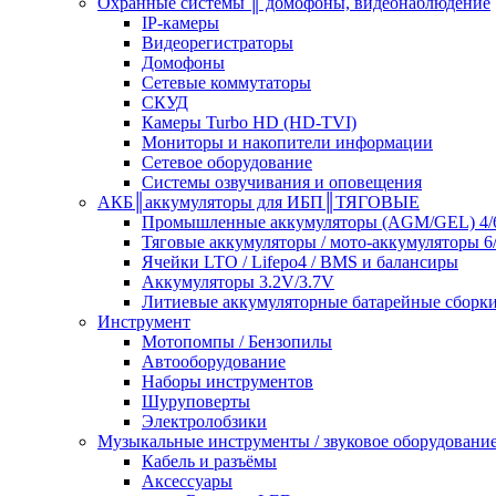
Охранные системы ║ домофоны, видеонаблюдение
IP-камеры
Видеорегистраторы
Домофоны
Сетевые коммутаторы
СКУД
Камеры Turbo HD (HD-TVI)
Мониторы и накопители информации
Сетевое оборудование
Системы озвучивания и оповещения
АКБ║аккумуляторы для ИБП║ТЯГОВЫЕ
Промышленные аккумуляторы (AGM/GEL) 4/6
Тяговые аккумуляторы / мото-аккумуляторы 6
Ячейки LTO / Lifepo4 / BMS и балансиры
Аккумуляторы 3.2V/3.7V
Литиевые аккумуляторные батарейные сборки 
Инструмент
Мотопомпы / Бензопилы
Автооборудование
Наборы инструментов
Шуруповерты
Электролобзики
Музыкальные инструменты / звуковое оборудовани
Кабель и разъёмы
Аксессуары