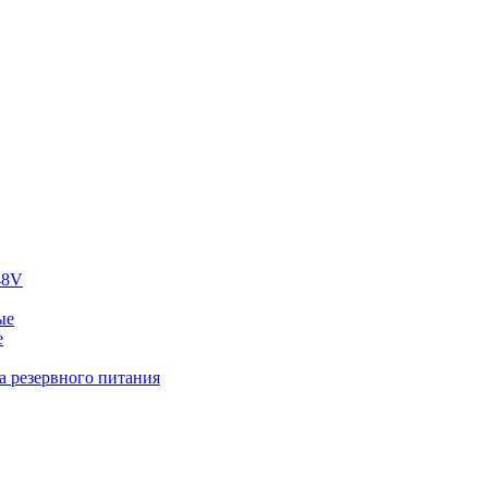
48V
ые
е
а резервного питания