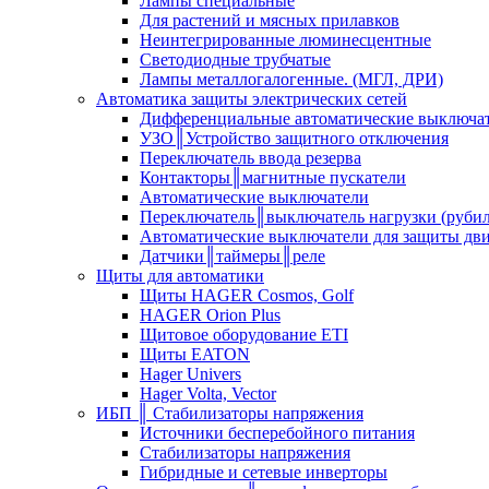
Лампы специальные
Для растений и мясных прилавков
Неинтегрированные люминесцентные
Светодиодные трубчатые
Лампы металлогалогенные. (МГЛ, ДРИ)
Автоматика защиты электрических сетей
Дифференциальные автоматические выключа
УЗО║Устройство защитного отключения
Переключатель ввода резерва
Контакторы║магнитные пускатели
Автоматические выключатели
Переключатель║выключатель нагрузки (руби
Автоматические выключатели для защиты дви
Датчики║таймеры║реле
Щиты для автоматики
Щиты HAGER Cosmos, Golf
HAGER Orion Plus
Щитовое оборудование ETI
Щиты EATON
Hager Univers
Hager Volta, Vector
ИБП ║ Стабилизаторы напряжения
Источники бесперебойного питания
Стабилизаторы напряжения
Гибридные и сетевые инверторы