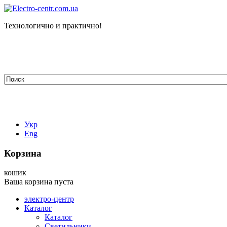
Технологично и практично!
tehelectro.manager@gmail.com
03148, г. Киев, ул. Петра Чаадаева 7
Работаем: пн - пт с 9.00 до 18.00
044-407-66-65
067-304-71-53
050-531-78-82
Укр
Eng
Корзина
кошик
Ваша корзина пуста
электро-центр
Каталог
Каталог
Светильники