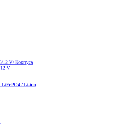
/12 V/ Корпуса
/12 V
LiFePO4 / Li-ion
е