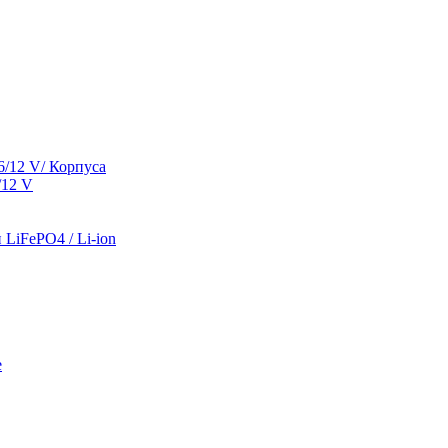
/12 V/ Корпуса
/12 V
LiFePO4 / Li-ion
е