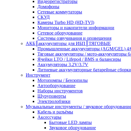
Видеорегистраторы
Домофоны
Сетевые коммутаторы
СКУД
Камеры Turbo HD (HD-TVI)
Мониторы и накопители информации
Сетевое оборудование
Системы озвучивания и оповещения
АКБ║аккумуляторы для ИБП║ТЯГОВЫЕ
Промышленные аккумуляторы (AGM/GEL) 4/6
Тяговые аккумуляторы / мото-аккумуляторы 6
Ячейки LTO / Lifepo4 / BMS и балансиры
Аккумуляторы 3.2V/3.7V
Литиевые аккумуляторные батарейные сборки 
Инструмент
Мотопомпы / Бензопилы
Автооборудование
Наборы инструментов
Шуруповерты
Электролобзики
Музыкальные инструменты / звуковое оборудовани
Кабель и разъёмы
Аксессуары
Бытовые LED лампы
Звуковое оборудование