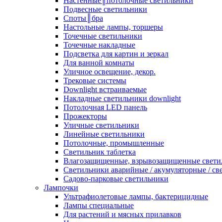
Настенные║потолочные светильники
Подвесные светильники
Споты║бра
Настольные лампы, торшеры
Точечные светильники
Точечные накладные
Подсветка для картин и зеркал
Для ванной комнаты
Уличное освещение, декор.
Трековые системы
Downlight встраиваемые
Накладные светильники downlight
Потолочная LED панель
Прожекторы
Уличные светильники
Линейные светильники
Потолочные, промышленные
Светильник таблетка
Влагозащищенные, взрывозащищенные свети
Светильники аварийные / акумуляторные / св
Садово-парковые светильники
Лампочки
Ультрафиолетовые лампы, бактерицидные
Лампы специальные
Для растений и мясных прилавков