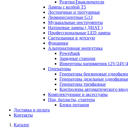
Розетки║выключатели
Лампы с колбой Т5
Лестничные и тротуарные
Люминесцентные G13
Музыкальные инструменты
Натриевые лампы ( ДНАТ )
Профессиональные LED лампы
Светильники в детскую
Фонарики
Альтернативная энергетика
Powerbank
Зарядные станции
Инверторы напряжения 12V/24V/
Генераторы
Генераторы бензиновые однофазн
Генераторы дизельные однофазны
Генераторы трехфазные
Контролеры автоматического ввод
Комплектующие и аксессуары
Пра, балласты, стартера
Блоки питания
Доставка и оплата
Контакты
Каталог