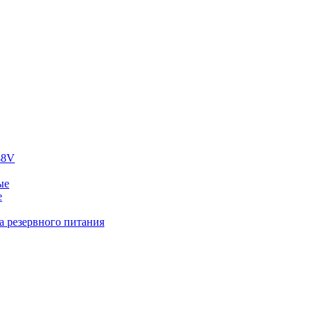
48V
ые
е
а резервного питания