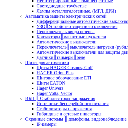
Неинтегрированные люминесцентные
Светодиодные трубчатые
Лампы металлогалогенные. (МГЛ, ДРИ)
Автоматика защиты электрических сетей
Дифференциальные автоматические выключа
УЗО║Устройство защитного отключения
Переключатель ввода резерва
Контакторы║магнитные пускатели
Автоматические выключатели
Переключатель║выключатель нагрузки (руби
Автоматические выключатели для защиты дви
Датчики║таймеры║реле
Щиты для автоматики
Щиты HAGER Cosmos, Golf
HAGER Orion Plus
Щитовое оборудование ETI
Щиты EATON
Hager Univers
Hager Volta, Vector
ИБП ║ Стабилизаторы напряжения
Источники бесперебойного питания
Стабилизаторы напряжения
Гибридные и сетевые инверторы
Охранные системы ║ домофоны, видеонаблюдение
IP-камеры