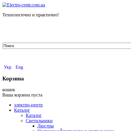
Технологично и практично!
tehelectro.manager@gmail.com
03148, г. Киев, ул. Петра Чаадаева 7
Работаем: пн - пт с 9.00 до 18.00
044-407-66-65
067-304-71-53
050-531-78-82
Укр
Eng
Корзина
кошик
Ваша корзина пуста
электро-центр
Каталог
Каталог
Светильники
Люстры