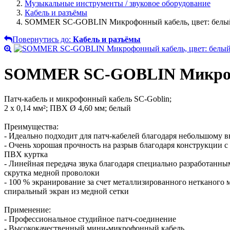
Музыкальные инструменты / звуковое оборудование
Кабель и разъёмы
SOMMER SC-GOBLIN Микрофонный кабель, цвет: белы
Повернутись до:
Кабель и разъёмы
SOMMER SC-GOBLIN Микрофо
Патч-кабель и микрофонный кабель SC-Goblin;
2 х 0,14 мм²; ПВХ Ø 4,60 мм; белый
Преимущества:
- Идеально подходит для патч-кабелей благодаря небольшому 
- Очень хорошая прочность на разрыв благодаря конструкции
ПВХ куртка
- Линейная передача звука благодаря специально разработанн
скрутка медной проволоки
- 100 % экранирование за счет металлизированного нетканого 
спиральный экран из медной сетки
Применение:
- Профессиональное студийное патч-соединение
- Высококачественный мини-микрофонный кабель.