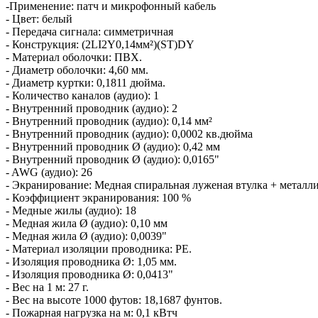
-Применение: патч и микрофонный кабель
- Цвет: белый
- Передача сигнала: симметричная
- Конструкция: (2LI2Y0,14мм²)(ST)DY
- Материал оболочки: ПВХ.
- Диаметр оболочки: 4,60 мм.
- Диаметр куртки: 0,1811 дюйма.
- Количество каналов (аудио): 1
- Внутренний проводник (аудио): 2
- Внутренний проводник (аудио): 0,14 мм²
- Внутренний проводник (аудио): 0,0002 кв.дюйма
- Внутренний проводник Ø (аудио): 0,42 мм
- Внутренний проводник Ø (аудио): 0,0165"
- AWG (аудио): 26
- Экранирование: Медная спиральная луженая втулка + металл
- Коэффициент экранирования: 100 %
- Медные жилы (аудио): 18
- Медная жила Ø (аудио): 0,10 мм
- Медная жила Ø (аудио): 0,0039"
- Материал изоляции проводника: PE.
- Изоляция проводника Ø: 1,05 мм.
- Изоляция проводника Ø: 0,0413"
- Вес на 1 м: 27 г.
- Вес на высоте 1000 футов: 18,1687 фунтов.
- Пожарная нагрузка на м: 0,1 кВтч