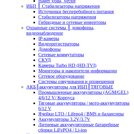
Hager Volta, Vector
ИБП ║ Стабилизаторы напряжения
Источники бесперебойного питания
Стабилизаторы напряжения
Гибридные и сетевые инверторы
Охранные системы ║ домофоны,
видеонаблюдение
IP-камеры
Видеорегистраторы
Домофоны
Сетевые коммутаторы
СКУД
Камеры Turbo HD (HD-TVI)
Мониторы и накопители информации
Сетевое оборудование
Системы озвучивания и оповещения
АКБ║аккумуляторы для ИБП║ТЯГОВЫЕ
Промышленные аккумуляторы (AGM/GEL)
4/6/12 V/ Корпуса
Тяговые аккумуляторы / мото-аккумуляторы
6/12 V
Ячейки LTO / Lifepo4 / BMS и балансиры
Аккумуляторы 3.2V/3.7V
Литиевые аккумуляторные батарейные
сборки LiFePO4 / Li-ion