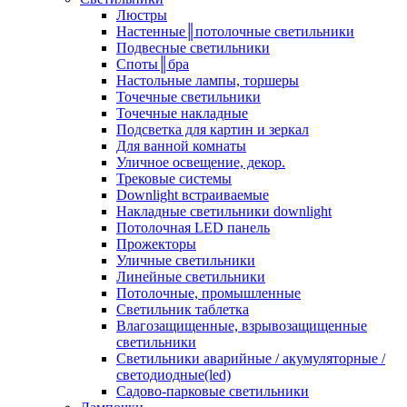
Люстры
Настенные║потолочные светильники
Подвесные светильники
Споты║бра
Настольные лампы, торшеры
Точечные светильники
Точечные накладные
Подсветка для картин и зеркал
Для ванной комнаты
Уличное освещение, декор.
Трековые системы
Downlight встраиваемые
Накладные светильники downlight
Потолочная LED панель
Прожекторы
Уличные светильники
Линейные светильники
Потолочные, промышленные
Светильник таблетка
Влагозащищенные, взрывозащищенные
светильники
Светильники аварийные / акумуляторные /
светодиодные(led)
Садово-парковые светильники