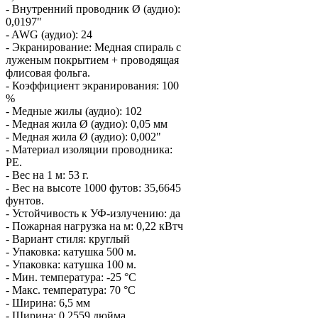
- Внутренний проводник Ø (аудио):
0,0197"
- AWG (аудио): 24
- Экранирование: Медная спираль с
луженым покрытием + проводящая
флисовая фольга.
- Коэффициент экранирования: 100
%
- Медные жилы (аудио): 102
- Медная жила Ø (аудио): 0,05 мм
- Медная жила Ø (аудио): 0,002"
- Материал изоляции проводника:
PE.
- Вес на 1 м: 53 г.
- Вес на высоте 1000 футов: 35,6645
фунтов.
- Устойчивость к УФ-излучению: да
- Пожарная нагрузка на м: 0,22 кВтч
- Вариант стиля: круглый
- Упаковка: катушка 500 м.
- Упаковка: катушка 100 м.
- Мин. температура: -25 °C
- Макс. температура: 70 °C
- Ширина: 6,5 мм
- Ширина: 0,2559 дюйма