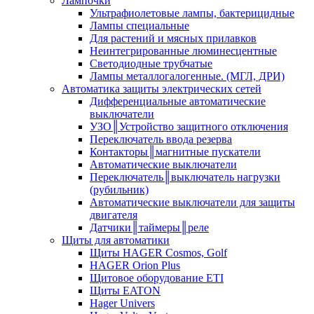
Лампочки
Ультрафиолетовые лампы, бактерицидные
Лампы специальные
Для растений и мясных прилавков
Неинтегрированные люминесцентные
Светодиодные трубчатые
Лампы металлогалогенные. (МГЛ, ДРИ)
Автоматика защиты электрических сетей
Дифференциальные автоматические
выключатели
УЗО║Устройство защитного отключения
Переключатель ввода резерва
Контакторы║магнитные пускатели
Автоматические выключатели
Переключатель║выключатель нагрузки
(рубильник)
Автоматические выключатели для защиты
двигателя
Датчики║таймеры║реле
Щиты для автоматики
Щиты HAGER Cosmos, Golf
HAGER Orion Plus
Щитовое оборудование ETI
Щиты EATON
Hager Univers