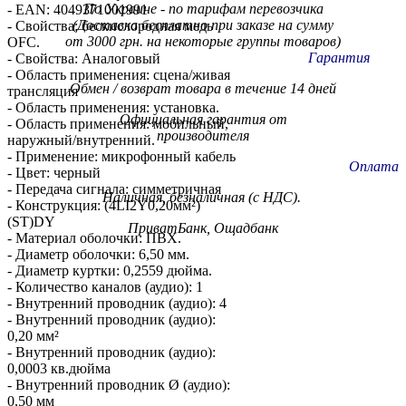
По Украине - по тарифам
перевозчика
- EAN: 4049371001991
(Доставка бесплатно при заказе на сумму
- Свойства: бескислородная медь
от 3000 грн. на некоторые группы товаров)
OFC.
Гарантия
- Свойства: Аналоговый
- Область применения: сцена/живая
Обмен / возврат товара в течение 14 дней
трансляция
- Область применения: установка.
Официальная гарантия от
- Область применения: мобильный,
производителя
наружный/внутренний.
- Применение: микрофонный кабель
Оплата
- Цвет: черный
- Передача сигнала: симметричная
Наличная, безналичная (с НДС).
- Конструкция: (4LI2Y0,20мм²)
(ST)DY
ПриватБанк, Ощадбанк
- Материал оболочки: ПВХ.
- Диаметр оболочки: 6,50 мм.
- Диаметр куртки: 0,2559 дюйма.
- Количество каналов (аудио): 1
- Внутренний проводник (аудио): 4
- Внутренний проводник (аудио):
0,20 мм²
- Внутренний проводник (аудио):
0,0003 кв.дюйма
- Внутренний проводник Ø (аудио):
0,50 мм