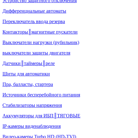
Устройство защитного отключения
Дифференциальные автоматы
Переключатель ввода резерва
Контакторы║магнитные пускатели
Выключатели нагрузки (рубильник)
выключатели защиты двигателя
Датчики║таймеры║реле
Щиты для автоматики
Пра, балласты, стартера
Источники бесперебойного питания
Стабилизаторы напряжения
Аккумуляторы для ИБП║ТЯГОВЫЕ
IP-камеры виденаблюдения
Видео-камеры Turbo HD (HD-TVI)