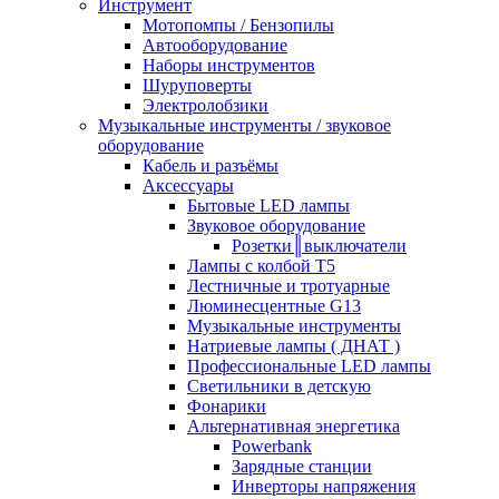
Инструмент
Мотопомпы / Бензопилы
Автооборудование
Наборы инструментов
Шуруповерты
Электролобзики
Музыкальные инструменты / звуковое
оборудование
Кабель и разъёмы
Аксессуары
Бытовые LED лампы
Звуковое оборудование
Розетки║выключатели
Лампы с колбой Т5
Лестничные и тротуарные
Люминесцентные G13
Музыкальные инструменты
Натриевые лампы ( ДНАТ )
Профессиональные LED лампы
Светильники в детскую
Фонарики
Альтернативная энергетика
Powerbank
Зарядные станции
Инверторы напряжения