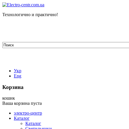
Технологично и практично!
tehelectro.manager@gmail.com
03148, г. Киев, ул. Петра Чаадаева 7
Работаем: пн - пт с 9.00 до 18.00
044-407-66-65
067-304-71-53
050-531-78-82
Укр
Eng
Корзина
кошик
Ваша корзина пуста
электро-центр
Каталог
Каталог
Светильники