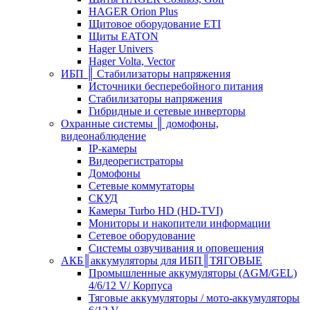
HAGER Orion Plus
Щитовое оборудование ETI
Щиты EATON
Hager Univers
Hager Volta, Vector
ИБП ║ Стабилизаторы напряжения
Источники бесперебойного питания
Стабилизаторы напряжения
Гибридные и сетевые инверторы
Охранные системы ║ домофоны,
видеонаблюдение
IP-камеры
Видеорегистраторы
Домофоны
Сетевые коммутаторы
СКУД
Камеры Turbo HD (HD-TVI)
Мониторы и накопители информации
Сетевое оборудование
Системы озвучивания и оповещения
АКБ║аккумуляторы для ИБП║ТЯГОВЫЕ
Промышленные аккумуляторы (AGM/GEL)
4/6/12 V/ Корпуса
Тяговые аккумуляторы / мото-аккумуляторы