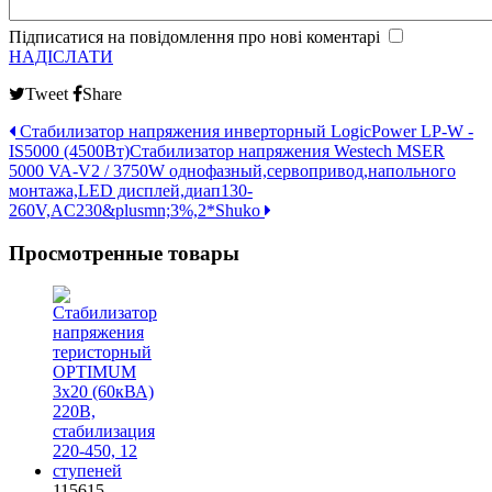
Підписатися на повідомлення про нові коментарі
НАДІСЛАТИ
Tweet
Share
Стабилизатор напряжения инверторный LogicPower LP-W -
IS5000 (4500Вт)
Стабилизатор напряжения Westech MSER
5000 VA-V2 / 3750W однофазный,сервопривод,напольного
монтажа,LED дисплей,диап130-
260V,AC230&plusmn;3%,2*Shuko
Просмотренные товары
115615