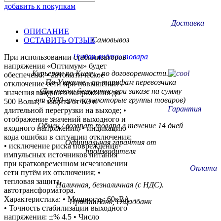
добавить к покупкам
Доставка
ОПИСАНИЕ
Самовывоз
ОСТАВИТЬ ОТЗЫВ
Пункт видачи товара
При использовании стабилизаторов
напряжения «Оптимум» будет
Курьером по Киеву - по договоренности.
обеспечено: • автоматическое
По Украине - по тарифам
перевозчика
отключение сети при повышении
(Доставка бесплатно при заказе на сумму
значения входного напряжения до
от 3000 грн. на некоторые группы товаров)
500 Вольт; • защита от КЗ и
Гарантия
длительной перегрузки на выходе; •
отображение значений выходного и
Обмен / возврат товара в течение 14 дней
входного напряжения; • индикацию
кода ошибки в ситуации отключения;
Официальная гарантия от
• исключение риска повреждения
производителя
импульсных источников питания
при кратковременном исчезновении
Оплата
сети путём их отключения; •
тепловая защита
Наличная, безналичная (с НДС).
автотрансформатора.
Характеристика: • Мощность: 60кВА
ПриватБанк, Ощадбанк
• Точность стабилизации выходного
напряжения: ±% 4.5 • Число