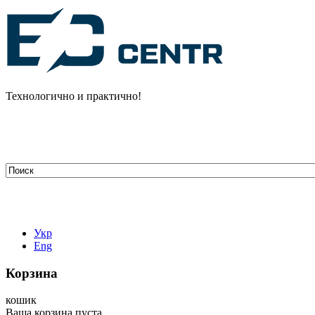
Технологично и практично!
tehelectro.manager@gmail.com
03148, г. Киев, ул. Петра Чаадаева 7
Работаем: пн - пт с 9.00 до 18.00
044-407-66-65
067-304-71-53
050-531-78-82
Укр
Eng
Корзина
кошик
Ваша корзина пуста