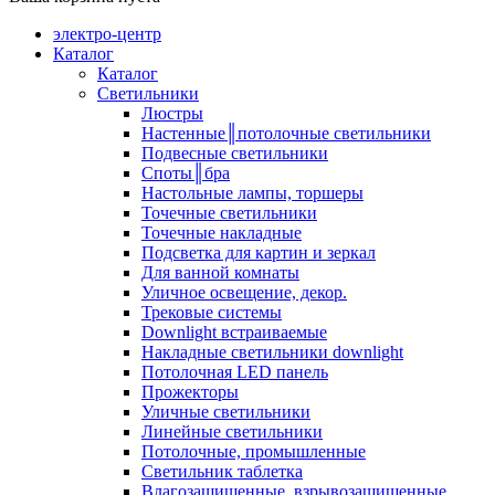
электро-центр
Каталог
Каталог
Светильники
Люстры
Настенные║потолочные светильники
Подвесные светильники
Споты║бра
Настольные лампы, торшеры
Точечные светильники
Точечные накладные
Подсветка для картин и зеркал
Для ванной комнаты
Уличное освещение, декор.
Трековые системы
Downlight встраиваемые
Накладные светильники downlight
Потолочная LED панель
Прожекторы
Уличные светильники
Линейные светильники
Потолочные, промышленные
Светильник таблетка
Влагозащищенные, взрывозащищенные