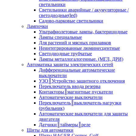
светильники
Светильники аварийные / акумуляторные /
светодиодные(led)
Садово-парковые светильники
Лампочки
Ультрафиолетовые лампы, бактерицидные
Лампы специальные
Для растений и мясных прилавков
Неинтегрированные люминесцентные
Светодиодные трубчатые
Лампы металлогалогенные. (МГЛ, ДРИ)
Автоматика защиты электрических сетей
Дифференциальные автоматические
выключатели
УЗО║Устройство защитного отключения
Переключатель ввода резерва
Контакторы║магнитные пускатели
Автоматические выключатели
Переключатель║выключатель нагрузки
(рубильник)
Автоматические выключатели для защиты
двигателя
Датчики║таймеры║реле
Щиты для автоматики
Щиты HAGER Cosmos, Golf