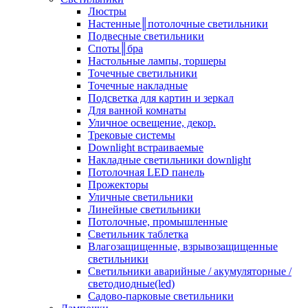
Люстры
Настенные║потолочные светильники
Подвесные светильники
Споты║бра
Настольные лампы, торшеры
Точечные светильники
Точечные накладные
Подсветка для картин и зеркал
Для ванной комнаты
Уличное освещение, декор.
Трековые системы
Downlight встраиваемые
Накладные светильники downlight
Потолочная LED панель
Прожекторы
Уличные светильники
Линейные светильники
Потолочные, промышленные
Светильник таблетка
Влагозащищенные, взрывозащищенные
светильники
Светильники аварийные / акумуляторные /
светодиодные(led)
Садово-парковые светильники