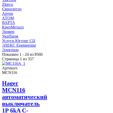
Zkteco
Євросвітло
Артон
АТОМ
ВАРТА
КрепМеталл
Люмен
УкрПром
Услуги Югторг СЦ
ЭЛЕКС Engineering
Электрон
Показано 1 - 24 из 8560
Страница 1 из 357
Артикул:
MCN116
Hager
MCN116
автоматический
выключатель
1P 6kA C-