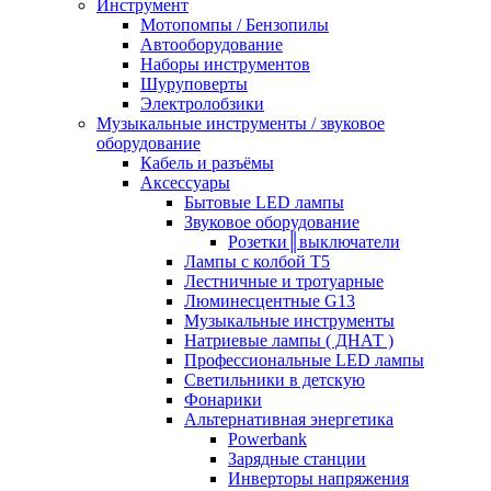
Инструмент
Мотопомпы / Бензопилы
Автооборудование
Наборы инструментов
Шуруповерты
Электролобзики
Музыкальные инструменты / звуковое
оборудование
Кабель и разъёмы
Аксессуары
Бытовые LED лампы
Звуковое оборудование
Розетки║выключатели
Лампы с колбой Т5
Лестничные и тротуарные
Люминесцентные G13
Музыкальные инструменты
Натриевые лампы ( ДНАТ )
Профессиональные LED лампы
Светильники в детскую
Фонарики
Альтернативная энергетика
Powerbank
Зарядные станции
Инверторы напряжения