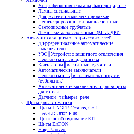
Лампочки
Ультрафиолетовые лампы, бактерицидные
Лампы специальные
Для растений и мясных прилавков
Неинтегрированные люминесцентные
Светодиодные трубчатые
Лампы металлогалогенные. (МГЛ, ДРИ)
Автоматика защиты электрических сетей
Дифференциальные автоматические
выключатели
УЗО║Устройство защитного отключения
Переключатель ввода резерва
Контакторы║магнитные пускатели
Автоматические выключатели
Переключатель║выключатель нагрузки
(рубильник)
Автоматические выключатели для защиты
двигателя
Датчики║таймеры║реле
Щиты для автоматики
Щиты HAGER Cosmos, Golf
HAGER Orion Plus
Щитовое оборудование ETI
Щиты EATON
Hager Univers