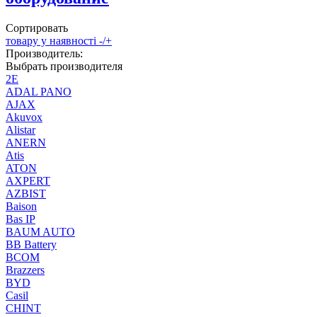
Сортировать
товару у наявності -/+
Производитель:
Выбрать производителя
2E
ADAL PANO
AJAX
Akuvox
Alistar
ANERN
Atis
ATON
AXPERT
AZBIST
Baison
Bas IP
BAUM AUTO
BB Battery
BCOM
Brazzers
BYD
Casil
CHINT