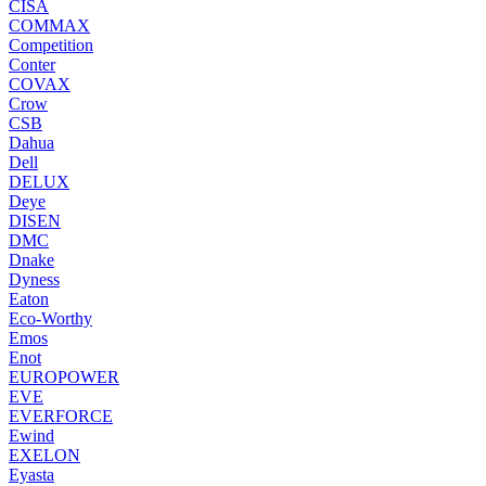
CISA
COMMAX
Competition
Conter
COVAX
Crow
CSB
Dahua
Dell
DELUX
Deye
DISEN
DMC
Dnake
Dyness
Eaton
Eco-Worthy
Emos
Enot
EUROPOWER
EVE
EVERFORCE
Ewind
EXELON
Eyasta