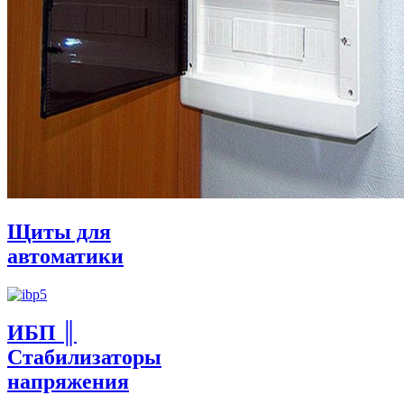
Щиты для
автоматики
ИБП ║
Стабилизаторы
напряжения