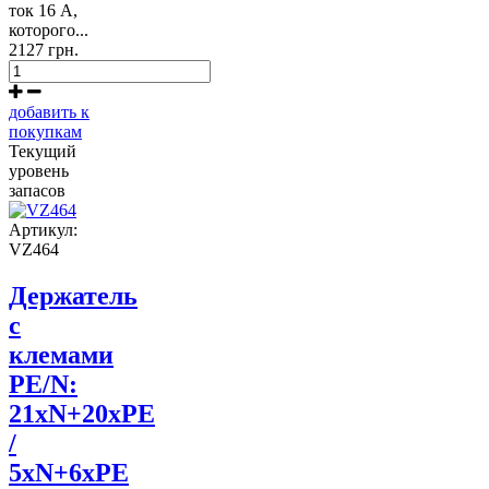
ток 16 А,
которого...
2127 грн.
добавить к
покупкам
Текущий
уровень
запасов
Артикул:
VZ464
Держатель
с
клемами
PE/N:
21xN+20xPE
/
5xN+6xPE