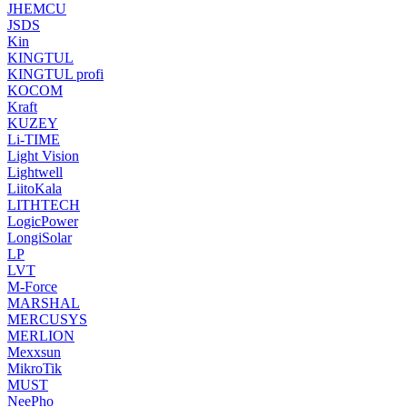
JHEMCU
JSDS
Kin
KINGTUL
KINGTUL profi
KOCOM
Kraft
KUZEY
Li-TIME
Light Vision
Lightwell
LiitoKala
LITHTECH
LogicPower
LongiSolar
LP
LVT
M-Force
MARSHAL
MERCUSYS
MERLION
Mexxsun
MikroTik
MUST
NeePho