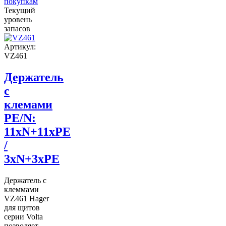
покупкам
Текущий
уровень
запасов
Артикул:
VZ461
Держатель
с
клемами
PE/N:
11xN+11xPE
/
3xN+3xPE
Держатель с
клеммами
VZ461 Hager
для щитов
серии Volta
позволяет