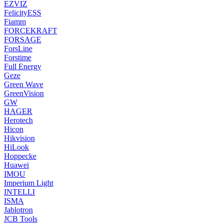
EZVIZ
FelicityESS
Fiamm
FORCEKRAFT
FORSAGE
ForsLine
Forstime
Full Energy
Geze
Green Wave
GreenVision
GW
HAGER
Herotech
Hicon
Hikvision
HiLook
Hoppecke
Huawei
IMOU
Imperium Light
INTELLI
ISMA
Jablotron
JCB Tools