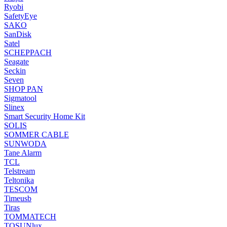
Ryobi
SafetyEye
SAKO
SanDisk
Satel
SCHEPPACH
Seagate
Seckin
Seven
SHOP PAN
Sigmatool
Slinex
Smart Security Home Kit
SOLIS
SOMMER CABLE
SUNWODA
Tane Alarm
TCL
Telstream
Teltonika
TESCOM
Timeusb
Tiras
TOMMATECH
TOSUNlux