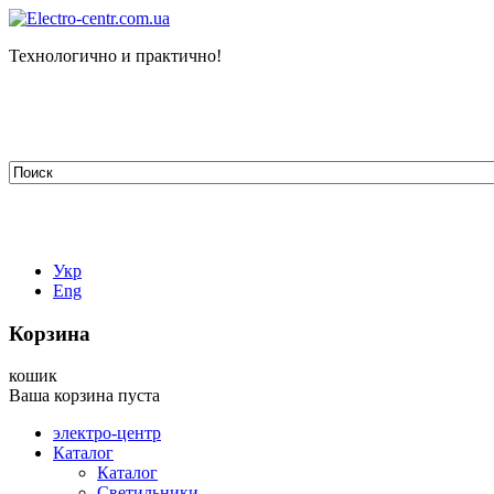
Технологично и практично!
tehelectro.manager@gmail.com
03148, г. Киев, ул. Петра Чаадаева 7
Работаем: пн - пт с 9.00 до 18.00
044-407-66-65
067-304-71-53
050-531-78-82
Укр
Eng
Корзина
кошик
Ваша корзина пуста
электро-центр
Каталог
Каталог
Светильники