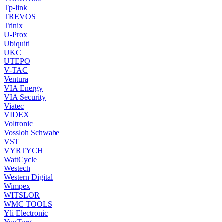
Tp-link
TREVOS
Trinix
U-Prox
Ubiquiti
UKC
UTEPO
V-TAC
Ventura
VIA Energy
VIA Security
Viatec
VIDEX
Voltronic
Vossloh Schwabe
VST
VYRTYCH
WattCycle
Westech
Western Digital
Wimpex
WITSLOR
WMC TOOLS
Yli Electronic
YugTorg