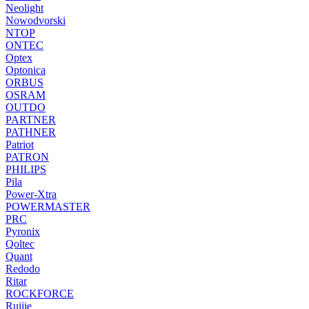
Neolight
Nowodvorski
NTOP
ONTEC
Optex
Optonica
ORBUS
OSRAM
OUTDO
PARTNER
PATHNER
Patriot
PATRON
PHILIPS
Pila
Power-Xtra
POWERMASTER
PRC
Pyronix
Qoltec
Quant
Redodo
Ritar
ROCKFORCE
Ruijie