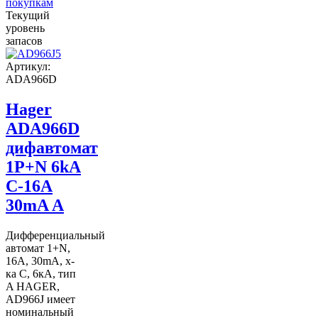
покупкам
Текущий
уровень
запасов
Артикул:
ADA966D
Hager
ADA966D
дифавтомат
1P+N 6kA
C-16A
30mA A
Дифференциальный
автомат 1+N,
16A, 30mA, х-
ка C, 6кА, тип
A HAGER,
AD966J имеет
номинальный