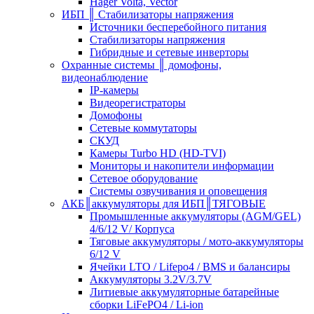
Hager Volta, Vector
ИБП ║ Стабилизаторы напряжения
Источники бесперебойного питания
Стабилизаторы напряжения
Гибридные и сетевые инверторы
Охранные системы ║ домофоны,
видеонаблюдение
IP-камеры
Видеорегистраторы
Домофоны
Сетевые коммутаторы
СКУД
Камеры Turbo HD (HD-TVI)
Мониторы и накопители информации
Сетевое оборудование
Системы озвучивания и оповещения
АКБ║аккумуляторы для ИБП║ТЯГОВЫЕ
Промышленные аккумуляторы (AGM/GEL)
4/6/12 V/ Корпуса
Тяговые аккумуляторы / мото-аккумуляторы
6/12 V
Ячейки LTO / Lifepo4 / BMS и балансиры
Аккумуляторы 3.2V/3.7V
Литиевые аккумуляторные батарейные
сборки LiFePO4 / Li-ion