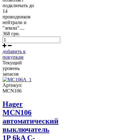
подключать до
14
проводников
нейтрали и
"земли"....
368 грн.
добавить к
покупкам
Текущий
уровень
запасов
Артикул:
MCN106
Hager
MCN106
автоматический
выключатель
1P 6kA C-