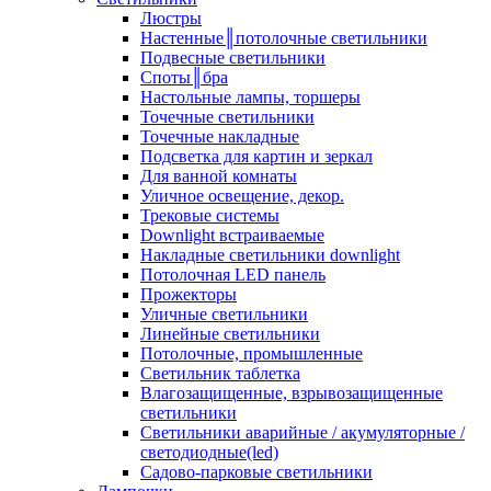
Люстры
Настенные║потолочные светильники
Подвесные светильники
Споты║бра
Настольные лампы, торшеры
Точечные светильники
Точечные накладные
Подсветка для картин и зеркал
Для ванной комнаты
Уличное освещение, декор.
Трековые системы
Downlight встраиваемые
Накладные светильники downlight
Потолочная LED панель
Прожекторы
Уличные светильники
Линейные светильники
Потолочные, промышленные
Светильник таблетка
Влагозащищенные, взрывозащищенные
светильники
Светильники аварийные / акумуляторные /
светодиодные(led)
Садово-парковые светильники