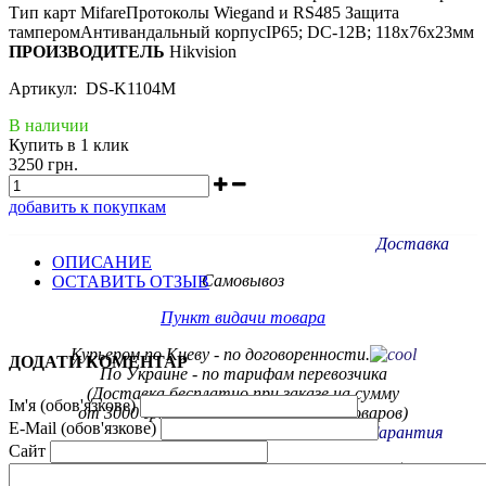
Тип карт MifareПротоколы Wiegand и RS485 Защита
тамперомАнтивандальный корпусIP65; DC-12B; 118х76х23мм
ПРОИЗВОДИТЕЛЬ
Hikvision
Артикул: DS-K1104M
В наличии
Купить в 1 клик
3250 грн.
добавить к покупкам
Доставка
ОПИСАНИЕ
Самовывоз
ОСТАВИТЬ ОТЗЫВ
Пункт видачи товара
Курьером по Киеву - по договоренности.
ДОДАТИ КОМЕНТАР
По Украине - по тарифам
перевозчика
(Доставка бесплатно при заказе на сумму
Ім'я (обов'язкове)
от 3000 грн. на некоторые группы товаров)
E-Mail (обов'язкове)
Гарантия
Сайт
Обмен / возврат товара в течение 14 дней