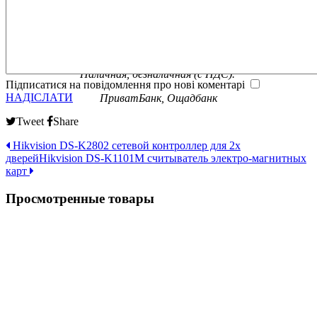
Официальная гарантия от
производителя
Оплата
Наличная, безналичная (с НДС).
Підписатися на повідомлення про нові коментарі
НАДІСЛАТИ
ПриватБанк, Ощадбанк
Tweet
Share
Hikvision DS-K2802 сетевой контроллер для 2х
дверей
Hikvision DS-K1101M считыватель электро-магнитных
карт
Просмотренные товары