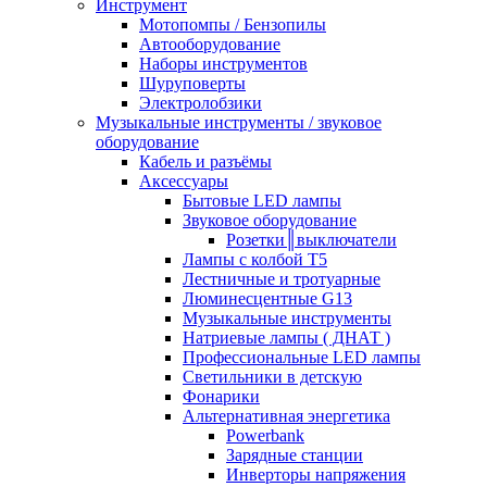
Инструмент
Мотопомпы / Бензопилы
Автооборудование
Наборы инструментов
Шуруповерты
Электролобзики
Музыкальные инструменты / звуковое
оборудование
Кабель и разъёмы
Аксессуары
Бытовые LED лампы
Звуковое оборудование
Розетки║выключатели
Лампы с колбой Т5
Лестничные и тротуарные
Люминесцентные G13
Музыкальные инструменты
Натриевые лампы ( ДНАТ )
Профессиональные LED лампы
Светильники в детскую
Фонарики
Альтернативная энергетика
Powerbank
Зарядные станции
Инверторы напряжения