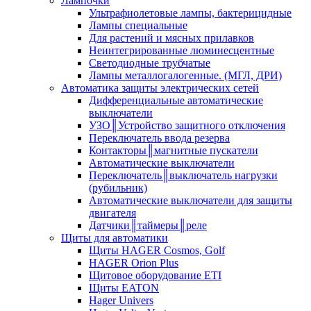
Лампочки
Ультрафиолетовые лампы, бактерицидные
Лампы специальные
Для растений и мясных прилавков
Неинтегрированные люминесцентные
Светодиодные трубчатые
Лампы металлогалогенные. (МГЛ, ДРИ)
Автоматика защиты электрических сетей
Дифференциальные автоматические
выключатели
УЗО║Устройство защитного отключения
Переключатель ввода резерва
Контакторы║магнитные пускатели
Автоматические выключатели
Переключатель║выключатель нагрузки
(рубильник)
Автоматические выключатели для защиты
двигателя
Датчики║таймеры║реле
Щиты для автоматики
Щиты HAGER Cosmos, Golf
HAGER Orion Plus
Щитовое оборудование ETI
Щиты EATON
Hager Univers