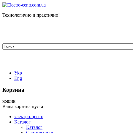
Технологично и практично!
tehelectro.manager@gmail.com
03148, г. Киев, ул. Петра Чаадаева 7
Работаем: пн - пт с 9.00 до 18.00
044-407-66-65
067-304-71-53
050-531-78-82
Укр
Eng
Корзина
кошик
Ваша корзина пуста
электро-центр
Каталог
Каталог
Светильники