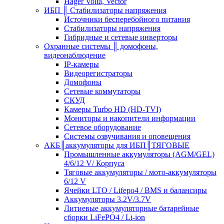
Hager Volta, Vector
ИБП ║ Стабилизаторы напряжения
Источники бесперебойного питания
Стабилизаторы напряжения
Гибридные и сетевые инверторы
Охранные системы ║ домофоны,
видеонаблюдение
IP-камеры
Видеорегистраторы
Домофоны
Сетевые коммутаторы
СКУД
Камеры Turbo HD (HD-TVI)
Мониторы и накопители информации
Сетевое оборудование
Системы озвучивания и оповещения
АКБ║аккумуляторы для ИБП║ТЯГОВЫЕ
Промышленные аккумуляторы (AGM/GEL)
4/6/12 V/ Корпуса
Тяговые аккумуляторы / мото-аккумуляторы
6/12 V
Ячейки LTO / Lifepo4 / BMS и балансиры
Аккумуляторы 3.2V/3.7V
Литиевые аккумуляторные батарейные
сборки LiFePO4 / Li-ion